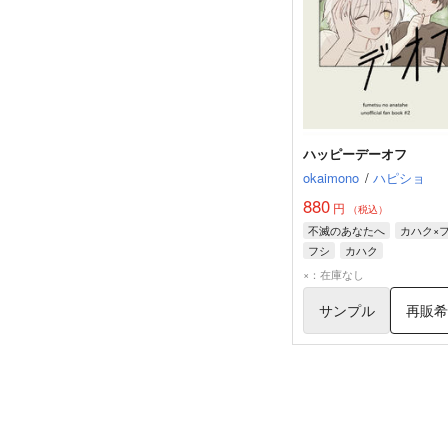
ハッピーデーオフ
okaimono
/
ハピショ
880
円
（税込）
不滅のあなたへ
カハク×
フシ
カハク
×：在庫なし
サンプル
再販