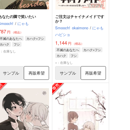
あなたの隣で笑いたい
ご注文はチャイナメイドです
か？
Smooch!
/
にゃも
Smooch!
okaimono
/
にゃも
787
円
（税込）
ハピショ
不滅のあなたへ
カハク×フシ
1,144
円
（税込）
カハク
フシ
不滅のあなたへ
カハク×フシ
×：在庫なし
カハク
フシ
×：在庫なし
サンプル
再販希望
サンプル
再販希望