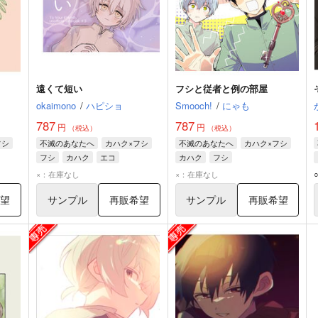
遠くて短い
フシと従者と例の部屋
okaimono
/
ハピショ
Smooch!
/
にゃも
787
787
円
円
（税込）
（税込）
フシ
不滅のあなたへ
カハク×フシ
不滅のあなたへ
カハク×フシ
フシ
カハク
エコ
カハク
フシ
×：在庫なし
×：在庫なし
希望
サンプル
再販希望
サンプル
再販希望