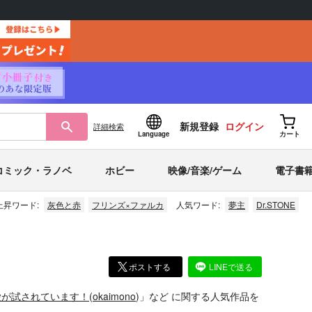
新規登録
ログイン
詳細
検索
Language
カート
コミック・ラノベ
ホビー
映像/音楽/ゲーム
電子書
上昇ワード:
灰色と赤
フリンズ×ファルカ
人気ワード:
夢主
Dr.STONE
ポストする
LINEで送る
愛が試されています！
(
okaimono
)」
など
に関する人気作品を