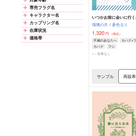
専売フラグ名
キャラクター名
いつかお前に会いに行く
カップリング名
瑠璃の月
/
蒼色るり
在庫状況
1,320
円
（税込）
価格帯
不滅のあなたへ
カハク×
カハク
フシ
×：在庫なし
サンプル
再販