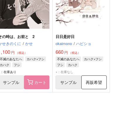
その時は、お前と 2
日日是好日
かせきのくに
/
かせ
okaimono
/
ハピショ
1,100
660
円
円
（税込）
（税込）
不滅のあなたへ
カハク×フシ
不滅のあなたへ
カハク×フシ
カハク
フシ
フシ
カハク
○：在庫あり
×：在庫なし
サンプル
カート
サンプル
再販希望