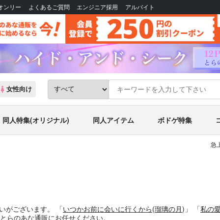
Bオンリー
よくあるご質問
エンジニア採用
アルバイト
女性向け
同人特集(オリジナル)
同人アイテム
ボドゲ特集
急
いがございます。
「
いつかお前に会いに行くから
(
瑠璃の月
)」
「
私の
とらのあな通販にお任せください。