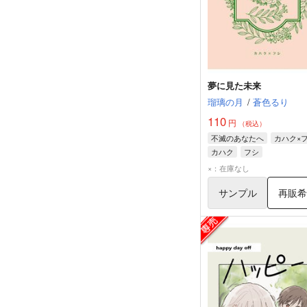
夢に見た未来
瑠璃の月
/
蒼色るり
110
円
（税込）
不滅のあなたへ
カハク×
カハク
フシ
×：在庫なし
サンプル
再販