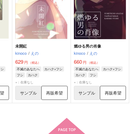
未開紅
燃ゆる男の肖像
kinoco
/
えの
kinoco
/
えの
629
660
円
円
（税込）
（税込）
フシ
不滅のあなたへ
カハク×フシ
不滅のあなたへ
カハク×フシ
フシ
カハク
カハク
フシ
×：在庫なし
×：在庫なし
希望
サンプル
再販希望
サンプル
再販希望