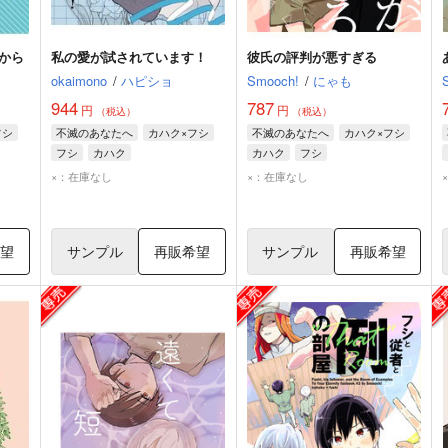
から
私の愛が試されています！
彼氏の評判が悪すぎる
okaimono
/
ハピショ
Smooch!
/
にゃも
944
787
円
円
（税込）
（税込）
フシ
不滅のあなたへ
カハク×フシ
不滅のあなたへ
カハク×フシ
フシ
カハク
カハク
フシ
×：在庫なし
×：在庫なし
希望
サンプル
再販希望
サンプル
再販希望