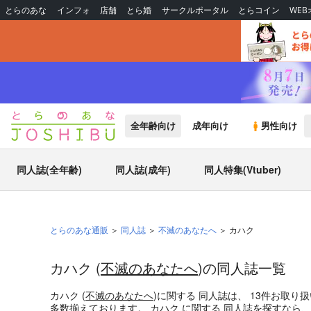
とらのあな
インフォ
店舗
とら婚
サークルポータル
とらコイン
WE
全年齢向け
成年向け
男性向け
同人誌(全年齢)
同人誌(成年)
同人特集(Vtuber)
とらのあな通販
同人誌
不滅のあなたへ
カハク
カハク (
不滅のあなたへ
)の同人誌一覧
カハク (
不滅のあなたへ
)
に関する
同人誌
は、
13
件お取り扱
多数揃えております。
カハク
に関する
同人誌
を探すなら、