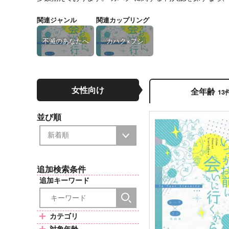
関連ジャンル
関連カップリング
不滅のあなたへ
カハク×フシ
女性向け
全年齢
13
並び順
追加検索条件
追加キーワード
カテゴリ
対象年齢