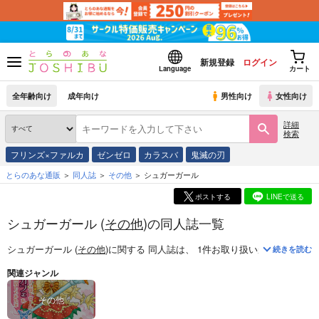
新規登録
ログイン
Language
カート
全年齢向け
成年向け
男性向け
女性向け
詳細
検索
フリンズ×ファルカ
ゼンゼロ
カラスバ
鬼滅の刃
とらのあな通販
同人誌
その他
シュガーガール
ポストする
LINEで送る
シュガーガール (
その他
)の同人誌一覧
シュガーガール (
その他
)
に関する
同人誌
は、
1
件お取り扱いがございます
続きを読む
関連ジャンル
その他