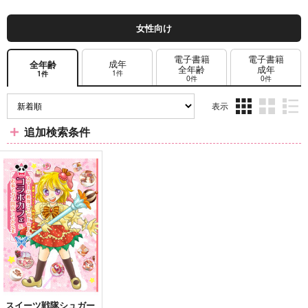
女性向け
電子書籍
電子書籍
成年
全年齢
全年齢
成年
1件
1件
0件
0件
表示
3カ
2カ
1カ
追加検索条件
ラ
ラ
ラ
ム
ム
ム
表
表
表
示
示
示
スイーツ戦隊シュガー