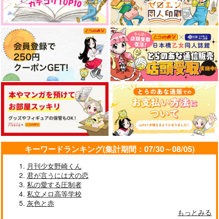
キーワードランキング(集計期間：07/30～08/05)
月刊少女野崎くん
君が言うには犬の恋
私の愛する圧制者
私立メロ高等学校
灰色と赤
もっとみる