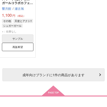
ガールコラボカフェを
お家でガチ開店してみ
響月館
/
瀬古旭
た本
1,100
円
（税込）
その他
天使とアクト!!
シュガーガール
×：在庫なし
サンプル
再販希望
成年
向けブランドに
1
件の商品があります