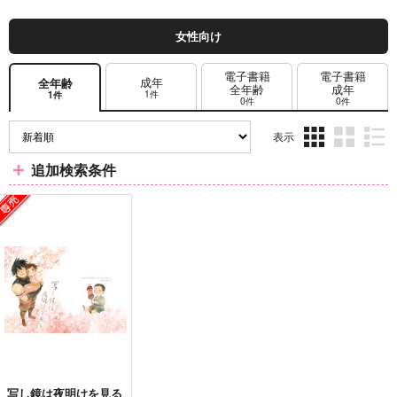
女性向け
電子書籍
電子書籍
成年
全年齢
全年齢
成年
1件
1件
0件
0件
表示
3カ
2カ
1カ
追加検索条件
ラ
ラ
ラ
ム
ム
ム
表
表
表
示
示
示
写し鏡は夜明けを見る