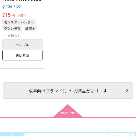
glitter
/
po
715
円
（税込）
モンスターハンター
ウツシ教官
愛弟子
×：在庫なし
サンプル
再販希望
成年
向けブランドに
1
件の商品があります