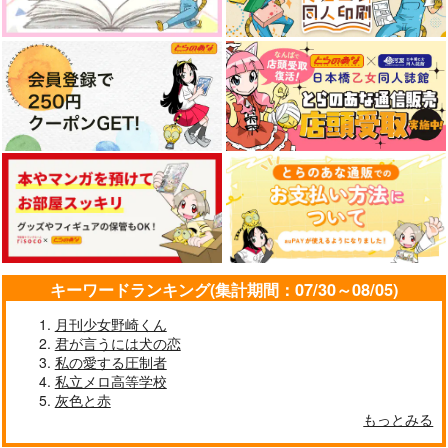
キーワードランキング(集計期間：07/30～08/05)
月刊少女野崎くん
君が言うには犬の恋
私の愛する圧制者
私立メロ高等学校
灰色と赤
もっとみる