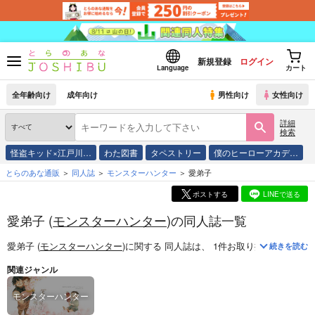
新規登録
ログイン
Language
カート
全年齢向け
成年向け
男性向け
女性向け
詳細
検索
怪盗キッド×江戸川…
わた図書
タペストリー
僕のヒーローアカデ…
とらのあな通販
同人誌
モンスターハンター
愛弟子
ポストする
LINEで送る
愛弟子 (
モンスターハンター
)の同人誌一覧
愛弟子 (
モンスターハンター
)
に関する
同人誌
は、
1
件お取り扱いがござい
続きを読む
関連ジャンル
モンスターハンター