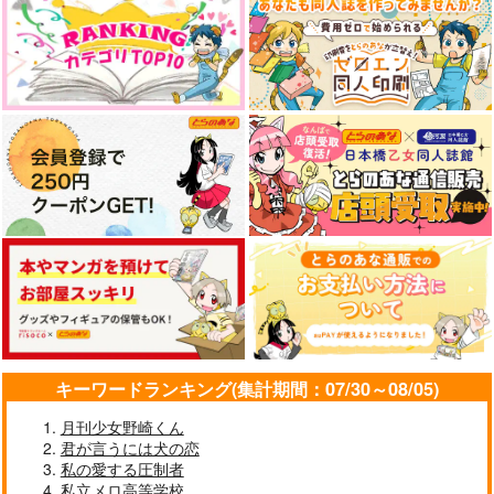
キーワードランキング(集計期間：07/30～08/05)
月刊少女野崎くん
君が言うには犬の恋
私の愛する圧制者
私立メロ高等学校