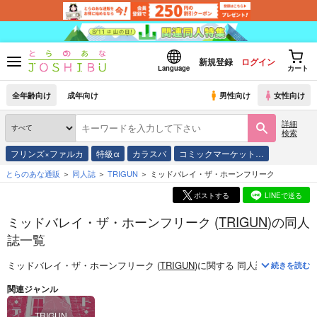
新規登録
ログイン
Language
カート
全年齢向け
成年向け
男性向け
女性向け
詳細
検索
フリンズ×ファルカ
特級α
カラスバ
コミックマーケット…
とらのあな通販
同人誌
TRIGUN
ミッドバレイ・ザ・ホーンフリーク
ポストする
LINEで送る
ミッドバレイ・ザ・ホーンフリーク (
TRIGUN
)の同人
誌一覧
ミッドバレイ・ザ・ホーンフリーク (
TRIGUN
)
に関する
同人誌
は、
1
件お
続きを読む
関連ジャンル
TRIGUN