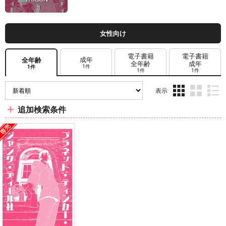
女性向け
電子書籍
電子書籍
成年
全年齢
全年齢
成年
1件
1件
1件
1件
表示
3カ
2カ
1カ
追加検索条件
ラ
ラ
ラ
ム
ム
ム
表
表
表
示
示
示