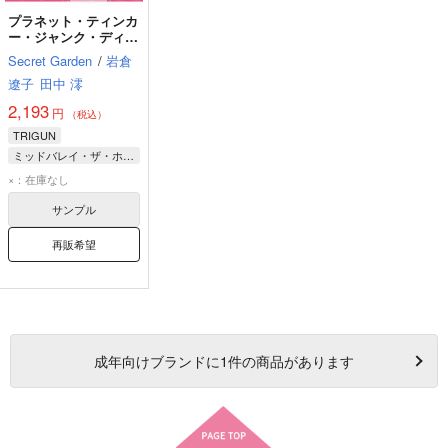
プラネット・ティンカ
ー・ジャンク・ディー
ル社
Secret Garden
/
岩倉
遼子
田中 澪
2,193
円
（税込）
TRIGUN
ミッドバレイ・ザ・ホーンフリーク
ホッパード・ザ・ガントレット
×：在庫なし
エレンディラ・ザ・クリムゾンネイル
サンプル
再販希望
成年
向けブランドに
1
件の商品があります