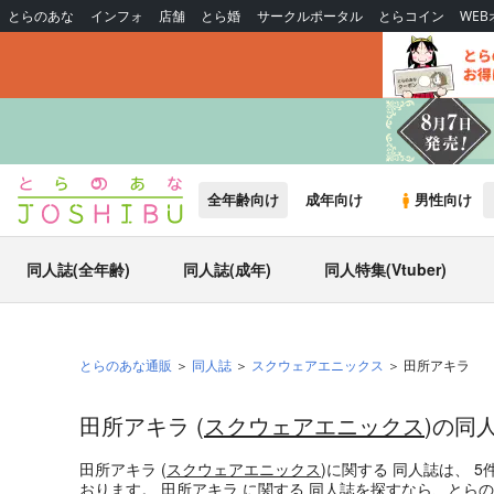
とらのあな
インフォ
店舗
とら婚
サークルポータル
とらコイン
WE
全年齢向け
成年向け
男性向け
同人誌(全年齢)
同人誌(成年)
同人特集(Vtuber)
とらのあな通販
同人誌
スクウェアエニックス
田所アキラ
田所アキラ (
スクウェアエニックス
)の同
田所アキラ (
スクウェアエニックス
)
に関する
同人誌
は、
5
おります。
田所アキラ
に関する
同人誌
を探すなら、とらの