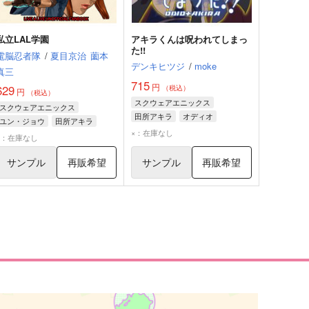
私立LAL学園
アキラくんは呪われてしまっ
た!!
電脳忍者隊
/
夏目京治
薗本
デンキヒツジ
/
moke
真三
715
円
629
（税込）
円
（税込）
スクウェアエニックス
スクウェアエニックス
田所アキラ
オディオ
ユン・ジョウ
田所アキラ
×：在庫なし
オルステッド
×：在庫なし
サンプル
再販希望
サンプル
再販希望