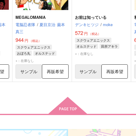
MEGALOMANIA
お前は知っている
薗本
電脳忍者隊
/
夏目京治
薗本
デンキヒツジ
/
moke
真三
572
円
（税込）
944
円
スクウェアエニックス
（税込）
オルステッド
田所アキラ
スクウェアエニックス
おぼろ丸
オルステッド
×：在庫なし
田所アキラ
×：在庫なし
希望
サンプル
再販希望
サンプル
再販希望