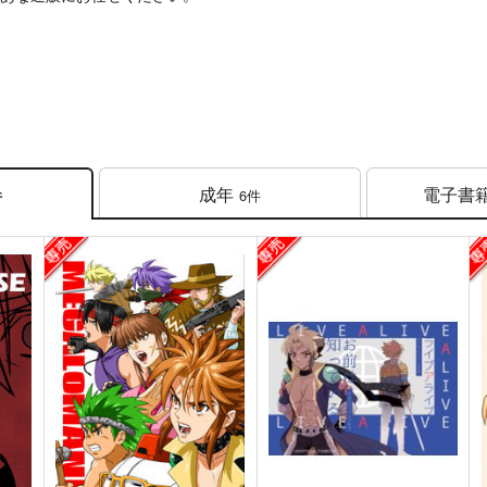
成年
電子書
6件
件