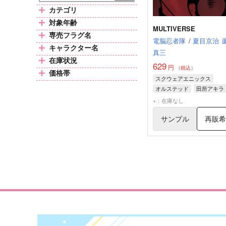
カテゴリ
対象年齢
MULTIVERSE
専売フラグ名
電脳忍者隊
/
夏目京治
キャラクター名
真三
在庫状況
629
円
（税込）
価格帯
スクウェアエニックス
オルステッド
田所アキラ
×：在庫なし
サンプル
再販