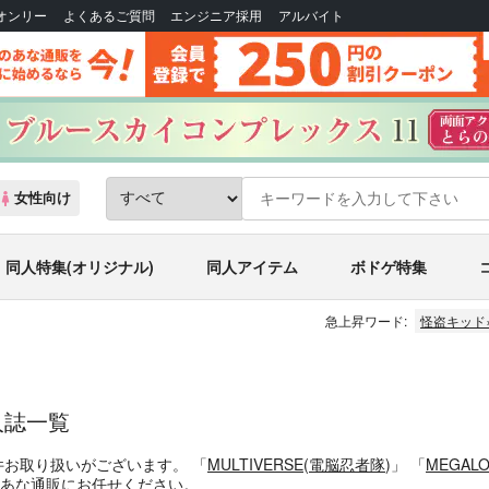
Bオンリー
よくあるご質問
エンジニア採用
アルバイト
女性向け
同人特集(オリジナル)
同人アイテム
ボドゲ特集
急上昇ワード:
怪盗キッド
人誌一覧
件お取り扱いがございます。
「
MULTIVERSE
(
電脳忍者隊
)」
「
MEGALO
あな通販にお任せください。