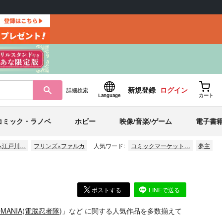
新規登録
ログイン
詳細
検索
Language
カート
コミック・ラノベ
ホビー
映像/音楽/ゲーム
電子書
×江戸川…
フリンズ×ファルカ
人気ワード:
コミックマーケット…
夢主
ポストする
LINEで送る
MANIA
(
電脳忍者隊
)」
など
に関する人気作品を多数揃えて