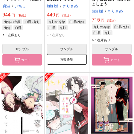
ましょう
貞淑
/
いちょ
bibi bi!
/
きりさめ
bibi bi!
/
きりさめ
944
440
円
円
（税込）
（税込）
715
円
（税込）
鬼灯の冷徹
白澤×鬼灯
鬼灯の冷徹
白澤×鬼灯
鬼灯の冷徹
白澤×鬼灯
鬼灯
白澤
白澤
鬼灯
白澤
鬼灯
○：在庫あり
×：在庫なし
○：在庫あり
サンプル
サンプル
サンプル
再販希望
カート
カート