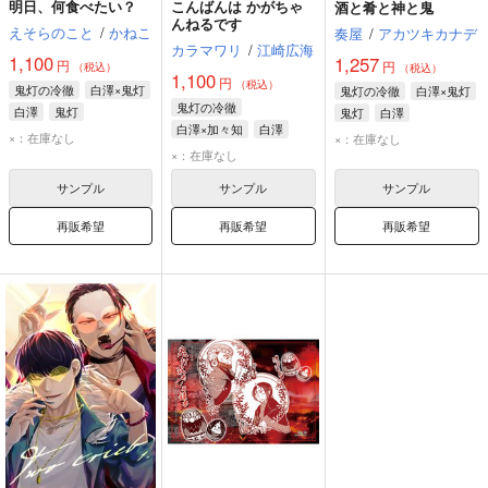
明日、何食べたい？
こんばんは かがちゃ
酒と肴と神と鬼
んねるです
えそらのこと
/
かねこ
奏屋
/
アカツキカナデ
カラマワリ
/
江崎広海
1,100
1,257
円
円
（税込）
（税込）
1,100
円
（税込）
鬼灯の冷徹
白澤×鬼灯
鬼灯の冷徹
白澤×鬼灯
鬼灯の冷徹
白澤
鬼灯
鬼灯
白澤
白澤×加々知
白澤
×：在庫なし
×：在庫なし
加々知
×：在庫なし
サンプル
サンプル
サンプル
再販希望
再販希望
再販希望