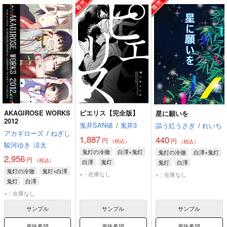
AKAGIROSE WORKS
ピエリス【完全版】
星に願いを
2012
鬼井SAN値
/
鬼井3
謳う紅うさぎ
/
れいち
アカギローズ
/
ねぎし
1,887
440
円
円
（税込）
（税込）
駿河ゆき
涼太
鬼灯の冷徹
白澤×鬼灯
鬼灯の冷徹
白澤×鬼灯
2,956
円
（税込）
白澤
鬼灯
鬼灯
白澤
鬼灯の冷徹
鬼灯×白澤
×：在庫なし
×：在庫なし
鬼灯
白澤
×：在庫なし
サンプル
サンプル
サンプル
再販希望
再販希望
再販希望