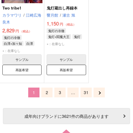
Two tribe1
鬼灯蔵出し再録本
カラマワリ
/
江崎広海
響月館
/
瀬古 旭
良木
1,150
円
（税込）
2,829
円
鬼灯の冷徹
（税込）
鬼灯×閻魔大王
鬼灯
鬼灯の冷徹
閻魔大王
白澤×加々知
白澤
×：在庫なし
オールキャラ
加々知
×：在庫なし
サンプル
サンプル
再販希望
再販希望
1
2
3
…
31
成年
向けブランドに
3621
件の商品があります