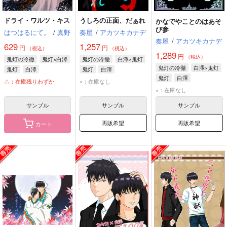
ドライ・ワルツ・キス
うしろの正面、だぁれ
かなでやことのはあそ
び参
はつはるにて。
/
真野
奏屋
/
アカツキカナデ
奏屋
/
アカツキカナデ
629
1,257
円
円
（税込）
（税込）
1,289
円
（税込）
鬼灯の冷徹
鬼灯×白澤
鬼灯の冷徹
白澤×鬼灯
鬼灯の冷徹
白澤×鬼灯
鬼灯
白澤
鬼灯
白澤
鬼灯
白澤
△：在庫残りわずか
×：在庫なし
×：在庫なし
サンプル
サンプル
サンプル
再販希望
再販希望
カート