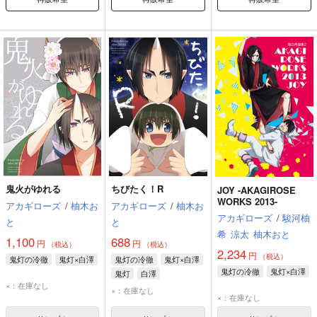
鬼火がゆれる
ちびたく！R
JOY -AKAGIROSE
WORKS 2013-
アカギローズ
/
柚木お
アカギローズ
/
柚木お
アカギローズ
/
駿河柚
と
と
希
涼太
柚木おと
1,100
688
円
円
（税込）
（税込）
2,234
円
（税込）
鬼灯の冷徹
鬼灯×白澤
鬼灯の冷徹
鬼灯×白澤
鬼灯の冷徹
鬼灯×白澤
鬼灯
白澤
×：在庫なし
×：在庫なし
×：在庫なし