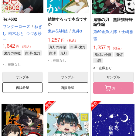
Re:4602
結婚するって本当です
鬼徹の刃 無限猫好好
か
編後編
ワンダーローズ
/
ねぎ
鬼井SAN値
/
鬼井3
第69金魚大隊
/
士崎雅
し
柚木おと
つづき紗
雪
1,257
綾
円
（税込）
1,642
1,257
円
（税込）
鬼灯の冷徹
白澤×鬼灯
円
（税込）
鬼灯の冷徹
白澤×鬼灯
白澤
鬼灯
鬼灯の冷徹
鬼灯
×：在庫なし
白澤
×：在庫なし
○：在庫あり
サンプル
サンプル
サンプル
再販希望
再販希望
カート