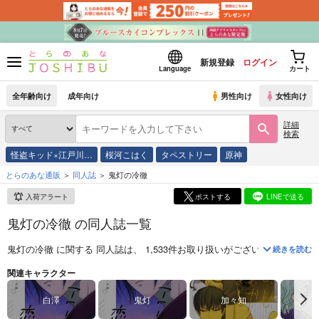
新規登録
ログイン
Language
カート
全年齢向け
成年向け
男性向け
女性向け
詳細
検索
怪盗キッド×江戸川…
桜河こはく
タペストリー
原神
とらのあな通販
同人誌
鬼灯の冷徹
入荷アラート
ポストする
LINEで送る
鬼灯の冷徹 の同人誌一覧
鬼灯の冷徹
に関する
同人誌
は、
1,533
件お取り扱いがございます。
「
マジ
続きを読む
『鬼灯の冷徹』は、モーニングにて連載されていた、江口夏実先生による
関連キャラクター
白澤
鬼灯
加々知