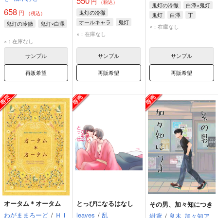
550
円
（税込）
鬼灯の冷徹
白澤×鬼灯
658
円
鬼灯の冷徹
（税込）
鬼灯
白澤
丁
オールキャラ
鬼灯
鬼灯の冷徹
鬼灯×白澤
×：在庫なし
ゲゲ郎
水木
×：在庫なし
×：在庫なし
サンプル
サンプル
サンプル
再販希望
再販希望
再販希望
オータム＊オータム
とっぴになるはなし
その男、加々知につき
わがままろーど
/
ＨＩ
leaves
/
乱
紺鳶
/
良木
加々知ア