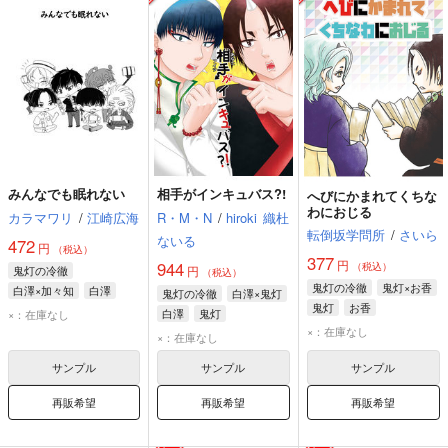
みんなでも眠れない
相手がインキュバス?!
へびにかまれてくちな
わにおじる
カラマワリ
/
江崎広海
R・M・N
/
hiroki
織杜
転倒坂学問所
/
さいら
ないる
472
円
（税込）
377
円
944
（税込）
鬼灯の冷徹
円
（税込）
鬼灯の冷徹
鬼灯×お香
白澤×加々知
白澤
鬼灯の冷徹
白澤×鬼灯
鬼灯
お香
加々知
白澤
鬼灯
×：在庫なし
×：在庫なし
×：在庫なし
サンプル
サンプル
サンプル
再販希望
再販希望
再販希望