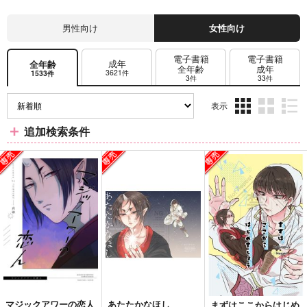
男性向け
女性向け
電子書籍
電子書籍
成年
全年齢
全年齢
成年
3621件
1533件
3件
33件
表示
3カ
2カ
1カ
追加検索条件
ラ
ラ
ラ
ム
ム
ム
表
表
表
示
示
示
マジックアワーの恋人
あたたかなほし
まずはここからはじめ