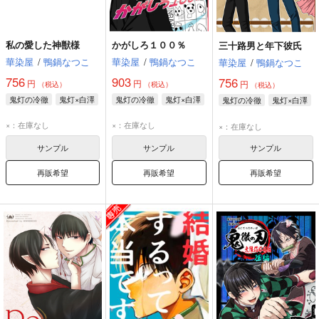
私の愛した神獣様
かがしろ１００％
三十路男と年下彼氏
華染屋
/
鴨鍋なつこ
華染屋
/
鴨鍋なつこ
華染屋
/
鴨鍋なつこ
756
903
756
円
円
円
（税込）
（税込）
（税込）
鬼灯の冷徹
鬼灯×白澤
鬼灯の冷徹
鬼灯×白澤
鬼灯の冷徹
鬼灯×白澤
×：在庫なし
×：在庫なし
×：在庫なし
サンプル
サンプル
サンプル
再販希望
再販希望
再販希望