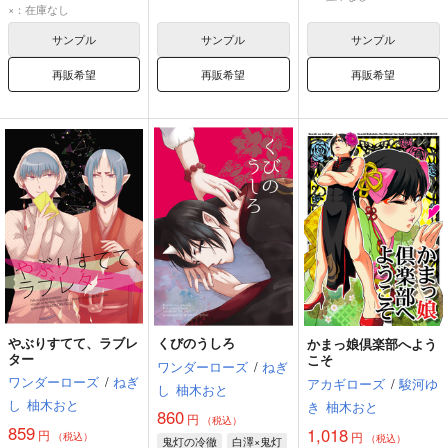
×：在庫なし
サンプル
サンプル
サンプル
再販希望
再販希望
再販希望
やぶりすてて、ラブレ
くびのうしろ
かまっ娘倶楽部へよう
ター
こそ
ワンダーローズ
/
ねぎ
ワンダーローズ
/
ねぎ
アカギローズ
/
駿河ゆ
し
柚木おと
し
柚木おと
き
柚木おと
860
円
（税込）
859
1,018
円
円
（税込）
（税込）
鬼灯の冷徹
白澤×鬼灯