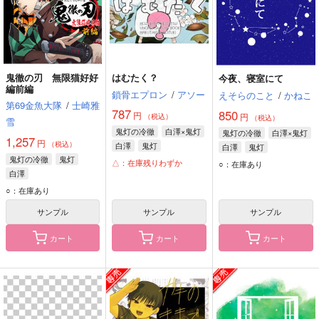
鬼徹の刃 無限猫好好
はむたく？
今夜、寝室にて
編前編
鎖骨エプロン
/
アソー
えそらのこと
/
かねこ
第69金魚大隊
/
士崎雅
787
850
円
円
（税込）
（税込）
雪
鬼灯の冷徹
白澤×鬼灯
鬼灯の冷徹
白澤×鬼灯
1,257
円
（税込）
白澤
鬼灯
白澤
鬼灯
鬼灯の冷徹
鬼灯
△：在庫残りわずか
○：在庫あり
白澤
○：在庫あり
サンプル
サンプル
サンプル
カート
カート
カート