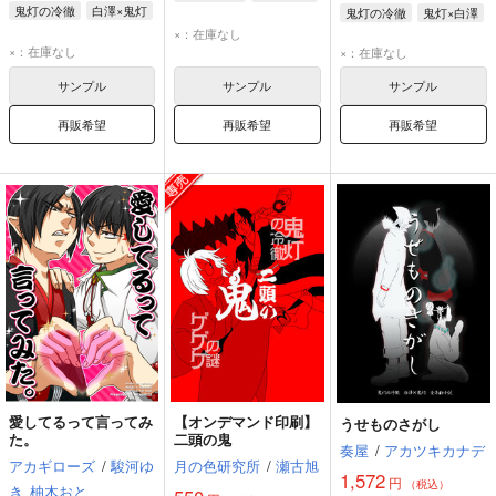
鬼灯の冷徹
白澤×鬼灯
鬼灯の冷徹
鬼灯×白澤
×：在庫なし
×：在庫なし
×：在庫なし
サンプル
サンプル
サンプル
再販希望
再販希望
再販希望
愛してるって言ってみ
【オンデマンド印刷】
うせものさがし
た。
二頭の鬼
奏屋
/
アカツキカナデ
アカギローズ
/
駿河ゆ
月の色研究所
/
瀬古旭
1,572
円
（税込）
き
柚木おと