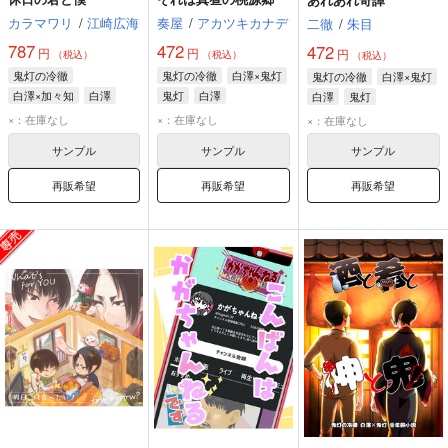
カラマワリ
/
江崎広海
奏屋
/
アカツキカナデ
二徹
/
朱目
787
472
472
円
円
円
（税込）
（税込）
（税込）
鬼灯の冷徹
鬼灯の冷徹
白澤×鬼灯
鬼灯の冷徹
白澤×鬼灯
白澤×加々知
白澤
鬼灯
白澤
白澤
鬼灯
加々知
×：在庫なし
×：在庫なし
×：在庫なし
サンプル
サンプル
サンプル
再販希望
再販希望
再販希望