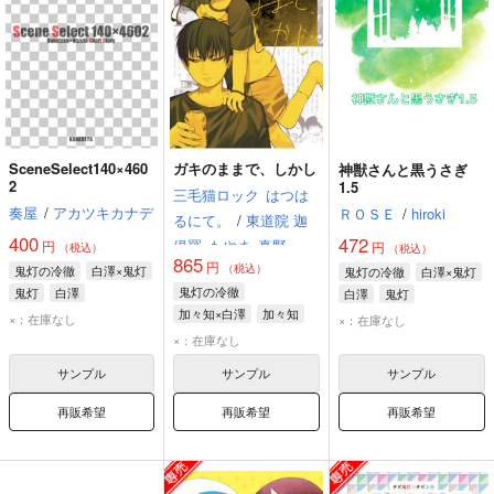
SceneSelect140×460
ガキのままで、しかし
神獣さんと黒うさぎ
2
1.5
三毛猫ロック
はつは
奏屋
/
アカツキカナデ
ＲＯＳＥ
/
hiroki
るにて。
/
東道院 迦
400
472
倶羅
もやま
真野
円
円
（税込）
（税込）
865
円
（税込）
鬼灯の冷徹
白澤×鬼灯
鬼灯の冷徹
白澤×鬼灯
鬼灯の冷徹
鬼灯
白澤
白澤
鬼灯
加々知×白澤
加々知
×：在庫なし
×：在庫なし
白澤
×：在庫なし
サンプル
サンプル
サンプル
再販希望
再販希望
再販希望