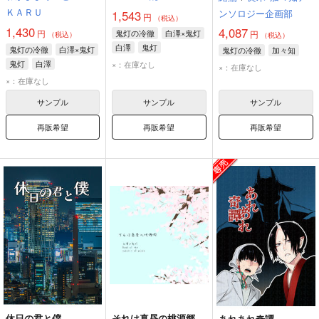
ＫＡＲＵ
ンソロジー企画部
1,543
円
（税込）
1,430
4,087
円
鬼灯の冷徹
白澤×鬼灯
円
（税込）
（税込）
白澤
鬼灯
鬼灯の冷徹
白澤×鬼灯
鬼灯の冷徹
加々知
鬼灯
白澤
×：在庫なし
×：在庫なし
×：在庫なし
サンプル
サンプル
サンプル
再販希望
再販希望
再販希望
休日の君と僕
それは真昼の桃源郷
あれあれ奇譚