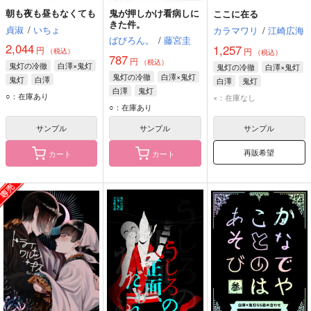
朝も夜も昼もなくても
鬼が押しかけ看病しに
ここに在る
きた件。
貞淑
/
いちょ
カラマワリ
/
江崎広海
ばびろん。
/
藤宮圭
2,044
1,257
円
円
（税込）
（税込）
787
円
（税込）
鬼灯の冷徹
白澤×鬼灯
鬼灯の冷徹
白澤×鬼灯
鬼灯の冷徹
白澤×鬼灯
鬼灯
白澤
白澤
鬼灯
白澤
鬼灯
○：在庫あり
×：在庫なし
○：在庫あり
サンプル
サンプル
サンプル
再販希望
カート
カート