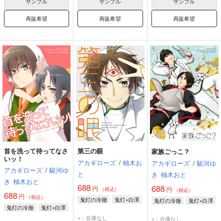
サンプル
サンプル
サンプル
再販希望
再販希望
再販希望
首を洗って待ってなさ
第三の眼
家族ごっこ？
いッ！
アカギローズ
/
柚木お
アカギローズ
/
駿河ゆ
アカギローズ
/
駿河ゆ
と
き
柚木おと
き
柚木おと
688
688
円
円
（税込）
（税込）
688
円
（税込）
鬼灯の冷徹
鬼灯×白澤
鬼灯の冷徹
鬼灯×白澤
鬼灯の冷徹
鬼灯×白澤
×：在庫なし
×：在庫なし