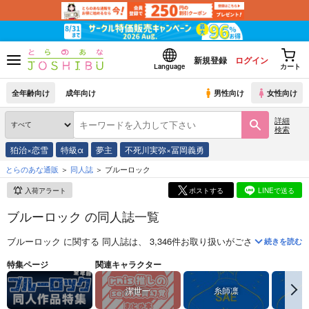
新規登録
ログイン
Language
カート
全年齢向け
成年向け
男性向け
女性向け
詳細
検索
狛治×恋雪
特級α
夢主
不死川実弥×冨岡義勇
とらのあな通販
同人誌
ブルーロック
入荷アラート
ポストする
LINEで送る
ブルーロック の同人誌一覧
ブルーロック
に関する
同人誌
は、
3,346
件お取り扱いがございます。
「
い
続きを読む
『ブルーロック』（BLUELOCK）は、金城宗幸先生、ノ村優介先生に
特集ページ
関連キャラクター
潔世一
糸師凛