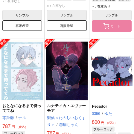
×：在庫なし
糸師凛
糸師凛
×：在庫なし
ミヒャエル・カイザー
○：在庫あり
サンプル
サンプル
サンプル
再販希望
再販希望
カート
おとなになるまで待っ
ルナティカ・エヴァー
Pecador
ててね
モア
0356
/
ゆた
零距離
/
ナル
樂藥＜たのしいおくす
800
円
（税込）
り＞
/
怨病ちゃん
787
円
（税込）
ブルーロック
787
ブルーロック
円
（税込）