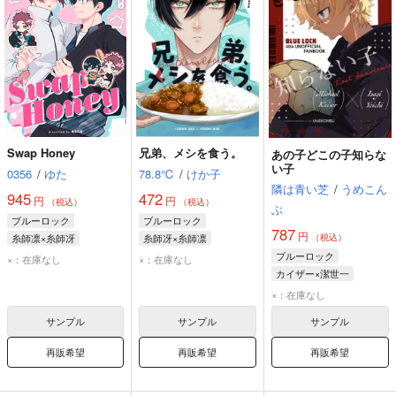
Swap Honey
兄弟、メシを食う。
あの子どこの子知らな
い子
0356
/
ゆた
78.8℃
/
けか子
隣は青い芝
/
うめこん
945
472
円
円
（税込）
（税込）
ぶ
ブルーロック
ブルーロック
787
円
糸師凛×糸師冴
糸師冴×糸師凛
（税込）
ブルーロック
×：在庫なし
×：在庫なし
カイザー×潔世一
ミヒャエル・カイザー
×：在庫なし
潔世一
サンプル
サンプル
サンプル
再販希望
再販希望
再販希望