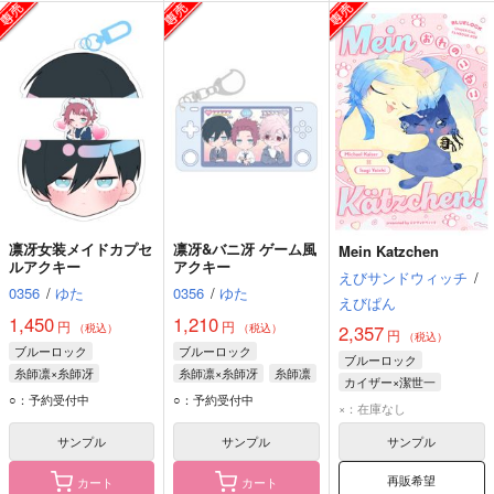
凛冴女装メイドカプセ
凛冴&バニ冴 ゲーム風
Mein Katzchen
ルアクキー
アクキー
えびサンドウィッチ
/
0356
/
ゆた
0356
/
ゆた
えびぱん
1,450
1,210
円
円
（税込）
（税込）
2,357
円
（税込）
ブルーロック
ブルーロック
ブルーロック
糸師凛×糸師冴
糸師凛×糸師冴
糸師凛
カイザー×潔世一
糸師冴
○：予約受付中
○：予約受付中
ミヒャエル・カイザー
×：在庫なし
バニー・イグレシアス
潔世一
サンプル
サンプル
サンプル
再販希望
カート
カート