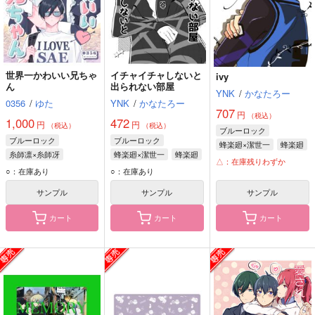
世界一かわいい兄ちゃ
イチャイチャしないと
ivy
ん
出られない部屋
YNK
/
かなたろー
0356
/
ゆた
YNK
/
かなたろー
707
円
（税込）
1,000
472
円
円
（税込）
（税込）
ブルーロック
ブルーロック
ブルーロック
蜂楽廻×潔世一
蜂楽廻
糸師凛×糸師冴
蜂楽廻×潔世一
蜂楽廻
潔世一
△：在庫残りわずか
潔世一
○：在庫あり
○：在庫あり
サンプル
サンプル
サンプル
カート
カート
カート