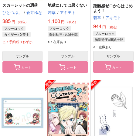
スカーレットの凋落
地獄にしては悪くない
距離感ゼロからはじめ
よう！
ひとつぶ。
/
蒼井ゆな
若草
/
アキモト
若草
/
アキモト
385
1,100
円
円
（税込）
（税込）
944
円
（税込）
ブルーロック
ブルーロック
ブルーロック
カイザー×女夢主
御影玲王×凪誠士郎
御影玲王×凪誠士郎
ミヒャエル・カイザー
御影玲王
凪誠士郎
△：予約残りわずか
○：在庫あり
御影玲王
凪誠士郎
○：在庫あり
サンプル
サンプル
サンプル
カート
カート
カート