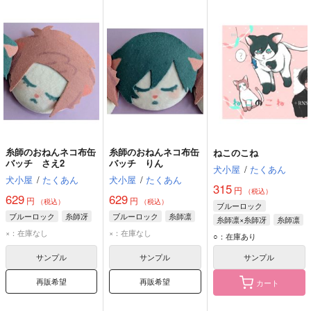
糸師のおねんネコ布缶
糸師のおねんネコ布缶
ねこのこね
バッチ さえ2
バッチ りん
犬小屋
/
たくあん
犬小屋
/
たくあん
犬小屋
/
たくあん
315
円
（税込）
629
629
円
円
（税込）
（税込）
ブルーロック
ブルーロック
糸師冴
ブルーロック
糸師凛
糸師凛×糸師冴
糸師凛
×：在庫なし
×：在庫なし
糸師冴
○：在庫あり
サンプル
サンプル
サンプル
再販希望
再販希望
カート