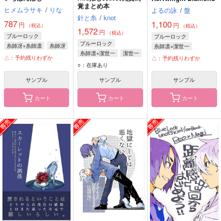
覚まとめ本
ヒメムラサキ
/
りな
よるの詠
/
盤
針と糸
/
knot
787
1,100
円
円
（税込）
（税込）
1,572
円
（税込）
ブルーロック
ブルーロック
ブルーロック
糸師冴×糸師凛
糸師冴
糸師凛×潔世一
糸師凛×潔世一
潔世一
糸師凛
△：予約残りわずか
△：予約残りわずか
糸師凛
○：在庫あり
サンプル
サンプル
サンプル
カート
カート
カート