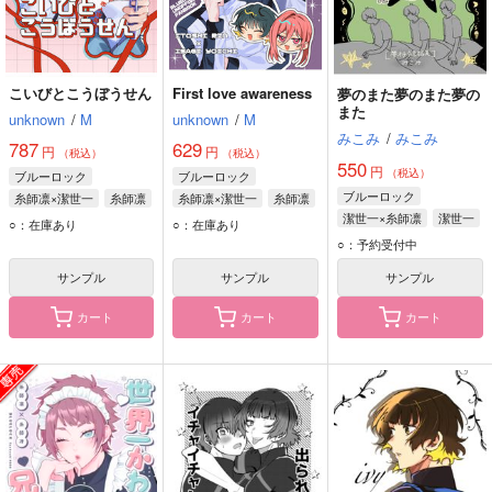
こいびとこうぼうせん
First love awareness
夢のまた夢のまた夢の
また
unknown
/
M
unknown
/
M
みこみ
/
みこみ
787
629
円
円
（税込）
（税込）
550
円
（税込）
ブルーロック
ブルーロック
ブルーロック
糸師凛×潔世一
糸師凛
糸師凛×潔世一
糸師凛
潔世一×糸師凛
潔世一
潔世一
潔世一
○：在庫あり
○：在庫あり
糸師凛
○：予約受付中
サンプル
サンプル
サンプル
カート
カート
カート