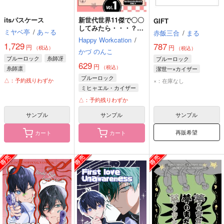
itsパスケース
新世代世界11傑で〇〇
GIFT
してみたら・・・？
ミヤベ亭
/
あ～る
赤飯三合
/
まる
Vol.1
Happy Workcation
/
1,729
787
円
円
（税込）
（税込）
かづ のんこ
ブルーロック
糸師冴
ブルーロック
629
円
（税込）
糸師凛
潔世一×カイザー
ブルーロック
潔世一
△：予約残りわずか
×：在庫なし
ミヒャエル・カイザー
ミヒャエル・カイザー
糸師冴
△：予約残りわずか
サンプル
サンプル
サンプル
再販希望
カート
カート