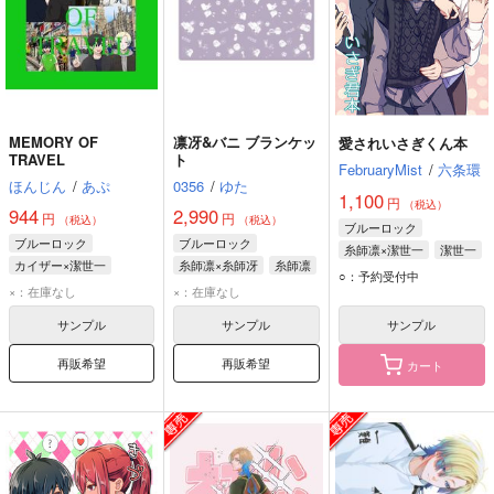
MEMORY OF
凛冴&バニ ブランケッ
愛されいさぎくん本
TRAVEL
ト
FebruaryMist
/
六条環
ほんじん
/
あぷ
0356
/
ゆた
1,100
円
（税込）
944
2,990
円
円
（税込）
（税込）
ブルーロック
ブルーロック
ブルーロック
糸師凛×潔世一
潔世一
カイザー×潔世一
糸師凛×糸師冴
糸師凛
千切豹馬
糸師凛
○：予約受付中
ミヒャエル・カイザー
糸師冴
×：在庫なし
×：在庫なし
潔世一
バニー・イグレシアス
サンプル
サンプル
サンプル
再販希望
再販希望
カート