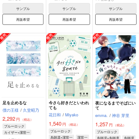
ミヒャエル・カイザー
ミヒャエル・カイザー
サンプル
サンプル
サンプル
糸師冴
再販希望
再販希望
再販希望
足を止めるな
今さら好きだといわれ
夜になるまでそばにい
ても
て
僕の王様
/
久堂昭乃
花日和
/
Miyako
emma.
/
神谷 芽里
2,292
円
（税込）
1,540
1,257
円
円
（税込）
（税込）
ブルーロック
ブルーロック
ブルーロック
カイザー×潔世一
糸師凛×潔世一
潔世一
糸師冴×糸師凛
糸師冴
潔世一