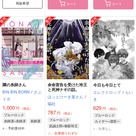
再販希望
カート
カート
隣の糸師さん
余命宣告を受けた玲王
今日も今日とて
と死神ナギの話。
BIN BIN BORN
/
さぶ
エレクトロップ
/
らい
ほっとけーき屋さん
/
イボ
き
嘔吐
1,000
629
円
円
（税込）
（税込）
787
円
（税込）
ブルーロック
ブルーロック
ブルーロック
糸師凛×糸師冴
糸師凛
カイザー×潔世一
凪誠士郎×御影玲王
糸師冴
ミヒャエル・カイザー
○：予約受付中
×：在庫なし
御影玲王
△：在庫残りわずか
潔世一