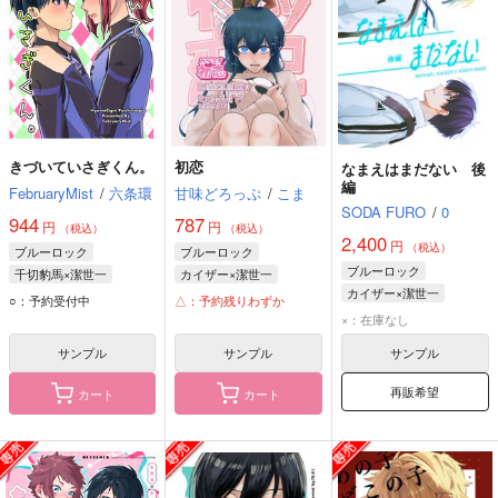
きづいていさぎくん。
初恋
なまえはまだない 後
編
FebruaryMist
/
六条環
甘味どろっぷ
/
こま
SODA FURO
/
0
944
787
円
円
（税込）
（税込）
2,400
円
（税込）
ブルーロック
ブルーロック
ブルーロック
千切豹馬×潔世一
カイザー×潔世一
カイザー×潔世一
千切豹馬
潔世一
ミヒャエル・カイザー
○：予約受付中
△：予約残りわずか
ミヒャエル・カイザー
潔世一
×：在庫なし
潔世一
サンプル
サンプル
サンプル
再販希望
カート
カート