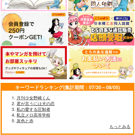
キーワードランキング(集計期間：07/30～08/05)
月刊少女野崎くん
君が言うには犬の恋
私の愛する圧制者
私立メロ高等学校
灰色と赤
もっとみる