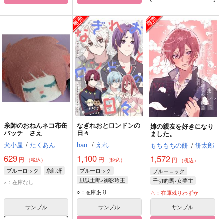
糸師のおねんネコ布缶
なぎれおとロンドンの
姉の親友を好きになり
バッチ さえ
日々
ました。
犬小屋
/
たくあん
ham
/
えれ
もちもちの餅
/
餅太郎
629
1,100
1,572
円
円
円
（税込）
（税込）
（税込）
ブルーロック
糸師冴
ブルーロック
ブルーロック
凪誠士郎×御影玲王
千切豹馬×女夢主
×：在庫なし
凪誠士郎
御影玲王
千切豹馬
○：在庫あり
△：在庫残りわずか
サンプル
サンプル
サンプル