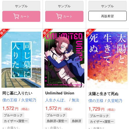
死神（ナギ）
サンプル
サンプル
サンプル
再販希望
カート
カート
同じ墓に入りたい
Unlimited Union
太陽と生きて死ぬ
僕の王様
/
久堂昭乃
人生さんぽ。
/
無法
僕の王様
/
久堂昭乃
1,572
1,572
1,729
円
円
円
（税込）
（税込）
（税込）
ブルーロック
ブルーロック
ブルーロック
カイザー×潔世一
糸師冴×潔世一
糸師冴
カイザー×潔世一
潔世一
潔世一
潔世一
×：在庫なし
×：在庫なし
×：在庫なし