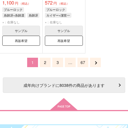
1,100
572
円
円
（税込）
（税込）
ブルーロック
ブルーロック
糸師冴×糸師凛
糸師冴
カイザー×潔世一
糸師凛
ミヒャエル・カイザー
×：在庫なし
×：在庫なし
潔世一
サンプル
サンプル
再販希望
再販希望
1
2
3
…
67
成年
向けブランドに
8038
件の商品があります