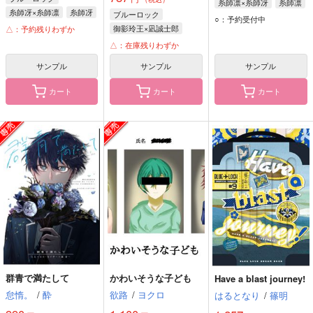
糸師凛×糸師冴
糸師凛
糸師冴×糸師凛
糸師冴
ブルーロック
糸師冴
○：予約受付中
糸師凛
御影玲王×凪誠士郎
△：予約残りわずか
バニー・イグレシアス
御影玲王
凪誠士郎
△：在庫残りわずか
サンプル
サンプル
サンプル
カート
カート
カート
群青で満たして
かわいそうな子ども
Have a blast journey!
怠惰。
/
酔
欲路
/
ヨクロ
はるとなり
/
篠明