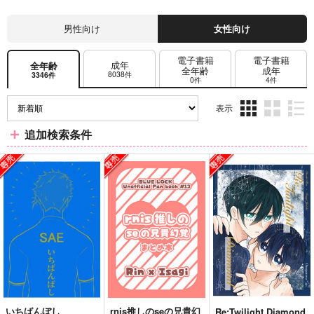
男性向け
女性向け
電子書籍
電子書籍
成年
全年齢
全年齢
成年
8038件
3346件
0件
4件
表示
3カ
2カ
1カ
追加検索条件
ラ
ラ
ラ
ム
ム
ム
表
表
表
示
示
示
いちばんぼし
rnis推しのseの兄貴幻
Re:Twilight Diamond