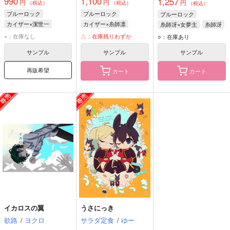
990
1,100
1,257
円
円
円
（税込）
（税込）
（税込）
ブルーロック
ブルーロック
ブルーロック
カイザー×潔世一
カイザー×糸師凛
糸師冴×女夢主
糸師冴
潔世一
糸師凛
×：在庫なし
△：在庫残りわずか
○：在庫あり
ミヒャエル・カイザー
ミヒャエル・カイザー
サンプル
サンプル
サンプル
再販希望
カート
カート
イカロスの翼
うさにっき
欲路
/
ヨクロ
サラダ定食
/
ゆー