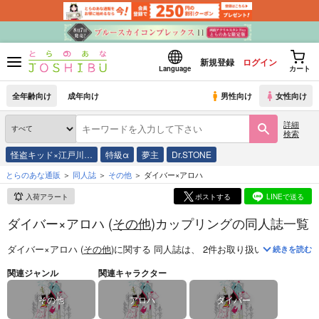
新規登録
ログイン
Language
カート
全年齢向け
成年向け
男性向け
女性向け
詳細
検索
怪盗キッド×江戸川…
特級α
夢主
Dr.STONE
とらのあな通販
同人誌
その他
ダイバー×アロハ
入荷アラート
ポストする
LINEで送る
ダイバー×アロハ (
その他
)カップリングの同人誌一覧
ダイバー×アロハ (
その他
)
に関する
同人誌
は、
2
件お取り扱いがございま
続きを読む
関連ジャンル
関連キャラクター
その他
アロハ
ダイバー