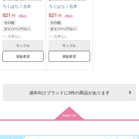
ろくはち
/
北本
ろくはち
/
北本
821
821
円
円
（税込）
（税込）
その他
その他
ダイバー×アロハ
ダイバー×アロハ
アロハ
ダイバー
アロハ
ダイバー
×：在庫なし
×：在庫なし
サンプル
サンプル
再販希望
再販希望
成年
向けブランドに
3
件の商品があります