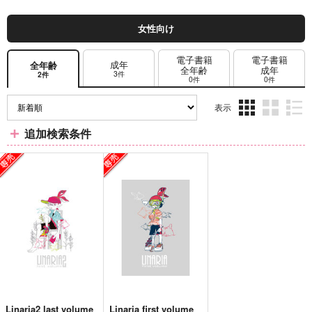
女性向け
電子書籍
電子書籍
成年
全年齢
全年齢
成年
3件
2件
0件
0件
表示
3カ
2カ
1カ
追加検索条件
ラ
ラ
ラ
ム
ム
ム
表
表
表
示
示
示
Linaria2 last volume
Linaria first volume