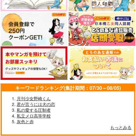
キーワードランキング(集計期間：07/30～08/05)
月刊少女野崎くん
君が言うには犬の恋
私の愛する圧制者
私立メロ高等学校
灰色と赤
もっとみる