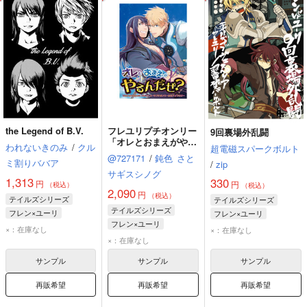
the Legend of B.V.
フレユリプチオンリー
9回裏場外乱闘
「オレとおまえがやる
われないきのみ
/
クル
超電磁スパークボルト
んだぜ？」記念アンソ
@727171
/
鈍色
さと
ミ割りババア
ロジー
/
zip
サギスシノグ
1,313
330
円
円
（税込）
（税込）
2,090
円
（税込）
テイルズシリーズ
テイルズシリーズ
テイルズシリーズ
フレン×ユーリ
フレン×ユーリ
フレン×ユーリ
フレン・シーフォ
フレン・シーフォ
×：在庫なし
×：在庫なし
フレン・シーフォ
×：在庫なし
ユーリ・ローウェル
ユーリ・ローウェル
ユーリ・ローウェル
レイヴン
サンプル
サンプル
サンプル
再販希望
再販希望
再販希望