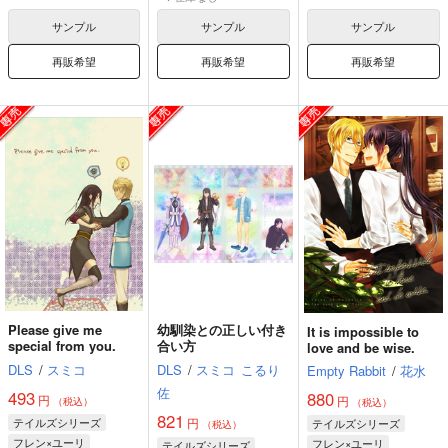
フレン・シーフォ
フレン・シーフォ
ユーリ・ローウェル
サンプル
サンプル
サンプル
再販希望
再販希望
再販希望
Please give me
幼馴染との正しい付き
It is impossible to
special from you.
合い方
love and be wise.
DLS
/
スミコ
DLS
/
スミコ
こるり
Empty Rabbit
/
花水
佐
493
880
円
円
（税込）
（税込）
821
テイルズシリーズ
円
テイルズシリーズ
（税込）
フレン×ユーリ
フレン×ユーリ
テイルズシリーズ