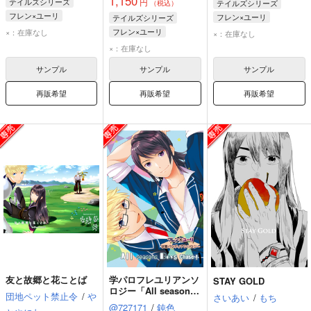
1,150
テイルズシリーズ
円
テイルズシリーズ
（税込）
フレン×ユーリ
フレン×ユーリ
テイルズシリーズ
ユーリ・ローウェル
ユーリ・ローウェル
フレン×ユーリ
×：在庫なし
×：在庫なし
フレン・シーフォ
フレン・シーフォ
フレン・シーフォ
×：在庫なし
ユーリ・ローウェル
サンプル
サンプル
サンプル
再販希望
再販希望
再販希望
友と故郷と花ことば
学パロフレユリアンソ
STAY GOLD
ロジー「All seasons
団地ペット禁止令
/
や
さいあい
/
もち
Boys Chase！」
@727171
/
鈍色