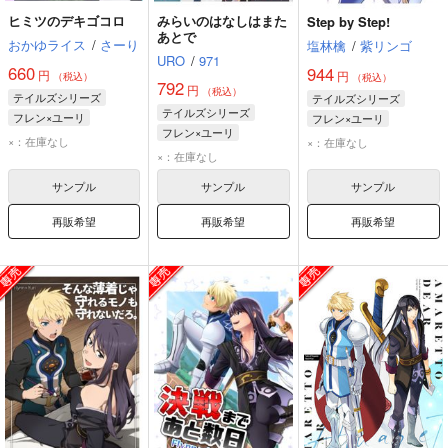
ヒミツのデキゴコロ
みらいのはなしはまた
Step by Step!
あとで
おかゆライス
/
さーり
塩林檎
/
紫リンゴ
URO
/
971
660
944
円
円
（税込）
（税込）
792
円
（税込）
テイルズシリーズ
テイルズシリーズ
テイルズシリーズ
フレン×ユーリ
フレン×ユーリ
フレン×ユーリ
フレン・シーフォ
フレン・シーフォ
×：在庫なし
×：在庫なし
ユーリ・ローウェル
×：在庫なし
ユーリ・ローウェル
ユーリ・ローウェル
フレン・シーフォ
サンプル
サンプル
サンプル
再販希望
再販希望
再販希望