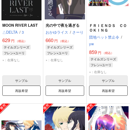
MOON RIVER LAST
光の中で夜を過ぎる
ＦＲＩＥＮＤＳ ＣＯ
ＯＫＩＮＧ
△DELTA
/
3
おかゆライス
/
さーり
団地ペット禁止令
/
629
660
円
円
（税込）
（税込）
yw
テイルズシリーズ
テイルズシリーズ
859
円
フレン×ユーリ
フレン×ユーリ
（税込）
フレン・シーフォ
ユーリ・ローウェル
テイルズシリーズ
×：在庫なし
×：在庫なし
ユーリ・ローウェル
フレン・シーフォ
フレン×ユーリ
フレン・シーフォ
×：在庫なし
ユーリ・ローウェル
サンプル
サンプル
サンプル
再販希望
再販希望
再販希望