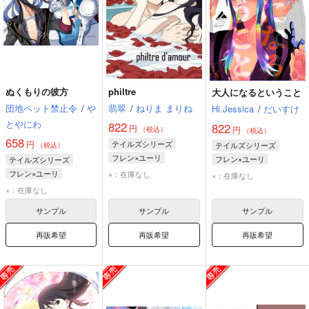
ぬくもりの彼方
philtre
大人になるということ
団地ペット禁止令
/
や
翡翠
/
ねりま まりね
Hi.Jessica
/
だいすけ
とやにわ
822
822
円
円
（税込）
（税込）
658
円
テイルズシリーズ
テイルズシリーズ
（税込）
フレン×ユーリ
フレン×ユーリ
テイルズシリーズ
フレン×ユーリ
×：在庫なし
×：在庫なし
フレン・シーフォ
×：在庫なし
ユーリ・ローウェル
サンプル
サンプル
サンプル
再販希望
再販希望
再販希望