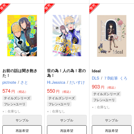
お前の話は聞き飽き
世の為！人の為！君の
Ideal
た！
為！
DLS
/
７B鉛筆
くろ
pictnote
/
さと
Hi.Jessica
/
だいすけ
903
円
（税込）
574
550
円
円
（税込）
（税込）
テイルズシリーズ
テイルズシリーズ
テイルズシリーズ
フレン×ユーリ
フレン×ユーリ
フレン×ユーリ
ユーリ・ローウェル
×：在庫なし
ユーリ・ローウェル
×：在庫なし
×：在庫なし
フレン・シーフォ
フレン・シーフォ
サンプル
サンプル
サンプル
再販希望
再販希望
再販希望