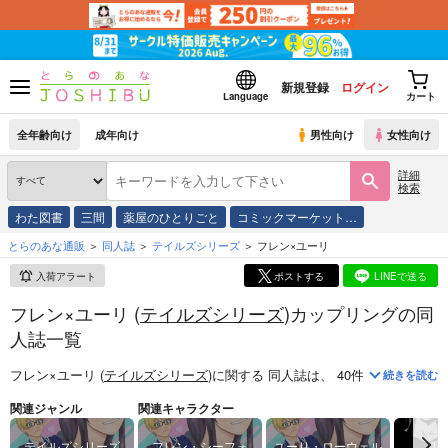
新規登録
ログイン
Language
カート
全年齢向け
成年向け
男性向け
女性向け
詳細
検索
わた図書
三間
薬屋のひとりごと
コミックマーケット…
とらのあな通販
同人誌
テイルズシリーズ
フレン×ユーリ
入荷アラート
ポストする
LINEで送る
フレン×ユーリ (
テイルズシリーズ
)カップリングの同
人誌一覧
フレン×ユーリ (
テイルズシリーズ
)
に関する
同人誌
は、
40
件お取り扱いが
続きを読む
関連ジャンル
関連キャラクター
テイルズシリーズ
フレン・シーフォ
ユーリ・ローウェル
レ