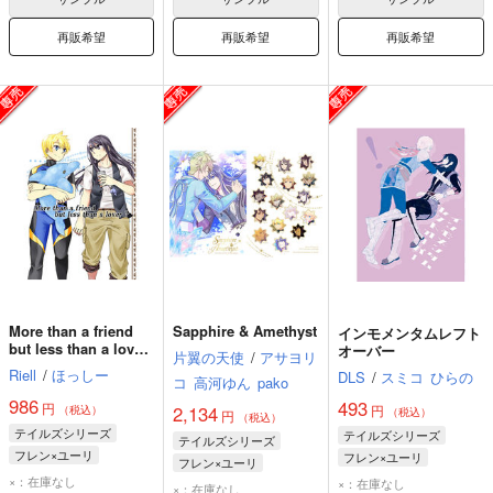
再販希望
再販希望
再販希望
More than a friend
Sapphire & Amethyst
インモメンタムレフト
but less than a lover
オーバー
片翼の天使
/
アサヨリ
?
Riell
/
ほっしー
DLS
/
スミコ
ひらの
コ
高河ゆん
pako
986
493
円
円
2,134
（税込）
（税込）
円
（税込）
テイルズシリーズ
テイルズシリーズ
テイルズシリーズ
フレン×ユーリ
フレン×ユーリ
フレン×ユーリ
ユーリ・ローウェル
ユーリ・ローウェル
×：在庫なし
×：在庫なし
フレン・シーフォ
×：在庫なし