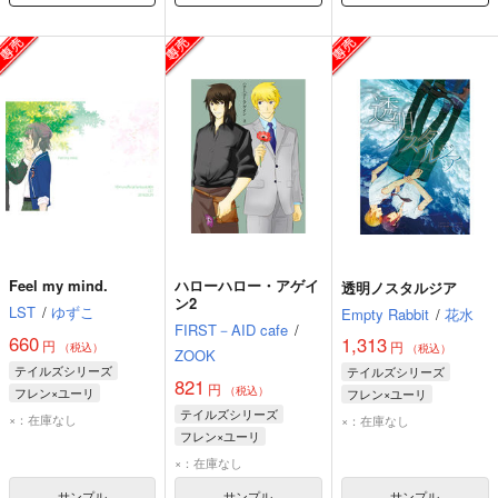
Feel my mind.
ハローハロー・アゲイ
透明ノスタルジア
ン2
LST
/
ゆずこ
Empty Rabbit
/
花水
FIRST－AID cafe
/
660
1,313
円
円
（税込）
（税込）
ZOOK
テイルズシリーズ
テイルズシリーズ
821
円
（税込）
フレン×ユーリ
フレン×ユーリ
テイルズシリーズ
フレン・シーフォ
×：在庫なし
×：在庫なし
フレン×ユーリ
ユーリ・ローウェル
フレン・シーフォ
×：在庫なし
ユーリ・ローウェル
サンプル
サンプル
サンプル