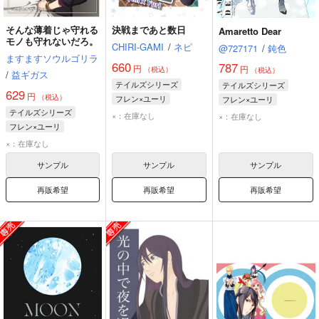
そんな薄着じゃ守れる
決戦まであと数日
Amaretto Dear
モノも守れないだろ。
CHIRI-GAMI
/
ネピ
@727171
/
鈍色
ますますソウルゴリラ
660
787
円
円
（税込）
（税込）
/
益ギガス
テイルズシリーズ
テイルズシリーズ
629
円
（税込）
フレン×ユーリ
フレン×ユーリ
テイルズシリーズ
ユーリ・ローウェル
フレン・シーフォ
×：在庫なし
×：在庫なし
フレン×ユーリ
フレン・シーフォ
ユーリ・ローウェル
ユーリ・ローウェル
×：在庫なし
フレン・シーフォ
サンプル
サンプル
サンプル
再販希望
再販希望
再販希望