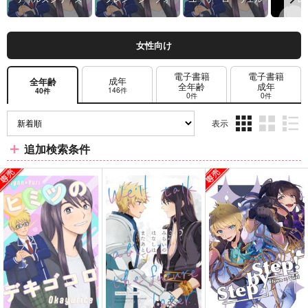
女性向け
電子書籍
電子書籍
成年
全年齢
全年齢
成年
146件
40件
0件
0件
表示
3カ
2カ
1カ
追加検索条件
ラ
ラ
ラ
ム
ム
ム
表
表
表
示
示
示