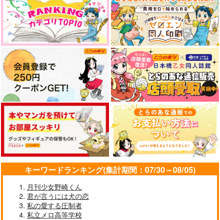
キーワードランキング(集計期間：07/30～08/05)
月刊少女野崎くん
君が言うには犬の恋
私の愛する圧制者
私立メロ高等学校