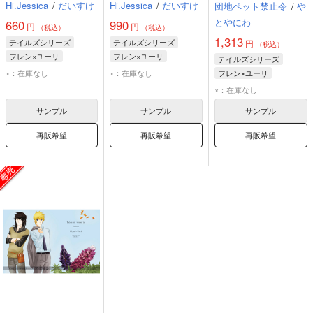
Hi.Jessica
/
だいすけ
Hi.Jessica
/
だいすけ
団地ペット禁止令
/
や
とやにわ
660
990
円
円
（税込）
（税込）
1,313
テイルズシリーズ
テイルズシリーズ
円
（税込）
フレン×ユーリ
フレン×ユーリ
テイルズシリーズ
×：在庫なし
×：在庫なし
フレン×ユーリ
フレン・シーフォ
×：在庫なし
ユーリ・ローウェル
サンプル
サンプル
サンプル
再販希望
再販希望
再販希望