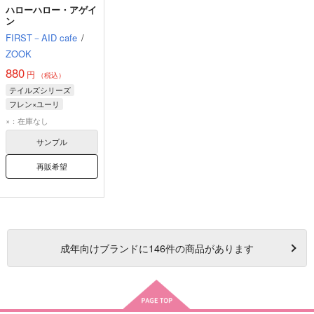
ハローハロー・アゲイ
ン
FIRST－AID cafe
/
ZOOK
880
円
（税込）
テイルズシリーズ
フレン×ユーリ
ユーリ・ローウェル
×：在庫なし
フレン・シーフォ
サンプル
再販希望
成年
向けブランドに
146
件の商品があります