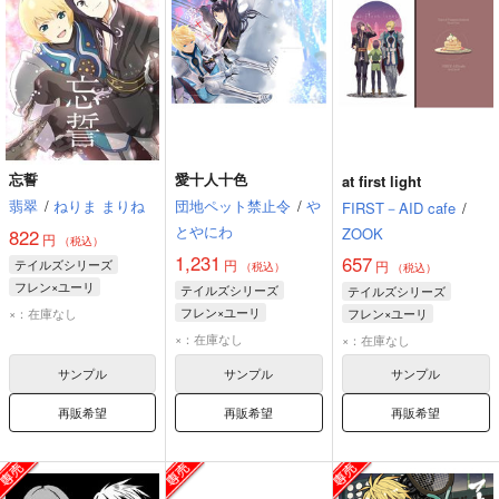
忘誓
愛十人十色
at first light
翡翠
/
ねりま まりね
団地ペット禁止令
/
や
FIRST－AID cafe
/
とやにわ
ZOOK
822
円
（税込）
1,231
657
テイルズシリーズ
円
円
（税込）
（税込）
フレン×ユーリ
テイルズシリーズ
テイルズシリーズ
ユーリ・ローウェル
フレン×ユーリ
×：在庫なし
フレン×ユーリ
フレン・シーフォ
フレン・シーフォ
フレン・シーフォ
×：在庫なし
×：在庫なし
ユーリ・ローウェル
ユーリ・ローウェル
サンプル
サンプル
サンプル
再販希望
再販希望
再販希望