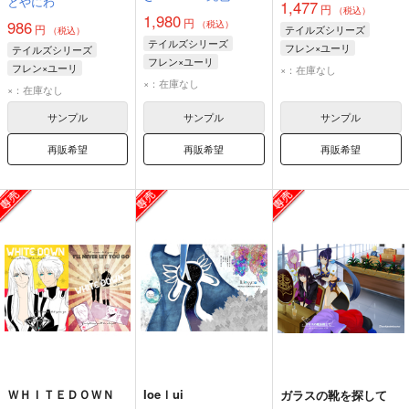
とやにわ
1,477
円
（税込）
1,980
円
986
（税込）
円
テイルズシリーズ
（税込）
テイルズシリーズ
フレン×ユーリ
テイルズシリーズ
フレン×ユーリ
ユーリ・ローウェル
フレン×ユーリ
×：在庫なし
×：在庫なし
フレン・シーフォ
フレン・シーフォ
×：在庫なし
ユーリ・ローウェル
サンプル
サンプル
サンプル
再販希望
再販希望
再販希望
ＷＨＩＴＥＤＯＷＮ
Ioeｌui
ガラスの靴を探して