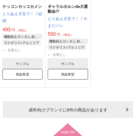
ケッコンカッコカメン
ギャラルホルンde大運
動会!?
とりあえず生で！
/
絽
とりあえず生で！
/
や
樹
まだパン
493
円
（税込）
550
円
（税込）
機動戦士ガンダム 鉄血のオルフェンズ
機動戦士ガンダム 鉄血のオルフェンズ
マクギリス×アルミリア
マクギリス×アルミリア
マクギリス・ファリド
×：在庫なし
マクギリス・ファリド
×：在庫なし
アルミリア・ボードウィン
アルミリア・ボードウィン
サンプル
サンプル
再販希望
再販希望
成年
向けブランドに
6
件の商品があります