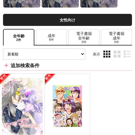
血のオルフェンズ
ド
ウィン
女性向け
電子書籍
電子書籍
成年
全年齢
全年齢
成年
6件
2件
0件
0件
表示
3カ
2カ
1カ
追加検索条件
ラ
ラ
ラ
ム
ム
ム
表
表
表
示
示
示