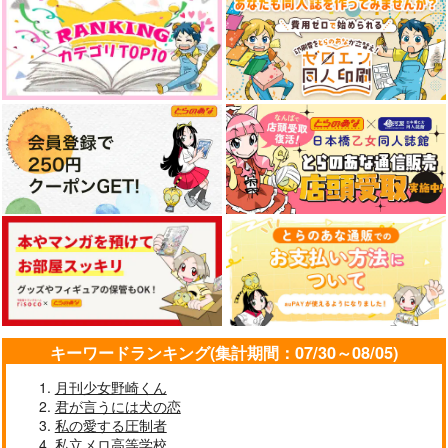
キーワードランキング(集計期間：07/30～08/05)
月刊少女野崎くん
君が言うには犬の恋
私の愛する圧制者
私立メロ高等学校