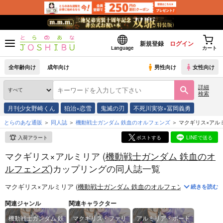
新規登録
ログイン
Language
カート
全年齢向け
成年向け
男性向け
女性向け
詳細
検索
月刊少女野崎くん
狛治×恋雪
鬼滅の刃
不死川実弥×冨岡義勇
とらのあな通販
同人誌
機動戦士ガンダム 鉄血のオルフェンズ
マクギリス×アル
入荷アラート
ポストする
LINEで送る
マクギリス×アルミリア (
機動戦士ガンダム 鉄血のオ
ルフェンズ
)カップリングの同人誌一覧
マクギリス×アルミリア (
機動戦士ガンダム 鉄血のオルフェンズ
)
に関する
続きを読む
関連ジャンル
関連キャラクター
機動戦士ガンダム 鉄
マクギリス・ファリ
アルミリア・ボード