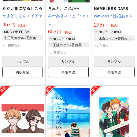
ただいまになるところ
きみと、これから
NAMELESS DAYS
かまどごはん
/
イチ子
みーあきゃっと
/
つつ
yeni-ceri
/
隆根あさき
じ
457
275
円
円
（税込）
（税込）
602
KING OF PRISM
円
KING OF PRISM
（税込）
十王院カケル×香賀美タイガ
十王院カケル×香賀美タイガ
KING OF PRISM
十王院カケル
十王院カケル
十王院カケル×香賀美タイガ
×：在庫なし
×：在庫なし
香賀美タイガ
香賀美タイガ
十王院カケル
×：在庫なし
香賀美タイガ
サンプル
サンプル
サンプル
再販希望
再販希望
再販希望