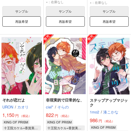
十王院カケル
十王院カケル
×：在庫なし
香賀美タイガ
×：在庫なし
香賀美タイガ
香賀美タイガ
サンプル
サンプル
サンプル
再販希望
再販希望
再販希望
それが恋だよ
非現実的で日常的な、
ステップアップマジッ
ク
URON
/
カオリ
ciel*
/
そらの
1mo2
/
湊こかな
1,150
822
円
円
（税込）
（税込）
986
円
（税込）
KING OF PRISM
KING OF PRISM
KING OF PRISM
十王院カケル×香賀美タイガ
十王院カケル×香賀美タイガ