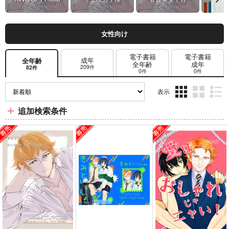
女性向け
電子書籍
電子書籍
成年
全年齢
全年齢
成年
209件
82件
0件
0件
表示
3カ
2カ
1カ
追加検索条件
ラ
ラ
ラ
ム
ム
ム
表
表
表
示
示
示