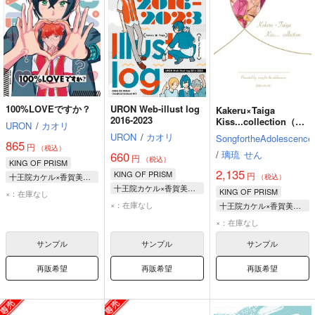
100%LOVEですか？
URON Web-illust log
Kakeru×Taiga
2016-2023
Kiss...collection（通
URON
/
カオリ
常版）
URON
/
カオリ
SongfortheAdolescence
865
円
（税込）
/
璃琉
せん
660
円
（税込）
KING OF PRISM
2,135
KING OF PRISM
円
十王院カケル×香賀美タイガ
（税込）
十王院カケル×香賀美タイガ
十王院カケル
KING OF PRISM
×：在庫なし
十王院カケル
×：在庫なし
香賀美タイガ
十王院カケル×香賀美タイガ
香賀美タイガ
十王院カケル
×：在庫なし
速水ヒロ
香賀美タイガ
サンプル
サンプル
サンプル
再販希望
再販希望
再販希望