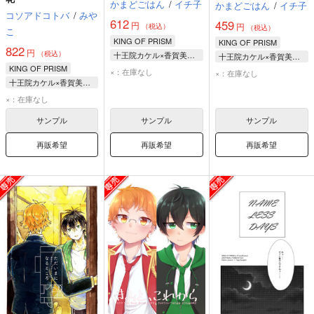
かまどごはん
/
イチ子
かまどごはん
/
イチ子
コソアドコトバ
/
みや
612
459
円
円
（税込）
（税込）
こ
KING OF PRISM
KING OF PRISM
822
円
（税込）
十王院カケル×香賀美タイガ
十王院カケル×香賀美タイガ
KING OF PRISM
十王院カケル
十王院カケル
×：在庫なし
×：在庫なし
十王院カケル×香賀美タイガ
香賀美タイガ
香賀美タイガ
十王院カケル
×：在庫なし
香賀美タイガ
サンプル
サンプル
サンプル
再販希望
再販希望
再販希望