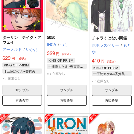
ダーリン テイク・ア
5050
チャラくはない関係
ウェイ
INCA
/
つこ
ポポラスベリー
/
もと
アーノルド
/
いかお
や
329
円
（税込）
629
円
（税込）
410
KING OF PRISM
円
（税込）
KING OF PRISM
十王院カケル×香賀美タイガ
KING OF PRISM
十王院カケル×香賀美タイガ
十王院カケル
×：在庫なし
十王院カケル×香賀美タイガ
×：在庫なし
香賀美タイガ
香賀美タイガ
×：在庫なし
十王院カケル
サンプル
サンプル
サンプル
再販希望
再販希望
再販希望