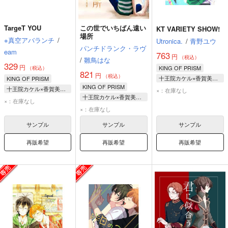
TargeT YOU
この世でいちばん遠い
KT VARIETY SHOW!
場所
※真空アバランチ
/
Utronica.
/
青野ユウ
パンチドランク・ラヴ
eam
763
円
（税込）
/
雛鳥はな
329
円
KING OF PRISM
（税込）
821
円
（税込）
十王院カケル×香賀美タイガ
KING OF PRISM
KING OF PRISM
香賀美タイガ
十王院カケル×香賀美タイガ
×：在庫なし
十王院カケル×香賀美タイガ
十王院カケル
香賀美タイガ
×：在庫なし
十王院カケル
×：在庫なし
十王院カケル
香賀美タイガ
サンプル
サンプル
サンプル
再販希望
再販希望
再販希望