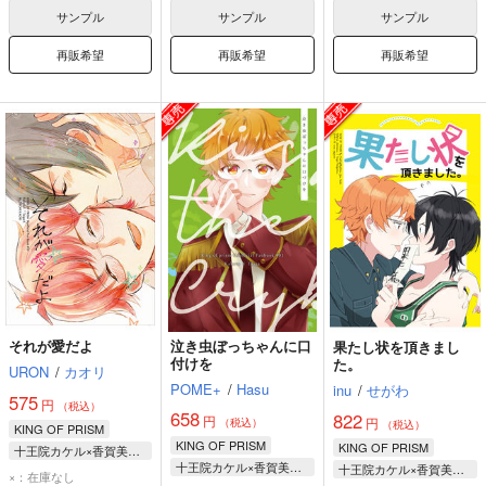
香賀美タイガ
サンプル
サンプル
サンプル
再販希望
再販希望
再販希望
それが愛だよ
泣き虫ぼっちゃんに口
果たし状を頂きまし
付けを
た。
URON
/
カオリ
POME+
/
Hasu
inu
/
せがわ
575
円
（税込）
658
822
円
円
（税込）
（税込）
KING OF PRISM
KING OF PRISM
KING OF PRISM
十王院カケル×香賀美タイガ
十王院カケル×香賀美タイガ
十王院カケル×香賀美タイガ
十王院カケル
×：在庫なし