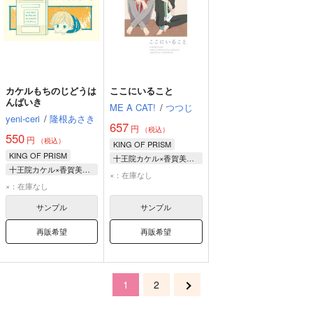
カケルもちのじどうは
ここにいること
んばいき
ME A CAT!
/
つつじ
yeni-ceri
/
隆根あさき
657
円
（税込）
550
円
（税込）
KING OF PRISM
KING OF PRISM
十王院カケル×香賀美タイガ
十王院カケル×香賀美タイガ
十王院カケル
×：在庫なし
十王院カケル
×：在庫なし
香賀美タイガ
香賀美タイガ
サンプル
サンプル
再販希望
再販希望
1
2