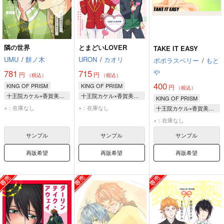
隣の世界
とまどいLOVER
TAKE IT EASY
UMU
/
餅ノ木
URON
/
カオリ
ポポラスベリー
/
もと
や
781
715
円
円
（税込）
（税込）
400
KING OF PRISM
KING OF PRISM
円
（税込）
十王院カケル×香賀美タイガ
十王院カケル×香賀美タイガ
KING OF PRISM
香賀美タイガ
十王院カケル
×：在庫なし
×：在庫なし
十王院カケル×香賀美タイガ
十王院カケル
香賀美タイガ
香賀美タイガ
×：在庫なし
十王院カケル
サンプル
サンプル
サンプル
再販希望
再販希望
再販希望