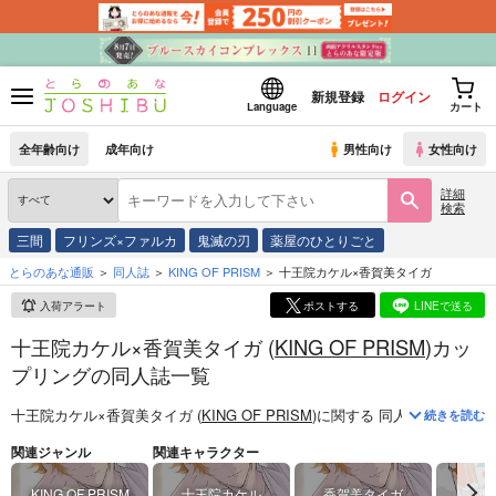
新規登録
ログイン
Language
カート
全年齢向け
成年向け
男性向け
女性向け
詳細
検索
三間
フリンズ×ファルカ
鬼滅の刃
薬屋のひとりごと
とらのあな通販
同人誌
KING OF PRISM
十王院カケル×香賀美タイガ
入荷アラート
ポストする
LINEで送る
十王院カケル×香賀美タイガ (
KING OF PRISM
)カッ
プリングの同人誌一覧
十王院カケル×香賀美タイガ (
KING OF PRISM
)
に関する
同人誌
は、
82
件
続きを読む
関連ジャンル
関連キャラクター
KING OF PRISM
十王院カケル
香賀美タイガ
速