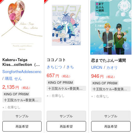
Kakeru×Taiga
ココノコト
恋までたぶん一週間
Kiss...collection（リ
きちじつ
/
きち
URON
/
カオリ
ップクリーム付き）
SongfortheAdolescence
657
946
円
円
（税込）
（税込）
/
璃琉
せん
KING OF PRISM
KING OF PRISM
2,135
円
（税込）
十王院カケル×香賀美タイガ
十王院カケル×香賀美タイガ
KING OF PRISM
香賀美タイガ
十王院カケル
×：在庫なし
×：在庫なし
十王院カケル×香賀美タイガ
十王院カケル
香賀美タイガ
十王院カケル
大和アレクサンダー
×：在庫なし
香賀美タイガ
サンプル
サンプル
サンプル
再販希望
再販希望
再販希望