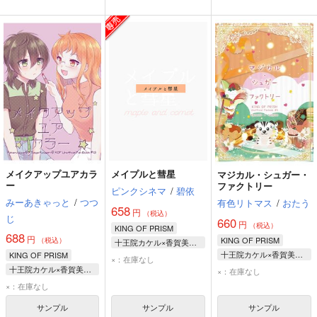
メイクアップユアカラ
メイプルと彗星
マジカル・シュガー・
ー
ファクトリー
ピンクシネマ
/
碧依
みーあきゃっと
/
つつ
有色リトマス
/
おたう
658
円
（税込）
じ
660
円
（税込）
KING OF PRISM
688
円
KING OF PRISM
（税込）
十王院カケル×香賀美タイガ
十王院カケル×香賀美タイガ
KING OF PRISM
十王院カケル
×：在庫なし
十王院カケル
十王院カケル×香賀美タイガ
香賀美タイガ
×：在庫なし
香賀美タイガ
十王院カケル
×：在庫なし
香賀美タイガ
サンプル
サンプル
サンプル