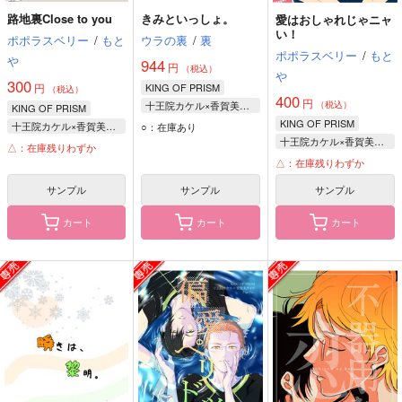
路地裏Close to you
きみといっしょ。
愛はおしゃれじゃニャ
い！
ポポラスベリー
/
もと
ウラの裏
/
裏
ポポラスベリー
/
もと
や
944
円
（税込）
や
300
円
KING OF PRISM
（税込）
400
円
十王院カケル×香賀美タイガ
（税込）
KING OF PRISM
十王院カケル
KING OF PRISM
十王院カケル×香賀美タイガ
○：在庫あり
香賀美タイガ
十王院カケル×香賀美タイガ
十王院カケル
△：在庫残りわずか
十王院カケル
香賀美タイガ
△：在庫残りわずか
香賀美タイガ
サンプル
サンプル
サンプル
カート
カート
カート