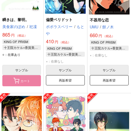
瞬きは、黎明。
偏愛ペリドット
不器用な恋
美食家のぽめ
/
祀凜
ポポラスベリー
/
もと
UMU
/
餅ノ木
や
865
660
円
円
（税込）
（税込）
410
KING OF PRISM
円
KING OF PRISM
（税込）
十王院カケル×香賀美タイガ
十王院カケル×香賀美タイガ
KING OF PRISM
十王院カケル
香賀美タイガ
十王院カケル×香賀美タイガ
○：在庫あり
×：在庫なし
香賀美タイガ
十王院カケル
香賀美タイガ
×：在庫なし
十王院カケル
サンプル
サンプル
サンプル
再販希望
再販希望
カート