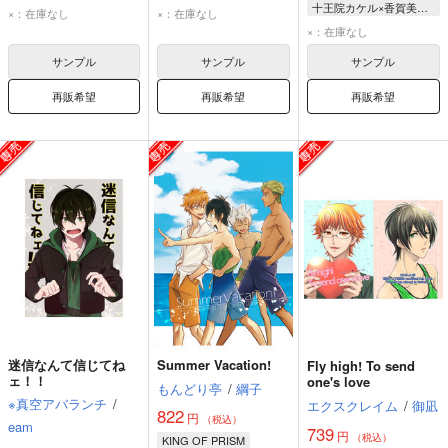
十王院カケル×香賀美タイガ
十王院カケル
十王院カケル
×：在庫なし
×：在庫なし
十王院カケル
香賀美タイガ
香賀美タイガ
×：在庫なし
香賀美タイガ
サンプル
サンプル
サンプル
再販希望
再販希望
再販希望
迷信なんて信じてね
Summer Vacation!
Fly high! To send
ェ！！
one's love
もんどり亭
/
綱子
※真空アバランチ
/
エクスクレイム
/
御凪
822
円
（税込）
eam
739
円
（税込）
KING OF PRISM