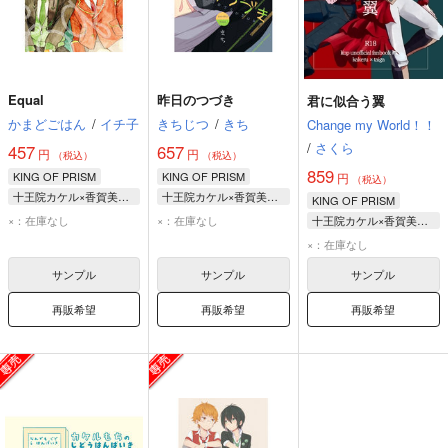
Equal
昨日のつづき
君に似合う翼
かまどごはん
/
イチ子
きちじつ
/
きち
Change my World！！
/
さくら
457
657
円
円
（税込）
（税込）
859
KING OF PRISM
KING OF PRISM
円
（税込）
十王院カケル×香賀美タイガ
十王院カケル×香賀美タイガ
KING OF PRISM
十王院カケル
十王院カケル
×：在庫なし
×：在庫なし
十王院カケル×香賀美タイガ
香賀美タイガ
香賀美タイガ
十王院カケル
×：在庫なし
香賀美タイガ
サンプル
サンプル
サンプル
再販希望
再販希望
再販希望