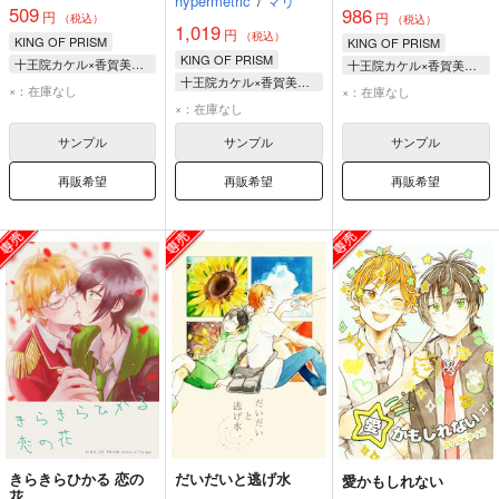
hypermetric
/
マリ
509
986
円
円
（税込）
（税込）
1,019
円
（税込）
KING OF PRISM
KING OF PRISM
KING OF PRISM
十王院カケル×香賀美タイガ
十王院カケル×香賀美タイガ
十王院カケル×香賀美タイガ
十王院カケル
十王院カケル
×：在庫なし
×：在庫なし
十王院カケル
×：在庫なし
香賀美タイガ
香賀美タイガ
香賀美タイガ
サンプル
サンプル
サンプル
再販希望
再販希望
再販希望
きらきらひかる 恋の
だいだいと逃げ水
愛かもしれない
花