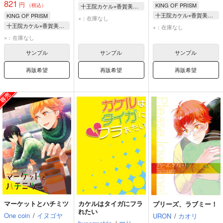
821
円
KING OF PRISM
（税込）
十王院カケル×香賀美タイガ
十王院カケル×香賀美タイガ
KING OF PRISM
香賀美タイガ
×：在庫なし
十王院カケル
十王院カケル×香賀美タイガ
十王院カケル
×：在庫なし
香賀美タイガ
香賀美タイガ
仁科カヅキ
×：在庫なし
十王院カケル
サンプル
サンプル
サンプル
再販希望
再販希望
再販希望
マーケットとハチミツ
カケルはタイガにフラ
プリーズ、ラブミー！
れたい
One coin
/
イヌゴヤ
URON
/
カオリ