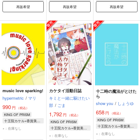
再販希望
再販希望
再販希望
music love sparking!
カケタイ活動日誌
十二時の魔法がとけた
ら
hypermetric
/
マリ
キミと一緒に駆けたい
show you
/
しょうゆ
部
/
ごま
990
円
（税込）
658
円
1,792
（税込）
KING OF PRISM
円
（税込）
KING OF PRISM
十王院カケル×香賀美タイガ
KING OF PRISM
十王院カケル×香賀美タイガ
十王院カケル
十王院カケル×香賀美タイガ
×：在庫なし
十王院カケル
香賀美タイガ
×：在庫なし
十王院カケル
×：在庫なし
香賀美タイガ