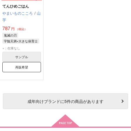
てんひめごはん
やまいものこころ
/
山
芋
787
円
（税込）
鬼滅の刃
宇髄天満×大きな保育士
宇髄天満
×：在庫なし
大きな保育士
サンプル
再販希望
成年
向けブランドに
5
件の商品があります