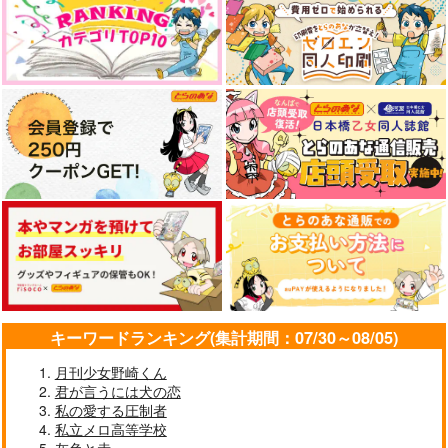
キーワードランキング(集計期間：07/30～08/05)
月刊少女野崎くん
君が言うには犬の恋
私の愛する圧制者
私立メロ高等学校
灰色と赤