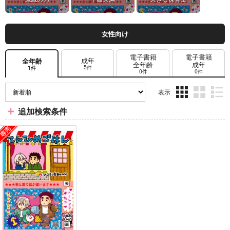
女性向け
電子書籍
電子書籍
成年
全年齢
全年齢
成年
5件
1件
0件
0件
表示
3カ
2カ
1カ
追加検索条件
ラ
ラ
ラ
ム
ム
ム
表
表
表
示
示
示