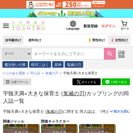
新規登録
ログイン
Language
カート
全年齢向け
成年向け
男性向け
女性向け
詳細
検索
魔法使いの夜
桜河こはく
原神
鬼滅の刃
とらのあな通販
同人誌
鬼滅の刃
宇髄天満×大きな保育士
入荷アラート
ポストする
LINEで送る
宇髄天満×大きな保育士 (
鬼滅の刃
)カップリングの同
人誌一覧
宇髄天満×大きな保育士 (
鬼滅の刃
)
に関する
同人誌
は、
1
件お取り扱いが
続きを読む
関連ジャンル
関連キャラクター
鬼滅の刃
宇髄天満
大きな保育士