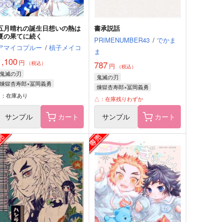
五月晴れの誕生日想いの熱は
書承説話
夏の果てに続く
PRIMENUMBER43
/
でかま
アマイコプルー
/
槓子メイコ
ま
1,100
円
787
（税込）
円
（税込）
鬼滅の刃
鬼滅の刃
煉獄杏寿郎×冨岡義勇
煉獄杏寿郎×冨岡義勇
煉獄杏寿郎
冨岡義勇
○：在庫あり
煉獄杏寿郎
冨岡義勇
△：在庫残りわずか
サンプル
カート
サンプル
カート