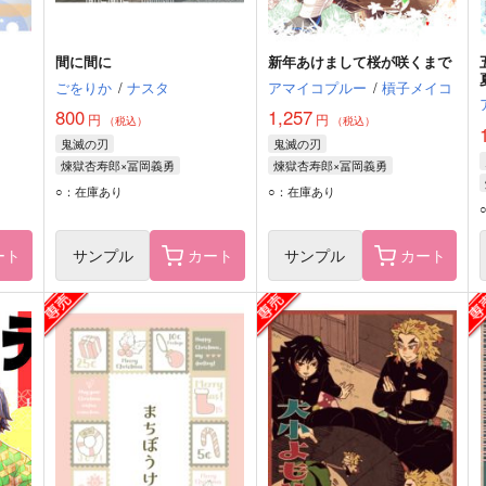
間に間に
新年あけまして桜が咲くまで
ごをりか
/
ナスタ
アマイコプルー
/
槓子メイコ
800
1,257
円
円
（税込）
（税込）
鬼滅の刃
鬼滅の刃
煉獄杏寿郎×冨岡義勇
煉獄杏寿郎×冨岡義勇
煉獄杏寿郎
冨岡義勇
煉獄杏寿郎
冨岡義勇
○：在庫あり
○：在庫あり
ート
サンプル
カート
サンプル
カート