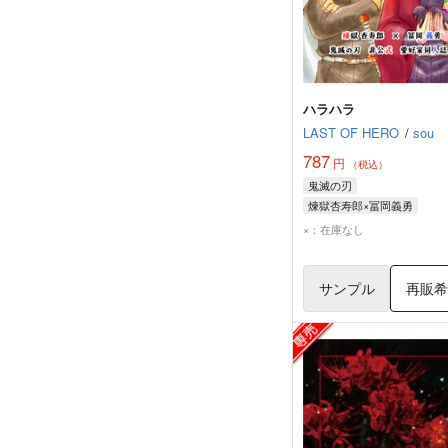
ハラハラ
LAST OF HERO
/
sou
787
円
（税込）
鬼滅の刃
煉獄杏寿郎×冨岡義勇
煉獄杏寿郎
冨岡義勇
×：在庫なし
サンプル
再販