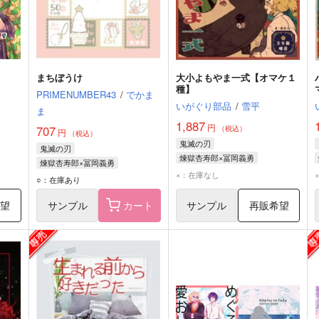
まちぼうけ
大小よもやま一式【オマケ１
種】
PRIMENUMBER43
/
でかま
いがぐり部品
/
雪平
ま
1,887
円
707
（税込）
円
（税込）
鬼滅の刃
鬼滅の刃
煉獄杏寿郎×冨岡義勇
煉獄杏寿郎×冨岡義勇
煉獄杏寿郎
冨岡義勇
×：在庫なし
煉獄杏寿郎
冨岡義勇
○：在庫あり
希望
サンプル
カート
サンプル
再販希望