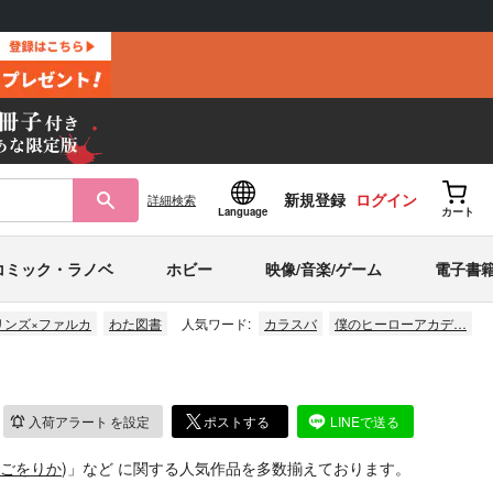
新規登録
ログイン
詳細
検索
Language
カート
コミック・ラノベ
ホビー
映像/音楽/ゲーム
電子書
リンズ×ファルカ
わた図書
人気ワード:
カラスバ
僕のヒーローアカデ…
入荷アラート
を設定
ポストする
LINEで送る
ごをりか
)」
など
に関する人気作品を多数揃えております。