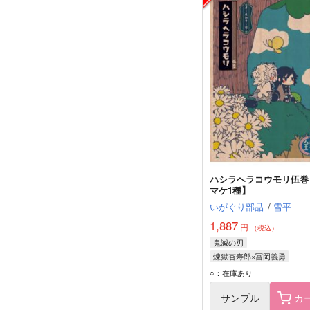
ハシラヘラコウモリ伍巻
マケ1種】
いがぐり部品
/
雪平
1,887
円
（税込）
鬼滅の刃
煉獄杏寿郎×冨岡義勇
煉獄杏寿郎
冨岡義勇
○：在庫あり
サンプル
カ