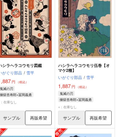
ハシラヘラコウモリ図鑑
ハシラヘラコウモリ伍巻【オ
マケ2種】
いがぐり部品
/
雪平
いがぐり部品
/
雪平
1,887
円
（税込）
1,887
円
（税込）
鬼滅の刃
鬼滅の刃
煉獄杏寿郎×冨岡義勇
煉獄杏寿郎×冨岡義勇
煉獄杏寿郎
冨岡義勇
×：在庫なし
煉獄杏寿郎
冨岡義勇
×：在庫なし
竈門炭治郎
サンプル
再販希望
サンプル
再販希望