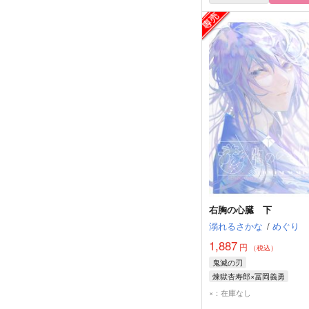
右胸の心臓 下
溺れるさかな
/
めぐり
1,887
円
（税込）
鬼滅の刃
煉獄杏寿郎×冨岡義勇
煉獄杏寿郎
冨岡義勇
×：在庫なし