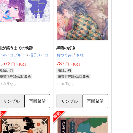
君が笑うまでの軌跡
黒猫の好き
アマイコプルー
/
槓子メイコ
おつまみ
/
され
1,572
787
円
円
（税込）
（税込）
鬼滅の刃
鬼滅の刃
煉獄杏寿郎×冨岡義勇
煉獄杏寿郎×冨岡義勇
煉獄杏寿郎
冨岡義勇
冨岡義勇
煉獄杏寿郎
×：在庫なし
×：在庫なし
サンプル
再販希望
サンプル
再販希望