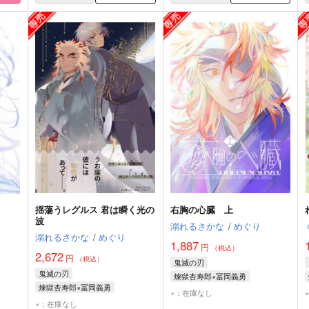
揺蕩うレグルス 君は瞬く光の
右胸の心臓 上
波
溺れるさかな
/
めぐり
溺れるさかな
/
めぐり
1,887
円
（税込）
2,672
円
（税込）
鬼滅の刃
鬼滅の刃
煉獄杏寿郎×冨岡義勇
煉獄杏寿郎×冨岡義勇
煉獄杏寿郎
冨岡義勇
×：在庫なし
煉獄杏寿郎
冨岡義勇
×：在庫なし