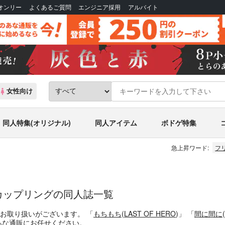
Bオンリー
よくあるご質問
エンジニア採用
アルバイト
女性向け
同人特集(オリジナル)
同人アイテム
ボドゲ特集
急上昇ワード:
フ
カップリングの同人誌一覧
件お取り扱いがございます。
「
もちもち
(
LAST OF HERO
)」
「
間に間に
(
あな通販にお任せください。