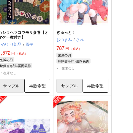
ハシラヘラコウモリ参巻【オ
ぎゅっと！
マケ一種付き】
おつまみ
/
され
いがぐり部品
/
雪平
787
円
（税込）
1,572
円
（税込）
鬼滅の刃
鬼滅の刃
煉獄杏寿郎×冨岡義勇
煉獄杏寿郎×冨岡義勇
煉獄杏寿郎
冨岡義勇
×：在庫なし
煉獄杏寿郎
冨岡義勇
×：在庫なし
サンプル
再販希望
サンプル
再販希望