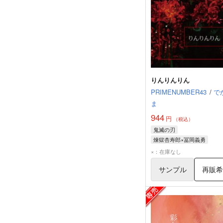
りんりんりん
PRIMENUMBER43
/
で
ま
944
円
（税込）
鬼滅の刃
煉獄杏寿郎×冨岡義勇
煉獄杏寿郎
冨岡義勇
×：在庫なし
サンプル
再販