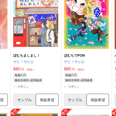
ぽむちましまし！
ぽむちでPON
ザビ
/
ザビ山
ザビ
/
ザビ山
880
880
円
円
（税込）
（税込）
鬼滅の刃
鬼滅の刃
煉獄杏寿郎×冨岡義勇
煉獄杏寿郎×冨岡義勇
煉獄杏寿郎
冨岡義勇
煉獄杏寿郎
冨岡義勇
×：在庫なし
×：在庫なし
希望
サンプル
再販希望
サンプル
再販希望