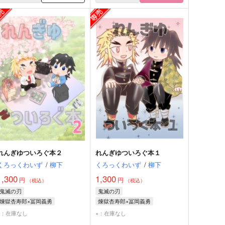
れんぎゆついろぐ本２
れんぎゆついろぐ本１
くろっくわいず
/
柳下
くろっくわいず
/
柳下
1,300
1,300
円
円
（税込）
（税込）
鬼滅の刃
鬼滅の刃
煉獄杏寿郎×冨岡義勇
煉獄杏寿郎×冨岡義勇
煉獄杏寿郎
冨岡義勇
煉獄杏寿郎
冨岡義勇
×：在庫なし
×：在庫なし