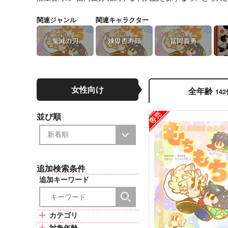
関連ジャンル
関連キャラクター
鬼滅の刃
煉獄杏寿郎
冨岡義勇
女性向け
全年齢
14
並び順
追加検索条件
追加キーワード
カテゴリ
対象年齢