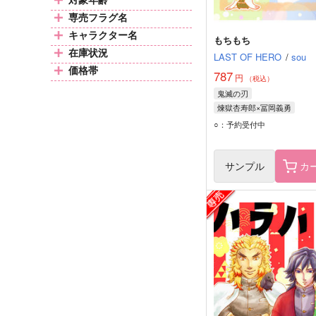
専売フラグ名
キャラクター名
もちもち
在庫状況
LAST OF HERO
/
sou
価格帯
787
円
（税込）
鬼滅の刃
煉獄杏寿郎×冨岡義勇
煉獄杏寿郎
冨岡義勇
○：予約受付中
サンプル
カ