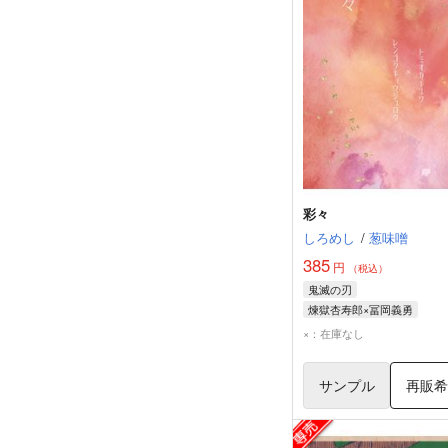
彩々
しろめし
/
葱味噌
385
円
（税込）
鬼滅の刃
煉獄杏寿郎×冨岡義勇
煉獄杏寿郎
冨岡義勇
×：在庫なし
サンプル
再販