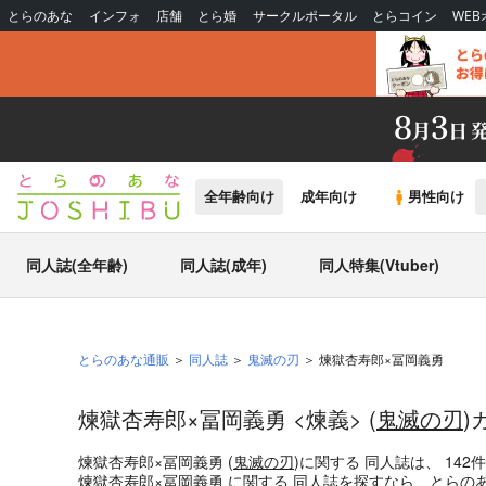
とらのあな
インフォ
店舗
とら婚
サークルポータル
とらコイン
WE
全年齢向け
成年向け
男性向け
同人誌(全年齢)
同人誌(成年)
同人特集(Vtuber)
とらのあな通販
同人誌
鬼滅の刃
煉獄杏寿郎×冨岡義勇
煉獄杏寿郎×冨岡義勇 <煉義> (
鬼滅の刃
)
煉獄杏寿郎×冨岡義勇 (
鬼滅の刃
)
に関する
同人誌
は、
142
煉獄杏寿郎×冨岡義勇
に関する
同人誌
を探すなら、とらの