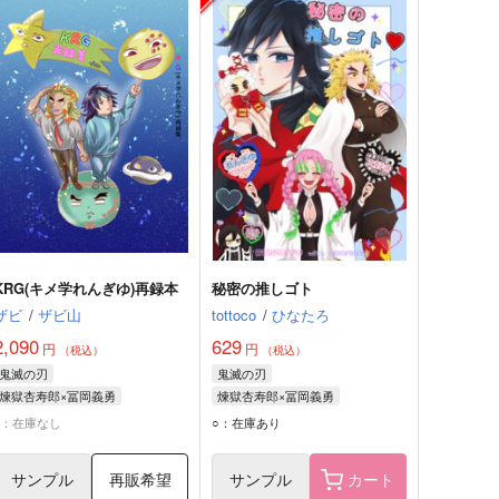
KRG(キメ学れんぎゆ)再録本
秘密の推しゴト
ザビ
/
ザビ山
tottoco
/
ひなたろ
2,090
629
円
円
（税込）
（税込）
鬼滅の刃
鬼滅の刃
煉獄杏寿郎×冨岡義勇
煉獄杏寿郎×冨岡義勇
煉獄杏寿郎
冨岡義勇
冨岡義勇
煉獄杏寿郎
×：在庫なし
○：在庫あり
サンプル
再販希望
サンプル
カート