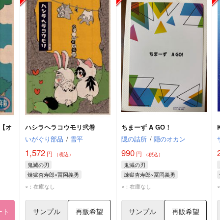
【オ
ハシラヘラコウモリ弐巻
ちまーず A GO！
いがぐり部品
/
雪平
隠の詰所
/
隠のオカン
1,572
990
円
円
（税込）
（税込）
鬼滅の刃
鬼滅の刃
煉獄杏寿郎×冨岡義勇
煉獄杏寿郎×冨岡義勇
煉獄杏寿郎
冨岡義勇
煉獄杏寿郎
冨岡義勇
×：在庫なし
×：在庫なし
ート
サンプル
再販希望
サンプル
再販希望