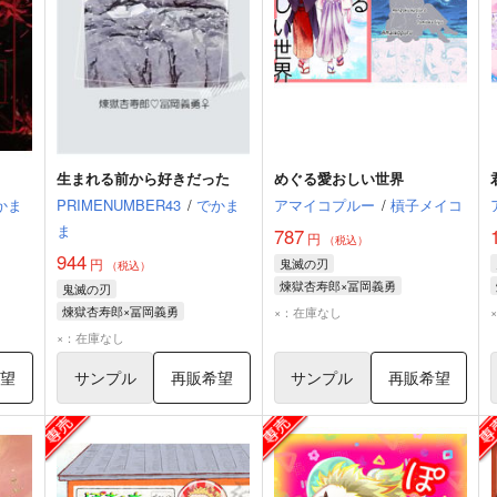
生まれる前から好きだった
めぐる愛おしい世界
かま
PRIMENUMBER43
/
でかま
アマイコプルー
/
槓子メイコ
ま
787
円
（税込）
944
円
鬼滅の刃
（税込）
煉獄杏寿郎×冨岡義勇
鬼滅の刃
煉獄杏寿郎
冨岡義勇
煉獄杏寿郎×冨岡義勇
×：在庫なし
煉獄杏寿郎
冨岡義勇
×：在庫なし
希望
サンプル
再販希望
サンプル
再販希望