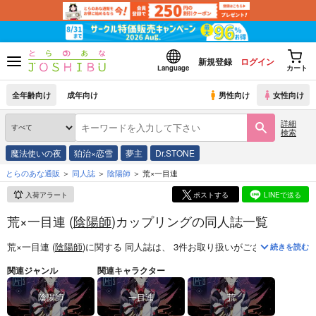
新規登録
ログイン
Language
カート
全年齢向け
成年向け
男性向け
女性向け
詳細
検索
魔法使いの夜
狛治×恋雪
夢主
Dr.STONE
とらのあな通販
同人誌
陰陽師
荒×一目連
入荷アラート
ポストする
LINEで送る
荒×一目連 (
陰陽師
)カップリングの同人誌一覧
荒×一目連 (
陰陽師
)
に関する
同人誌
は、
3
件お取り扱いがございます。
「
続きを読む
関連ジャンル
関連キャラクター
陰陽師
一目連
荒