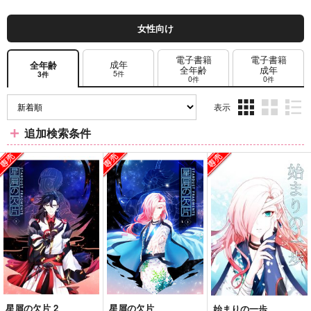
女性向け
電子書籍
電子書籍
成年
全年齢
全年齢
成年
5件
3件
0件
0件
表示
3カ
2カ
1カ
追加検索条件
ラ
ラ
ラ
ム
ム
ム
表
表
表
示
示
示
星屑の欠片 2
星屑の欠片
始まりの一歩