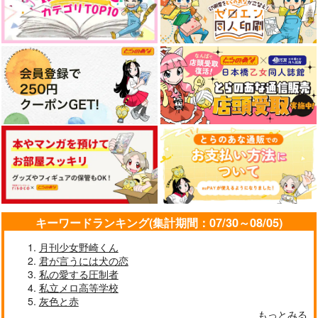
キーワードランキング(集計期間：07/30～08/05)
月刊少女野崎くん
君が言うには犬の恋
私の愛する圧制者
私立メロ高等学校
灰色と赤
もっとみる