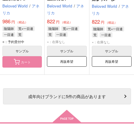
Beloved World
/
アネ
Beloved World
/
アネ
Beloved World
/
アネ
リカ
リカ
リカ
986
822
822
円
円
円
（税込）
（税込）
（税込）
陰陽師
荒×一目連
陰陽師
荒×一目連
陰陽師
荒×一目連
一目連
荒
荒
一目連
荒
一目連
○：予約受付中
×：在庫なし
×：在庫なし
サンプル
サンプル
サンプル
再販希望
再販希望
カート
成年
向けブランドに
5
件の商品があります