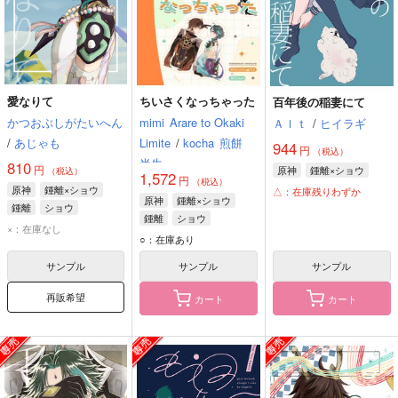
愛なりて
ちいさくなっちゃった
百年後の稲妻にて
かつおぶしがたいへん
mimi
Arare to Okaki
Ａｌｔ
/
ヒイラギ
/
あじゃも
Limite
/
kocha
煎餅
944
円
（税込）
半生
810
円
原神
鍾離×ショウ
（税込）
1,572
円
（税込）
原神
鍾離×ショウ
△：在庫残りわずか
原神
鍾離×ショウ
鍾離
ショウ
鍾離
ショウ
×：在庫なし
○：在庫あり
サンプル
サンプル
サンプル
再販希望
カート
カート