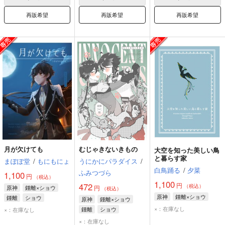
再販希望
再販希望
再販希望
月が欠けても
むじゃきないきもの
大空を知った美しい鳥
と暮らす家
まぽぽ堂
/
もにもにょ
うにかにパラダイス
/
白鳥踊る
/
夕菜
ふみつづら
1,100
円
（税込）
1,100
円
472
（税込）
原神
鍾離×ショウ
円
（税込）
原神
鍾離×ショウ
鍾離
ショウ
原神
鍾離×ショウ
×：在庫なし
鍾離
ショウ
×：在庫なし
×：在庫なし