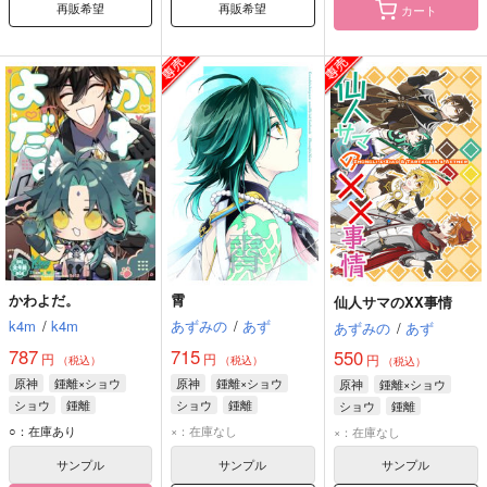
再販希望
再販希望
カート
かわよだ。
霄
仙人サマのXX事情
k4m
/
k4m
あずみの
/
あず
あずみの
/
あず
787
715
550
円
円
円
（税込）
（税込）
（税込）
原神
鍾離×ショウ
原神
鍾離×ショウ
原神
鍾離×ショウ
ショウ
鍾離
ショウ
鍾離
ショウ
鍾離
○：在庫あり
×：在庫なし
×：在庫なし
サンプル
サンプル
サンプル