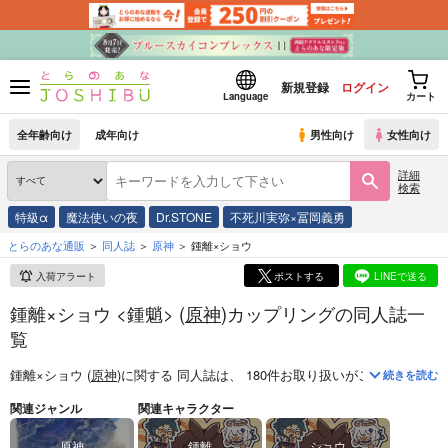
新規登録
ログイン
Language
カート
全年齢向け
成年向け
男性向け
女性向け
詳細
検索
特級α
魔法使いの夜
Dr.STONE
不死川実弥×冨岡義勇
とらのあな通販
同人誌
原神
鍾離×ショウ
入荷アラート
ポストする
LINEで送る
鍾離×ショウ <鍾魈> (
原神
)カップリングの同人誌一
覧
鍾離×ショウ (
原神
)
に関する
同人誌
は、
180
件お取り扱いがございます。
続きを読む
関連ジャンル
関連キャラクター
原神
鍾離
ショウ