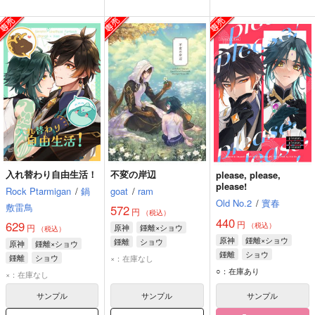
入れ替わり自由生活！
不変の岸辺
please, please,
please!
Rock Ptarmigan
/
鍋
goat
/
ram
Old No.2
/
實春
敷雷鳥
572
円
（税込）
440
円
629
（税込）
円
原神
鍾離×ショウ
（税込）
原神
鍾離×ショウ
鍾離
ショウ
原神
鍾離×ショウ
鍾離
ショウ
鍾離
ショウ
×：在庫なし
○：在庫あり
×：在庫なし
サンプル
サンプル
サンプル