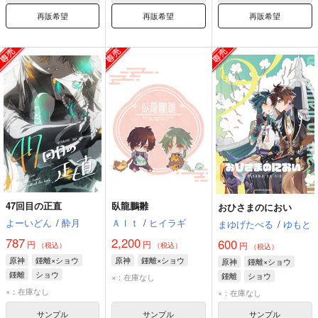
再販希望
再販希望
再販希望
47回目の正直
臥龍鵬雛
おひさまのにおい
よーいどん
/
酔月
Ａｌｔ
/
ヒイラギ
まゆげたべる
/
ゆもと
787
2,200
600
円
円
円
（税込）
（税込）
（税込）
原神
鍾離×ショウ
原神
鍾離×ショウ
原神
鍾離×ショウ
鍾離
ショウ
鍾離
ショウ
×：在庫なし
×：在庫なし
×：在庫なし
サンプル
サンプル
サンプル