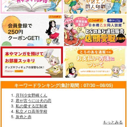
キーワードランキング(集計期間：07/30～08/05)
月刊少女野崎くん
君が言うには犬の恋
私の愛する圧制者
私立メロ高等学校
灰色と赤
もっとみる