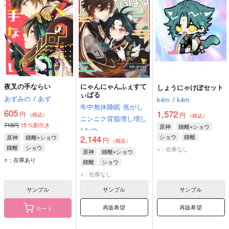
夜叉の手ならい
にゃんにゃんふぇすて
しょうにゃけぽセット
ぃばる
あずみの
/
あず
k4m
/
k4m
年中無休睡眠
焦がし
605
1,572
円
円
（税込）
（税込）
ニンニク背脂増し増し
715円
15
%割引き
原神
鍾離×ショウ
/
なの
ショウ
鍾離
原神
鍾離×ショウ
2,144
円
（税込）
鍾離
ショウ
×：在庫なし
原神
鍾離×ショウ
○：在庫あり
鍾離
ショウ
×：在庫なし
サンプル
サンプル
サンプル
再販希望
再販希望
カート