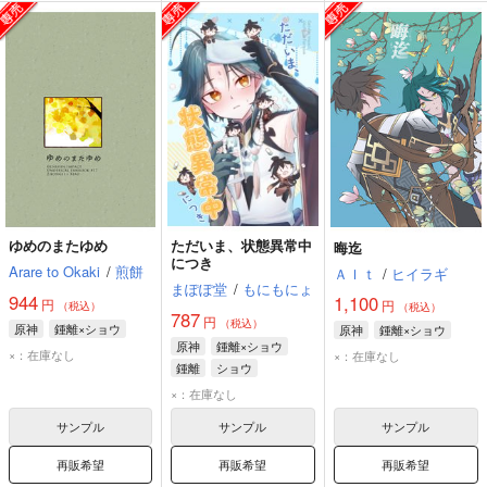
ゆめのまたゆめ
ただいま、状態異常中
晦迄
につき
Arare to Okaki
/
煎餅
Ａｌｔ
/
ヒイラギ
まぽぽ堂
/
もにもにょ
944
1,100
円
円
（税込）
（税込）
787
円
（税込）
原神
鍾離×ショウ
原神
鍾離×ショウ
原神
鍾離×ショウ
×：在庫なし
×：在庫なし
鍾離
ショウ
×：在庫なし
サンプル
サンプル
サンプル
再販希望
再販希望
再販希望