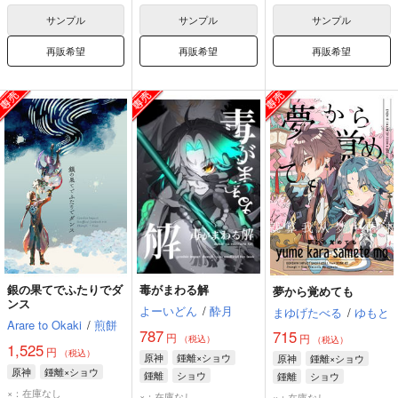
サンプル
サンプル
サンプル
再販希望
再販希望
再販希望
銀の果てでふたりでダ
毒がまわる解
夢から覚めても
ンス
よーいどん
/
酔月
まゆげたべる
/
ゆもと
Arare to Okaki
/
煎餅
787
715
円
円
（税込）
（税込）
1,525
円
（税込）
原神
鍾離×ショウ
原神
鍾離×ショウ
原神
鍾離×ショウ
鍾離
ショウ
鍾離
ショウ
×：在庫なし
×：在庫なし
×：在庫なし