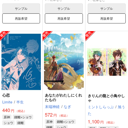
サンプル
サンプル
サンプル
再販希望
再販希望
再販希望
心恋
あなたがわたしにくれ
きりんの龍と小鳥やし
たもの
ゃ
Limite
/
半生
末端神経
/
なぎ
ミントしらっぷ
/
旭う
440
円
（税込）
た
572
円
（税込）
原神
鍾離×ショウ
1,100
原神
鍾離×ショウ
円
ショウ
鍾離
（税込）
鍾離
ショウ