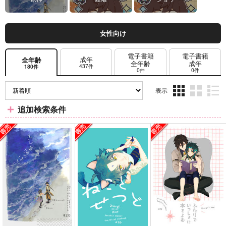
女性向け
電子書籍
電子書籍
成年
全年齢
全年齢
成年
437件
180件
0件
0件
表示
3カ
2カ
1カ
追加検索条件
ラ
ラ
ラ
ム
ム
ム
表
表
表
示
示
示