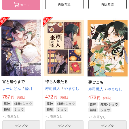
再販希望
再販希望
カート
宵と酔うまで
待ち人来たる
夢ごこち
よーいどん
/
酔月
寿司職人
/
やまなし
寿司職人
/
やまなし
787
472
472
円
円
円
（税込）
（税込）
（税込）
原神
鍾離×ショウ
原神
鍾離×ショウ
原神
鍾離×ショウ
鍾離
ショウ
鍾離
ショウ
鍾離
ショウ
×：在庫なし
×：在庫なし
×：在庫なし
サンプル
サンプル
サンプル