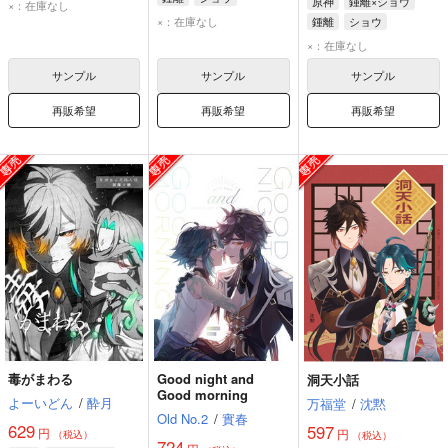
原神
鍾離×ショウ
×：在庫なし
×：在庫なし
鍾離
ショウ
×：在庫なし
サンプル
サンプル
サンプル
再販希望
再販希望
再販希望
毒がまわる
Good night and
洞天小話
Good morning
よーいどん
/
酔月
万福堂
/
沈黙
Old No.2
/
實春
629
597
円
円
（税込）
（税込）
724