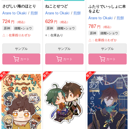
さびしい海のほとり
ねことせつど
ふたりでいっしょに本
をよむ
Arare to Okaki
/
煎餅
Arare to Okaki
/
煎餅
Arare to Okaki
/
煎餅
724
629
円
円
（税込）
（税込）
787
円
（税込）
原神
鍾離×ショウ
原神
鍾離×ショウ
原神
鍾離×ショウ
△：在庫残りわずか
○：在庫あり
△：在庫残りわずか
サンプル
サンプル
サンプル
カート
カート
カート