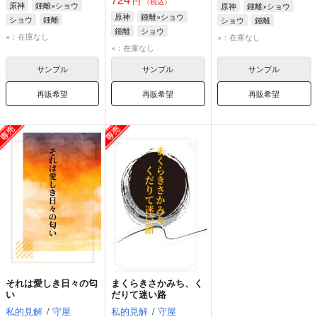
円
（税込）
原神
鍾離×ショウ
原神
鍾離×ショウ
原神
鍾離×ショウ
ショウ
鍾離
ショウ
鍾離
鍾離
ショウ
×：在庫なし
×：在庫なし
×：在庫なし
サンプル
サンプル
サンプル
再販希望
再販希望
再販希望
それは愛しき日々の匂
まくらきさかみち、く
い
だりて迷い路
私的見解
/
守屋
私的見解
/
守屋