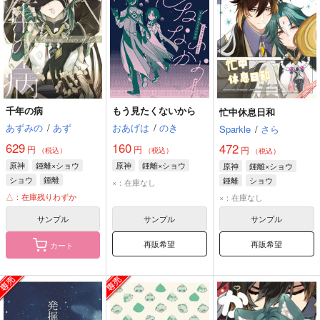
千年の病
もう見たくないから
忙中休息日和
あずみの
/
あず
おあげは
/
のき
Sparkle
/
さら
629
160
472
円
円
円
（税込）
（税込）
（税込）
原神
鍾離×ショウ
原神
鍾離×ショウ
原神
鍾離×ショウ
ショウ
鍾離
鍾離
ショウ
×：在庫なし
△：在庫残りわずか
×：在庫なし
サンプル
サンプル
サンプル
再販希望
再販希望
カート