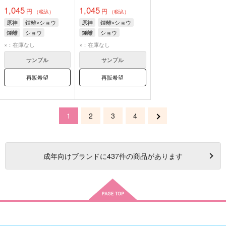
1,045
1,045
円
円
（税込）
（税込）
原神
鍾離×ショウ
原神
鍾離×ショウ
鍾離
ショウ
鍾離
ショウ
×：在庫なし
×：在庫なし
サンプル
サンプル
再販希望
再販希望
1
2
3
4
成年
向けブランドに
437
件の商品があります