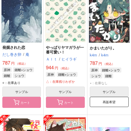
発掘された恋
やっぱりヤマガラが一
かまいたがり。
番可愛い！
だし巻き卵
/
庵
k4m
/
k4m
Ａｌｔ
/
ヒイラギ
787
787
円
円
（税込）
（税込）
944
円
（税込）
原神
鍾離×ショウ
原神
鍾離×ショウ
原神
鍾離×ショウ
鍾離
ショウ
ショウ
鍾離
△：在庫残りわずか
○：在庫あり
×：在庫なし
サンプル
サンプル
サンプル
再販希望
カート
カート