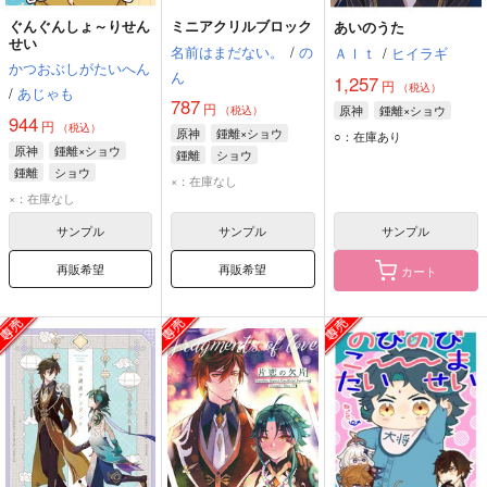
ぐんぐんしょ～りせん
ミニアクリルブロック
あいのうた
せい
名前はまだない。
/
の
Ａｌｔ
/
ヒイラギ
かつおぶしがたいへん
ん
1,257
円
（税込）
/
あじゃも
787
円
原神
鍾離×ショウ
（税込）
944
円
（税込）
原神
鍾離×ショウ
○：在庫あり
原神
鍾離×ショウ
鍾離
ショウ
鍾離
ショウ
×：在庫なし
×：在庫なし
サンプル
サンプル
サンプル
再販希望
再販希望
カート