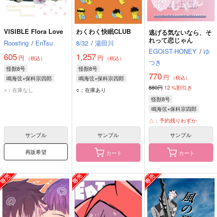
VISIBLE Flora Love
わくわく快眠CLUB
逃げる気ないなら、そ
れって恋じゃん
Roosting
/
EnTsu
8/32
/
湯田川
EGOIST-HONEY
/
ゆ
605
1,257
円
円
（税込）
（税込）
つき
怪獣8号
怪獣8号
770
円
鳴海弦×保科宗四郎
鳴海弦×保科宗四郎
（税込）
880円
12
%割引き
鳴海弦
保科宗四郎
鳴海弦
保科宗四郎
×：在庫なし
○：在庫あり
怪獣8号
鳴海弦×保科宗四郎
鳴海弦
保科宗四郎
△：予約残りわずか
サンプル
サンプル
サンプル
再販希望
カート
カート