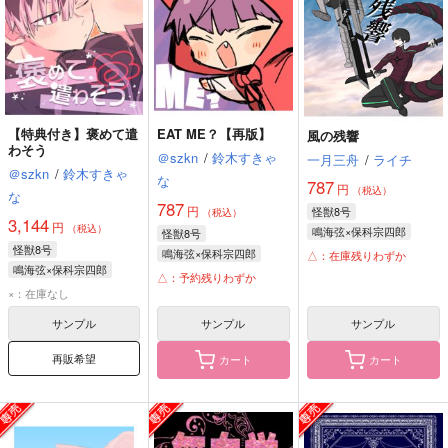
【特典付き】褒めて遣
EAT ME？【再版】
風の残響
わそう
＠szkn
/
鈴木すきゃ
一月三舟
/
ライチ
＠szkn
/
鈴木すきゃ
な
787
円
（税込）
な
787
円
怪獣8号
（税込）
3,144
円
（税込）
鳴海弦×保科宗四郎
怪獣8号
怪獣8号
鳴海弦
保科宗四郎
鳴海弦×保科宗四郎
△：在庫残りわずか
鳴海弦×保科宗四郎
鳴海弦
保科宗四郎
△：予約残りわずか
鳴海弦
保科宗四郎
×：在庫なし
サンプル
サンプル
サンプル
再販希望
カート
カート