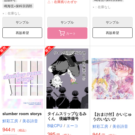
鳴海弦
保科宗四郎
△：在庫残りわずか
鳴海弦
保科宗四郎
鳴海弦×保科宗四郎
×：在庫なし
鳴海弦
保科宗四郎
×：在庫なし
サンプル
サンプル
サンプル
再販希望
再販希望
カート
slumber room storys
タイムスリップなるみ
【おまけ付】かいじゅ
くん 後編準備号
うのいないひ
鮮彩工房
/
美谷詩音
B級CPU
/
エーコ
鮮彩工房
/
美谷詩音
944
円
（税込）
385
944
円
円
（税込）