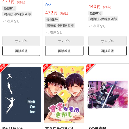
472
円
（税込）
かと
440
円
（税込）
怪獣8号
472
円
怪獣8号
（税込）
鳴海弦×保科宗四郎
鳴海弦×保科宗四郎
怪獣8号
鳴海弦
保科宗四郎
×：在庫なし
鳴海弦
保科宗四郎
鳴海弦×保科宗四郎
×：在庫なし
鳴海弦
保科宗四郎
×：在庫なし
サンプル
サンプル
サンプル
再販希望
再販希望
再販希望
Melt On Ice
すきなものさがし
Xの最適解