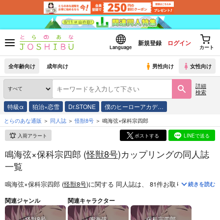
新規登録
ログイン
Language
カート
全年齢向け
成年向け
男性向け
女性向け
詳細
検索
特級α
狛治×恋雪
Dr.STONE
僕のヒーローアカデ…
とらのあな通販
同人誌
怪獣8号
鳴海弦×保科宗四郎
入荷アラート
ポストする
LINEで送る
鳴海弦×保科宗四郎 (
怪獣8号
)カップリングの同人誌
一覧
鳴海弦×保科宗四郎 (
怪獣8号
)
に関する
同人誌
は、
81
件お取り扱いがござ
続きを読む
関連ジャンル
関連キャラクター
怪獣8号
鳴海弦
保科宗四郎