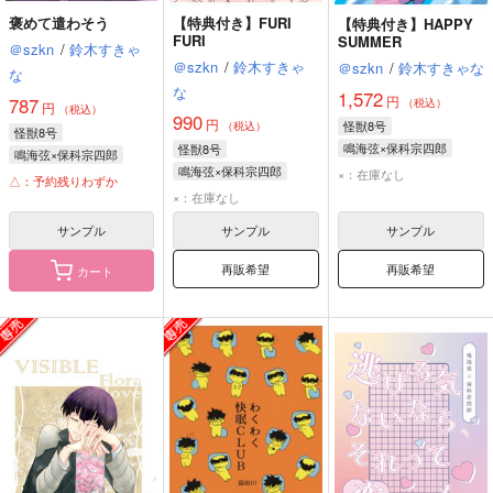
褒めて遣わそう
【特典付き】FURI
【特典付き】HAPPY
FURI
SUMMER
＠szkn
/
鈴木すきゃ
＠szkn
/
鈴木すきゃ
＠szkn
/
鈴木すきゃな
な
な
1,572
円
787
（税込）
円
（税込）
990
円
怪獣8号
（税込）
怪獣8号
鳴海弦×保科宗四郎
怪獣8号
鳴海弦×保科宗四郎
鳴海弦
保科宗四郎
鳴海弦×保科宗四郎
×：在庫なし
鳴海弦
保科宗四郎
△：予約残りわずか
鳴海弦
保科宗四郎
×：在庫なし
サンプル
サンプル
サンプル
再販希望
再販希望
カート