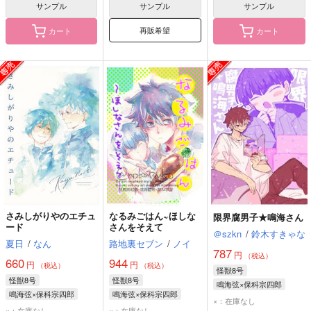
サンプル
サンプル
サンプル
再販希望
カート
カート
さみしがりやのエチュ
なるみごはん~ほしな
限界腐男子★鳴海さん
ード
さんをそえて
＠szkn
/
鈴木すきゃな
夏日
/
なん
路地裏セブン
/
ノイ
787
円
（税込）
660
944
円
円
（税込）
（税込）
怪獣8号
怪獣8号
怪獣8号
鳴海弦×保科宗四郎
鳴海弦×保科宗四郎
鳴海弦×保科宗四郎
鳴海弦
保科宗四郎
×：在庫なし
鳴海弦
保科宗四郎
鳴海弦
保科宗四郎
×：在庫なし
×：在庫なし