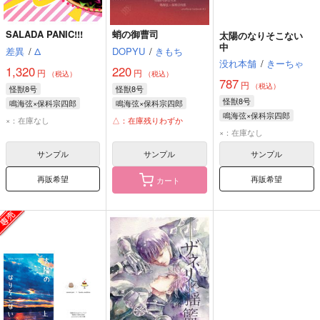
SALADA PANIC!!!
蛸の御曹司
太陽のなりそこない
中
差異
/
Δ
DOPYU
/
きもち
没れ本舗
/
きーちゃ
1,320
220
円
円
（税込）
（税込）
787
円
（税込）
怪獣8号
怪獣8号
怪獣8号
鳴海弦×保科宗四郎
鳴海弦×保科宗四郎
鳴海弦×保科宗四郎
鳴海弦
保科宗四郎
鳴海弦
保科宗四郎
×：在庫なし
△：在庫残りわずか
鳴海弦
保科宗四郎
×：在庫なし
サンプル
サンプル
サンプル
再販希望
再販希望
カート