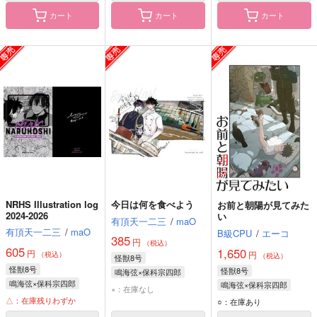
カート
カート
カート
NRHS Illustration log
今日は何を食べよう
お前と朝陽が見てみた
2024-2026
い
有頂天一二三
/
maO
有頂天一二三
/
maO
B級CPU
/
エーコ
385
円
（税込）
605
1,650
円
円
（税込）
（税込）
怪獣8号
怪獣8号
怪獣8号
鳴海弦×保科宗四郎
鳴海弦×保科宗四郎
鳴海弦×保科宗四郎
保科宗四郎
鳴海弦
×：在庫なし
保科宗四郎
鳴海弦
鳴海弦
保科宗四郎
△：在庫残りわずか
○：在庫あり