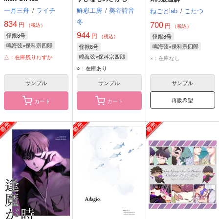
一月三舟
/
ライチ
鮮彩工房
/
美谷詩音
ねごとlab
/
こたつ
冬
834
700
円
円
（税込）
（税込）
944
怪獣8号
円
怪獣8号
（税込）
鳴海弦×保科宗四郎
鳴海弦×保科宗四郎
怪獣8号
鳴海弦
保科宗四郎
鳴海弦
保科宗四郎
鳴海弦×保科宗四郎
△：在庫残りわずか
×：在庫なし
鳴海弦
保科宗四郎
○：在庫あり
サンプル
サンプル
サンプル
再販希望
カート
カート