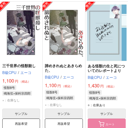
三千世界の怪獣殺し
諦めきれぬとあきらめ
ある怪獣の生と死につ
た、
いてのレポートより
B級CPU
/
エーコ
B級CPU
/
エーコ
B級CPU
/
エーコ
1,100
円
（税込）
1,100
1,430
円
円
（税込）
（税込）
怪獣8号
怪獣8号
怪獣8号
鳴海弦×保科宗四郎
鳴海弦×保科宗四郎
鳴海弦×保科宗四郎
鳴海弦
保科宗四郎
×：在庫なし
鳴海弦
保科宗四郎
鳴海弦
保科宗四郎
×：在庫なし
○：在庫あり
サンプル
サンプル
サンプル
再販希望
再販希望
カート