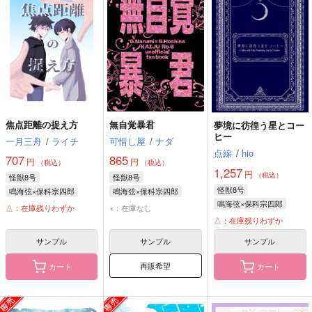
焦点距離の捉え方
無自覚暴君
夢境に彷徨う星とコー
ヒー
一月三舟
/
ライチ
可惜し屋
/
ナダ
点線
/
hio
707
865
円
円
（税込）
（税込）
1,257
円
（税込）
怪獣8号
怪獣8号
怪獣8号
鳴海弦×保科宗四郎
鳴海弦×保科宗四郎
鳴海弦×保科宗四郎
鳴海弦
保科宗四郎
鳴海弦
保科宗四郎
△：在庫残りわずか
×：在庫なし
鳴海弦
保科宗四郎
△：在庫残りわずか
サンプル
サンプル
サンプル
再販希望
カート
カート