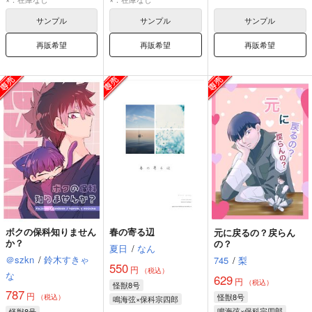
サンプル
サンプル
サンプル
再販希望
再販希望
再販希望
ボクの保科知りません
春の寄る辺
元に戻るの？戻らん
か？
の？
夏日
/
なん
＠szkn
/
鈴木すきゃ
745
/
梨
550
円
（税込）
な
629
円
（税込）
怪獣8号
787
円
怪獣8号
（税込）
鳴海弦×保科宗四郎
鳴海弦×保科宗四郎
怪獣8号