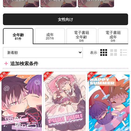
女性向け
電子書籍
電子書籍
成年
全年齢
全年齢
成年
207件
81件
0件
0件
表示
3カ
2カ
1カ
追加検索条件
ラ
ラ
ラ
ム
ム
ム
表
表
表
示
示
示