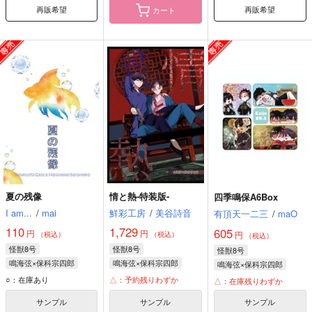
再販希望
再販希望
カート
夏の残像
情と熱-特装版-
四季鳴保A6Box
I am...
/
mai
鮮彩工房
/
美谷詩音
有頂天一二三
/
maO
110
1,729
605
円
円
円
（税込）
（税込）
（税込）
怪獣8号
怪獣8号
怪獣8号
鳴海弦×保科宗四郎
鳴海弦×保科宗四郎
鳴海弦×保科宗四郎
鳴海弦
保科宗四郎
鳴海弦
保科宗四郎
保科宗四郎
鳴海弦
○：在庫あり
△：予約残りわずか
△：在庫残りわずか
サンプル
サンプル
サンプル