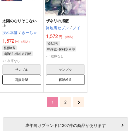
太陽のなりそこない
ザネリの揺籃
上
路地裏セブン
/
ノイ
没れ本舗
/
きーちゃ
1,572
円
（税込）
1,572
円
（税込）
怪獣8号
怪獣8号
鳴海弦×保科宗四郎
鳴海弦×保科宗四郎
鳴海弦
保科宗四郎
×：在庫なし
鳴海弦
保科宗四郎
×：在庫なし
サンプル
サンプル
再販希望
再販希望
1
2
成年
向けブランドに
207
件の商品があります