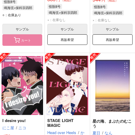
（税込）
怪獣8号
怪獣8号
怪獣8号
鳴海弦×保科宗四郎
鳴海弦×保科宗四郎
鳴海弦×保科宗四郎
鳴海弦
保科宗四郎
○：在庫あり
鳴海弦
保科宗四郎
鳴海弦
保科宗四郎
×：在庫なし
×：在庫なし
サンプル
サンプル
サンプル
再販希望
再販希望
カート
I desire you!
STAGE LIGHT
星の海、まぶたのむこ
MAGIC
う
にこ屋
/
ニコ
Head over Heels
/
か
夏日
/
なん