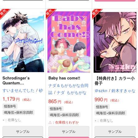
Schrodinger’s
Baby has come!!
【特典付き】カラー小
Quantum
冊子
ナダ＆もがもがな合同
Entanglement
すいませんでした
/
砂
＠szkn
/
鈴木すきゃな
誌
/
ナダ
もがもがな
1,179
990
円
円
865
（税込）
（税込）
円
（税込）
怪獣8号
怪獣8号
怪獣8号
鳴海弦×保科宗四郎
鳴海弦×保科宗四郎
鳴海弦×保科宗四郎
鳴海弦
保科宗四郎
鳴海弦
保科宗四郎
×：在庫なし
×：在庫なし
鳴海弦
保科宗四郎
△：在庫残りわずか
サンプル
サンプル
サンプル