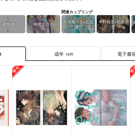
関連カップリング
白石蔵ノ介×忍足
幸村精市×切原赤
財前光
柳生比呂士
謙也
也
成年
電子書
16件
件