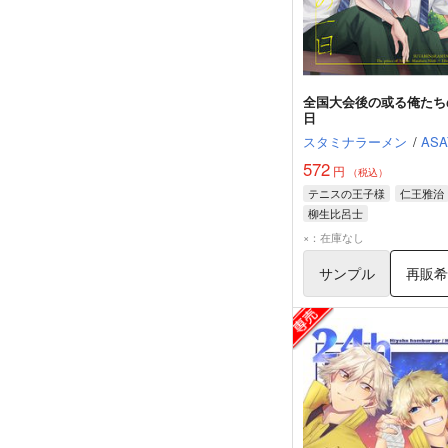
全国大会後の或る俺たち
日
スタミナラーメン
/
ASA
572
円
（税込）
テニスの王子様
仁王雅治
柳生比呂士
×：在庫なし
サンプル
再販