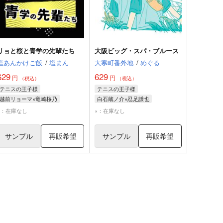
リョと桜と青学の先輩たち
大阪ビッグ・スパ・ブルース
塩あんかけご飯
/
塩まん
大寒町番外地
/
めぐる
629
629
円
円
（税込）
（税込）
テニスの王子様
テニスの王子様
越前リョーマ×竜崎桜乃
白石蔵ノ介×忍足謙也
越前リョーマ
竜崎桜乃
白石蔵ノ介
忍足謙也
×：在庫なし
×：在庫なし
サンプル
再販希望
サンプル
再販希望