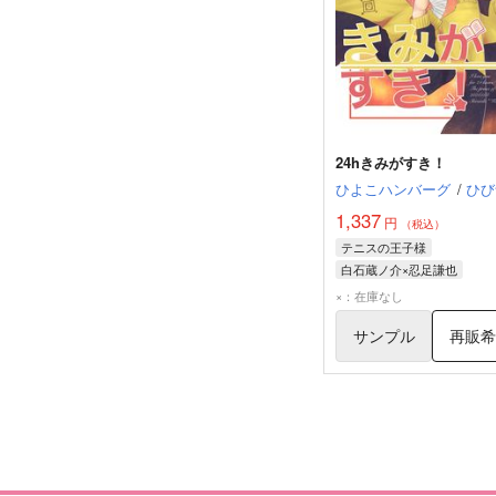
24hきみがすき！
ひよこハンバーグ
/
ひび
1,337
円
（税込）
テニスの王子様
白石蔵ノ介×忍足謙也
忍足謙也
白石蔵ノ介
×：在庫なし
サンプル
再販