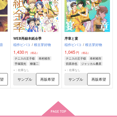
WEB再録本紙全季
序章と宴
音
稲作ピパコ
/
根古芽好物
稲作ピパコ
/
根古芽好物
1,430
1,045
円
円
（税込）
（税込）
テニスの王子様
幸村精市
テニスの王子様
幸村精市
手塚国光
柳蓮二
切原赤也
ジャッカル桑原
×：在庫なし
×：在庫なし
希望
サンプル
再販希望
サンプル
再販希望