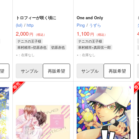
トロフィーが咲く頃に
One and Only
(lol)
/
http
Ping
/
うずら
2,000
1,100
円
円
（税込）
（税込）
テニスの王子様
テニスの王子様
幸村精市×切原赤也
切原赤也
幸村精市×真田弦一郎
幸村精市
幸村精市
真田弦一郎
×：在庫なし
×：在庫なし
希望
サンプル
再販希望
サンプル
再販希望