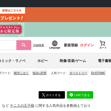
新規登録
ログイン
詳細
検索
Language
カート
コミック・ラノベ
ホビー
映像/音楽/ゲーム
電子書
昇ワード:
桜河こはく
狛治×恋雪
人気ワード:
タペストリー
Dr.STONE
ポストする
LINEで送る
」
など
テニスの王子様
に関する人気作品を多数揃えており