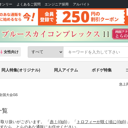
Bオンリー
よくあるご質問
エンジニア採用
アルバイト
女性向け
同人特集(オリジナル)
同人アイテム
ボドゲ特集
急上
9回全国大会GS
一覧
お取り扱いがございます。
「
赤！
(
(lol)
)」
「
トロフィーが咲く頃に
(
(lol)
)
すなら、とらのあな通販にお任せください。