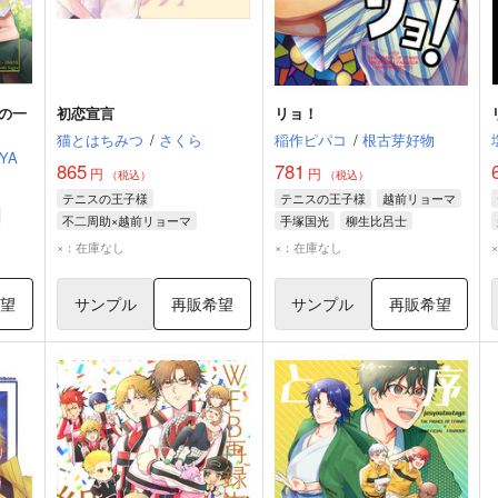
の一
初恋宣言
リョ！
猫とはちみつ
/
さくら
稲作ピパコ
/
根古芽好物
YA
865
781
円
円
（税込）
（税込）
テニスの王子様
テニスの王子様
越前リョーマ
不二周助×越前リョーマ
手塚国光
柳生比呂士
×：在庫なし
×：在庫なし
希望
サンプル
再販希望
サンプル
再販希望