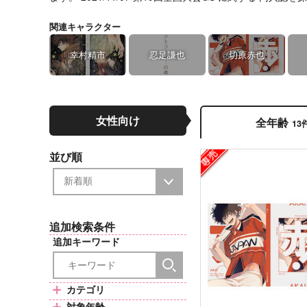
関連キャラクター
幸村精市
忍足謙也
切原赤也
女性向け
全年齢
13
並び順
追加検索条件
追加キーワード
カテゴリ
対象年齢