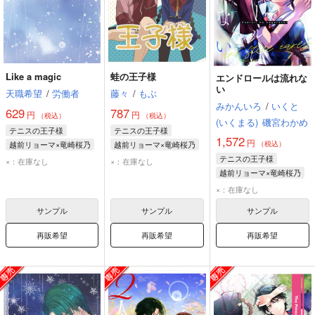
Like a magic
蛙の王子様
エンドロールは流れな
い
天職希望
/
労働者
藤々
/
もぶ
みかんいろ
/
いくと
629
787
円
円
（税込）
（税込）
(いくまる)
磯宮わかめ
テニスの王子様
テニスの王子様
1,572
円
越前リョーマ×竜崎桜乃
越前リョーマ×竜崎桜乃
（税込）
越前リョーマ
竜崎桜乃
テニスの王子様
×：在庫なし
×：在庫なし
竜崎桜乃
越前リョーマ
越前リョーマ×竜崎桜乃
越前リョーマ
×：在庫なし
竜崎桜乃
サンプル
サンプル
サンプル
再販希望
再販希望
再販希望