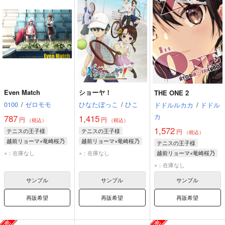
Even Match
ショーヤ！
THE ONE 2
0100
/
ゼロモモ
ひなたぼっこ
/
ひこ
ドドルルカカ
/
ドドル
カ
787
1,415
円
円
（税込）
（税込）
1,572
テニスの王子様
テニスの王子様
円
（税込）
越前リョーマ×竜崎桜乃
越前リョーマ×竜崎桜乃
テニスの王子様
越前リョーマ
越前リョーマ
×：在庫なし
×：在庫なし
越前リョーマ×竜崎桜乃
竜崎桜乃
竜崎桜乃
越前リョーマ
×：在庫なし
竜崎桜乃
サンプル
サンプル
サンプル
再販希望
再販希望
再販希望