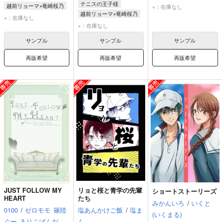
テニスの王子様
竜崎桜乃
越前リョーマ×竜崎桜乃
×：在庫なし
越前リョーマ×竜崎桜乃
越前リョーマ
越前リョーマ
×：在庫なし
越前リョーマ
×：在庫なし
竜崎桜乃
竜崎桜乃
サンプル
サンプル
サンプル
再販希望
再販希望
再販希望
JUST FOLLOW MY
リョと桜と青学の先輩
ショートストーリーズ
HEART
たち
みかんいろ
/
いくと
0100
/
ゼロモモ
篠陸
塩あんかけご飯
/
塩ま
(いくまる)
ぐー
るりこぱんだ
ん