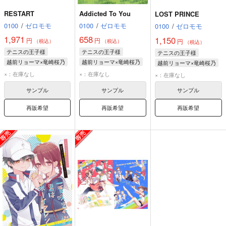
RESTART
Addicted To You
LOST PRINCE
0100
/
ゼロモモ
0100
/
ゼロモモ
0100
/
ゼロモモ
1,971
658
1,150
円
円
円
（税込）
（税込）
（税込）
テニスの王子様
テニスの王子様
テニスの王子様
越前リョーマ×竜崎桜乃
越前リョーマ×竜崎桜乃
越前リョーマ×竜崎桜乃
越前リョーマ
越前リョーマ
越前リョーマ
×：在庫なし
×：在庫なし
×：在庫なし
竜崎桜乃
竜崎桜乃
竜崎桜乃
サンプル
サンプル
サンプル
再販希望
再販希望
再販希望