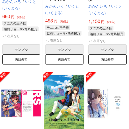
みかんいろ
/
いくと
みかんいろ
/
いくと
みかんいろ
/
いくと
(いくまる)
(いくまる)
(いくまる)
660
円
（税込）
493
1,150
円
円
（税込）
（税込）
テニスの王子様
テニスの王子様
テニスの王子様
越前リョーマ×竜崎桜乃
越前リョーマ×竜崎桜乃
越前リョーマ×竜崎桜乃
越前リョーマ
×：在庫なし
越前リョーマ
越前リョーマ
×：在庫なし
竜崎桜乃
×：在庫なし
竜崎桜乃
竜崎桜乃
サンプル
サンプル
サンプル
再販希望
再販希望
再販希望