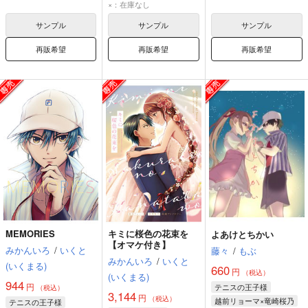
越前リョーマ
×：在庫なし
竜崎桜乃
サンプル
サンプル
サンプル
再販希望
再販希望
再販希望
MEMORIES
キミに桜色の花束を
よあけとちかい
【オマケ付き】
みかんいろ
/
いくと
藤々
/
もぶ
みかんいろ
/
いくと
(いくまる)
660
円
（税込）
(いくまる)
944
円
テニスの王子様
（税込）
3,144
円
（税込）
越前リョーマ×竜崎桜乃
テニスの王子様