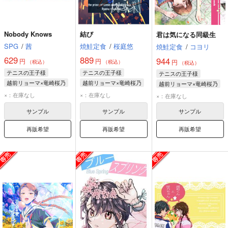
Nobody Knows
結び
君は気になる同級生
SPG
/
茜
焼鮭定食
/
桜庭悠
焼鮭定食
/
コヨリ
629
889
944
円
円
円
（税込）
（税込）
（税込）
テニスの王子様
テニスの王子様
テニスの王子様
越前リョーマ×竜崎桜乃
越前リョーマ×竜崎桜乃
越前リョーマ×竜崎桜乃
越前リョーマ
越前リョーマ
越前リョーマ
×：在庫なし
×：在庫なし
×：在庫なし
竜崎桜乃
竜崎桜乃
竜崎桜乃
サンプル
サンプル
サンプル
再販希望
再販希望
再販希望