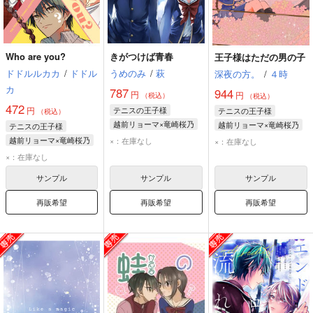
Who are you?
きがつけば青春
王子様はただの男の子
ドドルルカカ
/
ドドル
うめのみ
/
萩
深夜の方。
/
４時
カ
787
944
円
円
（税込）
（税込）
472
円
テニスの王子様
テニスの王子様
（税込）
越前リョーマ×竜崎桜乃
越前リョーマ×竜崎桜乃
テニスの王子様
越前リョーマ
越前リョーマ×竜崎桜乃
×：在庫なし
×：在庫なし
竜崎桜乃
越前リョーマ
×：在庫なし
竜崎桜乃
サンプル
サンプル
サンプル
再販希望
再販希望
再販希望