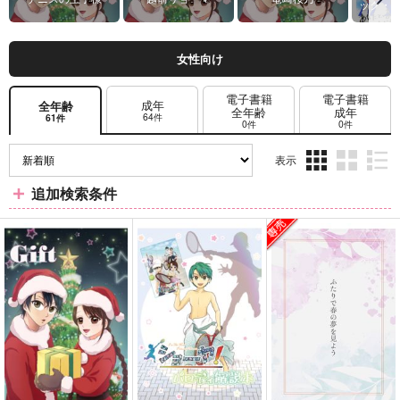
ック・
女性向け
電子書籍
電子書籍
成年
全年齢
全年齢
成年
64件
61件
0件
0件
表示
3カ
2カ
1カ
追加検索条件
ラ
ラ
ラ
ム
ム
ム
表
表
表
示
示
示