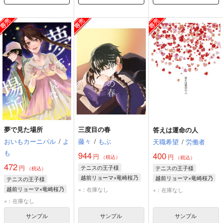
夢で見た場所
三度目の春
答えは運命の人
おいもカーニバル
/
よ
藤々
/
もぶ
天職希望
/
労働者
も
944
400
円
円
（税込）
（税込）
472
円
テニスの王子様
テニスの王子様
（税込）
越前リョーマ×竜崎桜乃
越前リョーマ×竜崎桜乃
テニスの王子様
越前リョーマ
越前リョーマ
越前リョーマ×竜崎桜乃
×：在庫なし
×：在庫なし
竜崎桜乃
竜崎桜乃
越前リョーマ
×：在庫なし
竜崎桜乃
サンプル
サンプル
サンプル