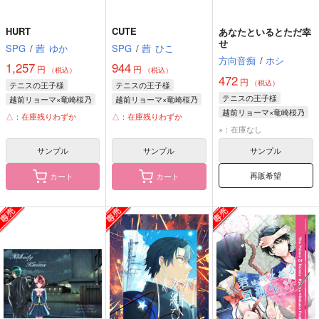
HURT
CUTE
あなたといるとただ幸
せ
SPG
/
茜
ゆか
SPG
/
茜
ひこ
方向音痴
/
ホシ
1,257
944
円
円
（税込）
（税込）
472
円
（税込）
テニスの王子様
テニスの王子様
テニスの王子様
越前リョーマ×竜崎桜乃
越前リョーマ×竜崎桜乃
越前リョーマ×竜崎桜乃
越前リョーマ
越前リョーマ
△：在庫残りわずか
△：在庫残りわずか
越前リョーマ
竜崎桜乃
竜崎桜乃
×：在庫なし
竜崎桜乃
サンプル
サンプル
サンプル
プランス・ルドヴィック・シャルダール
再販希望
カート
カート