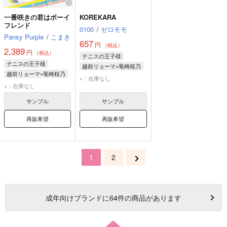
一番咲きの君はボーイ
KOREKARA
フレンド
0100
/
ゼロモモ
Pansy Purple
/
こまき
657
円
（税込）
2,389
円
（税込）
テニスの王子様
テニスの王子様
越前リョーマ×竜崎桜乃
越前リョーマ×竜崎桜乃
越前リョーマ
×：在庫なし
越前リョーマ
×：在庫なし
竜崎桜乃
竜崎桜乃
サンプル
サンプル
再販希望
再販希望
1
2
成年
向けブランドに
64
件の商品があります