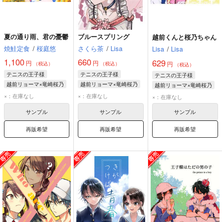
夏の通り雨、君の憂鬱
ブルースプリング
越前くんと桜乃ちゃん
焼鮭定食
/
桜庭悠
さくら茶
/
Lisa
Lisa
/
Lisa
1,100
660
629
円
円
円
（税込）
（税込）
（税込）
テニスの王子様
テニスの王子様
テニスの王子様
越前リョーマ×竜崎桜乃
越前リョーマ×竜崎桜乃
越前リョーマ×竜崎桜乃
越前リョーマ
越前リョーマ
越前リョーマ
×：在庫なし
×：在庫なし
×：在庫なし
竜崎桜乃
竜崎桜乃
竜崎桜乃
サンプル
サンプル
サンプル
プランス・ルドヴィック・シャルダール
再販希望
再販希望
再販希望