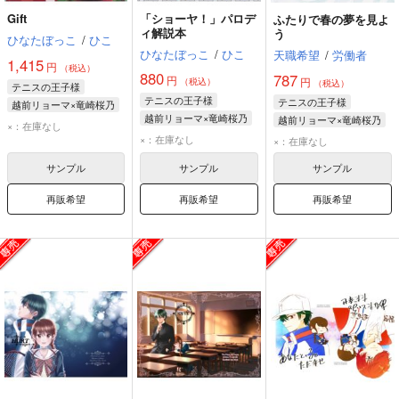
Gift
「ショーヤ！」パロデ
ふたりで春の夢を見よ
ィ解説本
う
ひなたぼっこ
/
ひこ
ひなたぼっこ
/
ひこ
天職希望
/
労働者
1,415
円
（税込）
880
787
円
円
（税込）
（税込）
テニスの王子様
テニスの王子様
テニスの王子様
越前リョーマ×竜崎桜乃
越前リョーマ×竜崎桜乃
越前リョーマ×竜崎桜乃
越前リョーマ
×：在庫なし
越前リョーマ
越前リョーマ
×：在庫なし
竜崎桜乃
×：在庫なし
竜崎桜乃
竜崎桜乃
サンプル
サンプル
サンプル
再販希望
再販希望
再販希望