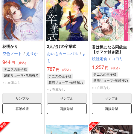
花明かり
2人だけの卒業式
君は気になる同級生
【オマケ付き版】
空色ノート
/
えりか
おいもカーニバル
/
よ
焼鮭定食
/
コヨリ
も
944
円
（税込）
1,257
円
787
（税込）
テニスの王子様
円
（税込）
テニスの王子様
越前リョーマ×竜崎桜乃
テニスの王子様
越前リョーマ×竜崎桜乃
越前リョーマ
越前リョーマ×竜崎桜乃
×：在庫なし
越前リョーマ
竜崎桜乃
×：在庫なし
越前リョーマ
×：在庫なし
竜崎桜乃
竜崎桜乃
サンプル
サンプル
サンプル
再販希望
再販希望
再販希望