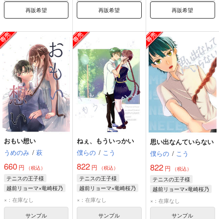
再販希望
再販希望
再販希望
おもい想い
ねぇ、もういっかい
思い出なんていらない
うめのみ
/
萩
僕らの
/
こう
僕らの
/
こう
660
822
822
円
円
円
（税込）
（税込）
（税込）
テニスの王子様
テニスの王子様
テニスの王子様
越前リョーマ×竜崎桜乃
越前リョーマ×竜崎桜乃
越前リョーマ×竜崎桜乃
越前リョーマ
越前リョーマ
×：在庫なし
×：在庫なし
×：在庫なし
竜崎桜乃
竜崎桜乃
サンプル
サンプル
サンプル