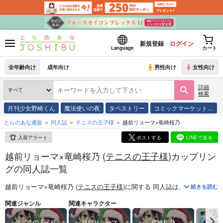
新規登録
ログイン
Language
カート
全年齢向け
成年向け
男性向け
女性向け
詳細
検索
月刊少女野崎くん
魔法使いの夜
タペストリー
コミックマーケット…
とらのあな通販
同人誌
テニスの王子様
越前リョーマ×竜崎桜乃
入荷アラート
ポストする
LINEで送る
越前リョーマ×竜崎桜乃 (
テニスの王子様
)カップリン
グの同人誌一覧
越前リョーマ×竜崎桜乃 (
テニスの王子様
)
に関する
同人誌
は、
61
件お取り
続きを読む
関連ジャンル
関連キャラクター
プラン
テニスの王子様
越前リョーマ
竜崎桜乃