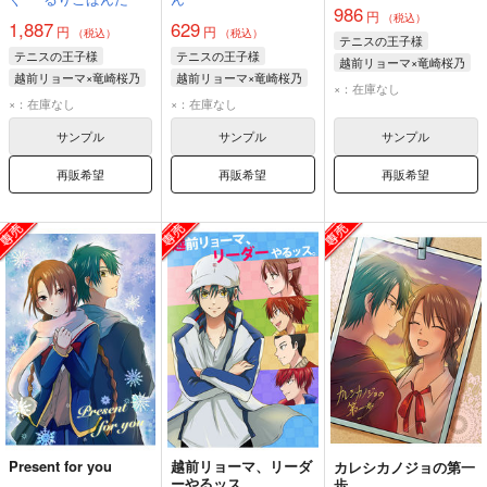
986
円
（税込）
1,887
629
円
円
（税込）
（税込）
テニスの王子様
テニスの王子様
テニスの王子様
越前リョーマ×竜崎桜乃
越前リョーマ×竜崎桜乃
越前リョーマ×竜崎桜乃
越前リョーマ
×：在庫なし
越前リョーマ
越前リョーマ
×：在庫なし
×：在庫なし
竜崎桜乃
竜崎桜乃
竜崎桜乃
サンプル
サンプル
サンプル
再販希望
再販希望
再販希望
Present for you
越前リョーマ、リーダ
カレシカノジョの第一
ーやるッス。
歩