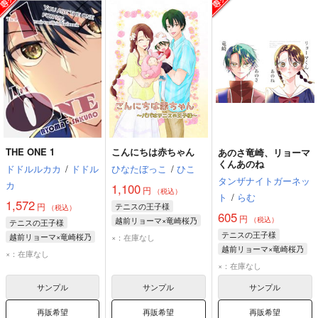
THE ONE 1
こんにちは赤ちゃん
あのさ竜崎、リョーマ
くんあのね
ドドルルカカ
/
ドドル
ひなたぼっこ
/
ひこ
タンザナイトガーネッ
カ
1,100
円
（税込）
ト
/
らむ
1,572
円
テニスの王子様
（税込）
605
円
越前リョーマ×竜崎桜乃
（税込）
テニスの王子様
越前リョーマ
テニスの王子様
越前リョーマ×竜崎桜乃
×：在庫なし
竜崎桜乃
越前リョーマ×竜崎桜乃
越前リョーマ
×：在庫なし
越前リョーマ
竜崎桜乃
×：在庫なし
竜崎桜乃
サンプル
サンプル
サンプル
再販希望
再販希望
再販希望