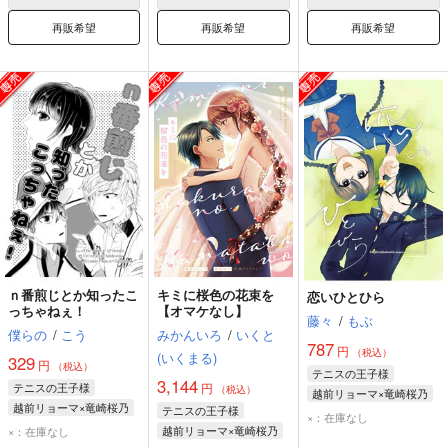
再販希望
再販希望
再販希望
ｎ番煎じとか知ったこ
キミに桜色の花束を
恋いひとひら
っちゃねぇ！
【オマケなし】
藤々
/
もぶ
僕らの
/
こう
みかんいろ
/
いくと
787
円
（税込）
(いくまる)
329
円
（税込）
テニスの王子様
3,144
テニスの王子様
円
（税込）
越前リョーマ×竜崎桜乃
越前リョーマ×竜崎桜乃
テニスの王子様
竜崎桜乃
×：在庫なし
越前リョーマ
越前リョーマ×竜崎桜乃
×：在庫なし
越前リョーマ
竜崎桜乃