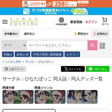
新規登録
ログイン
Language
カート
全年齢向け
成年向け
男性向け
女性向け
詳細
検索
特級α
灰色と赤
不死川実弥×冨岡義勇
カラスバ
とらのあな通販
同人誌
ひなたぼっこ
入荷アラート
ポストする
LINEで送る
サークル：ひなたぼっこ 同人誌・同人グッズ一覧
関連作家
関連ジャンル
ひこ
テニスの王子様
鬼滅の刃