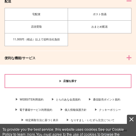
配送
宅配便
ポスト投函
店頭受取
おまとめ配送
11,000円（税込）以上で送料当社負担
便利な機能/サービス
店舗を探す
WEBSITE利用規約
とらのあな会員規約
通信販売ポイント規約
電子書籍サービス利用規約
個人情報保護方針
クッキーポリシー
特定商取引法に基づく表示
なりすまし・いたずら注文について
To provide you the best service, this website uses cookies.See our Cookie
For Overseas customer, now you can ship your purchases by using purchases agent
Policy to learn more.You must agree to the use of cookies to browse the
services “AOCS”! Click {more…} for more information …
more