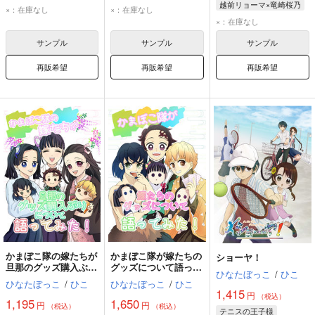
越前リョーマ×竜崎桜乃
越前リョーマ
嘴平伊之助
×：在庫なし
×：在庫なし
越前リョーマ
竜崎桜乃
神崎アオイ
×：在庫なし
竜崎桜乃
サンプル
サンプル
サンプル
再販希望
再販希望
再販希望
かまぼこ隊の嫁たちが
かまぼこ隊が嫁たちの
ショーヤ！
旦那のグッズ購入ぶり
グッズについて語って
ひなたぼっこ
/
ひこ
について語ってみた！
みた！
ひなたぼっこ
/
ひこ
ひなたぼっこ
/
ひこ
1,415
円
（税込）
1,195
1,650
円
円
（税込）
（税込）
テニスの王子様