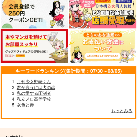
キーワードランキング(集計期間：07/30～08/05)
月刊少女野崎くん
君が言うには犬の恋
私の愛する圧制者
私立メロ高等学校
灰色と赤
もっとみる