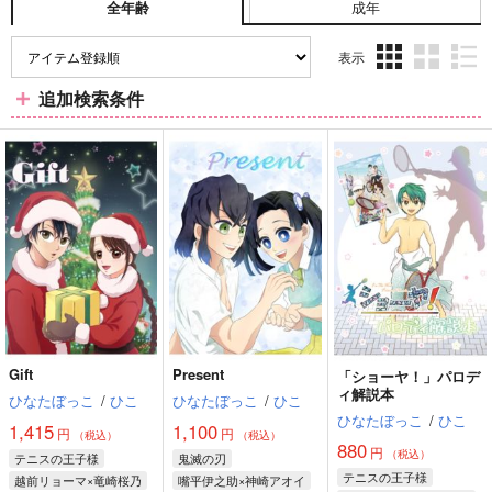
成年
全年齢
表示
3カ
2カ
1カ
追加検索条件
ラ
ラ
ラ
ム
ム
ム
表
表
表
示
示
示
Gift
Present
「ショーヤ！」パロデ
ィ解説本
ひなたぼっこ
/
ひこ
ひなたぼっこ
/
ひこ
ひなたぼっこ
/
ひこ
1,415
1,100
円
円
（税込）
（税込）
880
円
（税込）
テニスの王子様
鬼滅の刃
テニスの王子様
越前リョーマ×竜崎桜乃
嘴平伊之助×神崎アオイ