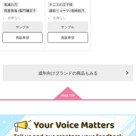
鬼滅の刃
テニスの王子様
我妻善逸×竈門禰豆子
越前リョーマ×竜崎桜乃
我妻善逸
竈門禰豆子
越前リョーマ
×：在庫なし
×：在庫なし
竜崎桜乃
サンプル
サンプル
再販希望
再販希望
成年
向けブランドの商品もみる