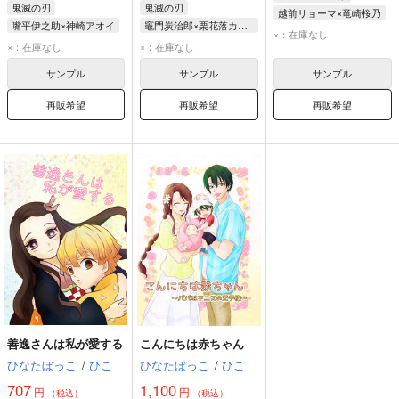
鬼滅の刃
鬼滅の刃
越前リョーマ×竜崎桜乃
嘴平伊之助×神崎アオイ
竈門炭治郎×栗花落カナヲ
越前リョーマ
×：在庫なし
竈門禰豆子
竈門炭治郎
我妻善逸
×：在庫なし
×：在庫なし
竜崎桜乃
栗花落カナヲ
嘴平伊之助
サンプル
サンプル
サンプル
神崎アオイ
再販希望
再販希望
再販希望
善逸さんは私が愛する
こんにちは赤ちゃん
ひなたぼっこ
/
ひこ
ひなたぼっこ
/
ひこ
707
1,100
円
円
（税込）
（税込）