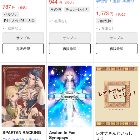
学習舎
/
玉鯖
黒碕り
944
円
（税込）
787
円
んご
（税込）
その他
チェカ×レオナ
1,573
円
ペルソナ
（税込）
P4主人公×P3主人公
×：在庫なし
刀剣乱舞
P5主人公
P3主人公
×：在庫なし
×：在庫なし
P4主人公
サンプル
サンプル
サンプル
再販希望
再販希望
再販希望
SPARTAN RACKING
Avalon le Fae
レオナさんといっし
Synopsys
ょ！
F&C with W
/
生はむ