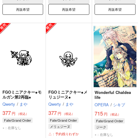
再販希望
再販希望
再販希望
FGOミニアクキー●モ
FGOミニアクキー●メ
Wonderful Chaldea
ルガン第2再臨●
リュジーヌ●
life
Qwerty
/
まや
Qwerty
/
まや
OPERA
/
シキブ
377
377
715
円
円
円
（税込）
（税込）
（税込）
Fate/Grand Order
Fate/Grand Order
Fate/Grand Order
メリュジーヌ
ジーク
×：在庫なし
ジークフリート
△：予約残りわずか
×：在庫なし