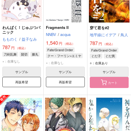
わんぱく！じゅぶつパ
Fragments II
穿て君を#2
ニック
NNBV
/
acqua
地平線にイデア
/
鳥人
もものく
/
益子なみ
1,540
787
円
円
（税込）
（税込）
787
円
（税込）
Fate/Grand Order
Fate/Grand Order
刀剣乱舞
髭切
膝丸
クー・フーリン×エミヤ
ぐだ子
ぐだ男
×：在庫なし
クー・フーリン
×：在庫なし
○：在庫あり
エミヤ
サンプル
サンプル
サンプル
再販希望
再販希望
カート