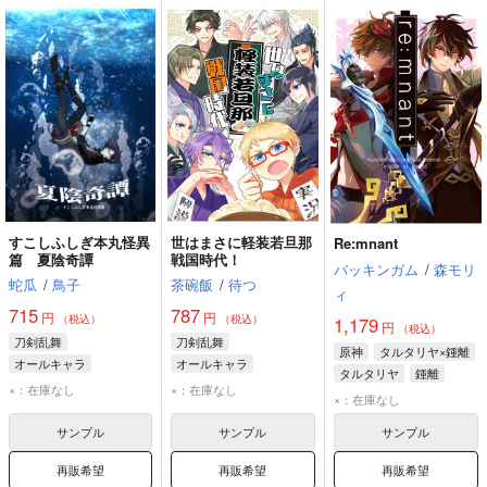
すこしふしぎ本丸怪異
世はまさに軽装若旦那
Re:mnant
篇 夏陰奇譚
戦国時代！
バッキンガム
/
森モリ
蛇瓜
/
鳥子
茶碗飯
/
待つ
ィ
715
787
円
円
（税込）
（税込）
1,179
円
（税込）
刀剣乱舞
刀剣乱舞
原神
タルタリヤ×鍾離
オールキャラ
オールキャラ
タルタリヤ
鍾離
男審神者
明石国行
歌仙兼定
×：在庫なし
×：在庫なし
×：在庫なし
へし切長谷部
薬研藤四郎
サンプル
サンプル
サンプル
再販希望
再販希望
再販希望