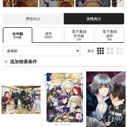
男性向け
女性向け
電子書籍
電子書籍
成年
全年齢
全年齢
成年
329件
214件
2件
5件
表示
3カ
2カ
1カ
追加検索条件
ラ
ラ
ラ
ム
ム
ム
表
表
表
示
示
示