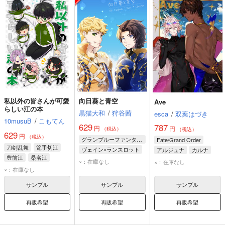
私以外の皆さんが可愛
向日葵と青空
Ave
らしい江の本
黒猫大和
/
狩谷茜
esca
/
双葉はづき
10musuB
/
こもてん
629
787
円
円
（税込）
（税込）
629
円
（税込）
グランブルーファンタジー
Fate/Grand Order
刀剣乱舞
篭手切江
ヴェイン×ランスロット
アルジュナ
カルナ
豊前江
桑名江
ヴェイン
諸葛孔明
×：在庫なし
×：在庫なし
×：在庫なし
ランスロット
サンプル
サンプル
サンプル
再販希望
再販希望
再販希望