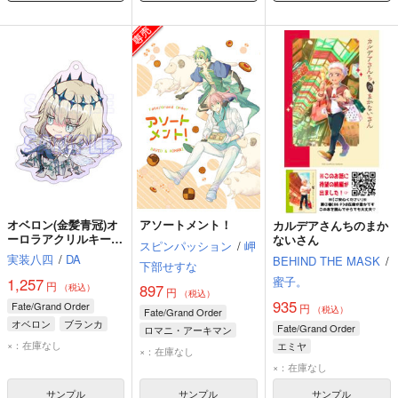
オベロン(金髪青冠)オ
アソートメント！
カルデアさんちのまか
ーロラアクリルキーホ
ないさん
スピンパッション
/
岬
ルダー
実装八四
/
DA
BEHIND THE MASK
/
下部せすな
蜜子。
1,257
円
897
（税込）
円
（税込）
935
Fate/Grand Order
円
（税込）
Fate/Grand Order
オベロン
ブランカ
Fate/Grand Order
ロマニ・アーキマン
×：在庫なし
エミヤ
ダビデ
×：在庫なし
マリー・アントワネット
×：在庫なし
アントニオ・サリエリ
サンプル
サンプル
サンプル