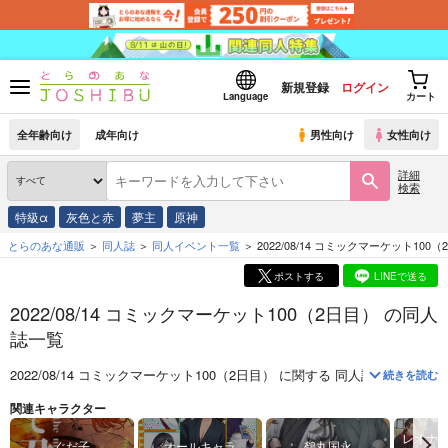
新規登録
ログイン
Language
カート
全年齢向け
成年向け
男性向け
女性向け
詳細
検索
特級α
灰色と赤
夢主
原神
とらのあな通販
同人誌
同人イベント一覧
2022/08/14 コミックマーケット100
ポストする
LINEで送る
2022/08/14 コミックマーケット100（2日目） の同人
誌一覧
2022/08/14 コミックマーケット100（2日目）
に関する
同人誌
は、
214
件
続きを読む
関連キャラクター
レオナ
ぐだ子
オールキャラ
鶴丸国永