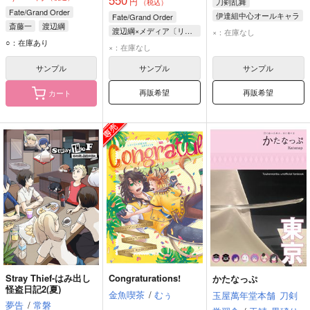
円
刀剣乱舞
（税込）
Fate/Grand Order
伊達組中心オールキャラ
Fate/Grand Order
斎藤一
渡辺綱
鶴丸国永
大倶利伽羅
渡辺綱×メディア〔リリィ〕
×：在庫なし
○：在庫あり
伊達組
渡辺綱
×：在庫なし
メディア〔リリィ〕
サンプル
サンプル
サンプル
再販希望
再販希望
カート
Stray Thief-はみ出し
Congraturations!
かたなっぷ
怪盗日記2(夏)
金魚喫茶
/
むぅ
玉屋萬年堂本舗
刀剣
夢告
/
常磐