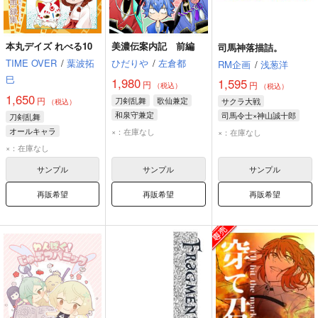
本丸デイズ れべる10
美濃伝案内記 前編
司馬神落描詰。
TIME OVER
/
葉波拓
ひだりや
/
左倉都
RM企画
/
浅葱洋
巳
1,980
1,595
円
円
（税込）
（税込）
1,650
円
刀剣乱舞
歌仙兼定
サクラ大戦
（税込）
和泉守兼定
司馬令士×神山誠十郎
刀剣乱舞
小夜左文字
神山誠十郎
司馬令士
オールキャラ
×：在庫なし
×：在庫なし
女審神者
×：在庫なし
サンプル
サンプル
サンプル
再販希望
再販希望
再販希望