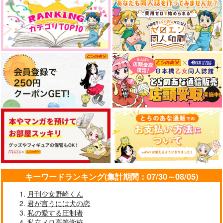
キーワードランキング(集計期間：07/30～08/05)
月刊少女野崎くん
君が言うには犬の恋
私の愛する圧制者
私立メロ高等学校