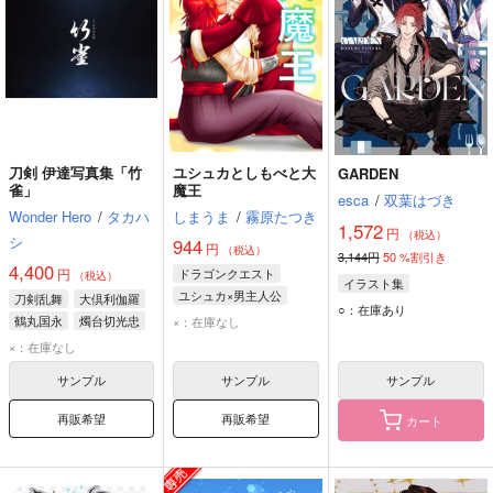
刀剣 伊達写真集「竹
ユシュカとしもべと大
GARDEN
雀」
魔王
esca
/
双葉はづき
Wonder Hero
/
タカハ
しまうま
/
霧原たつき
1,572
円
（税込）
シ
944
円
（税込）
3,144円
50
%割引き
4,400
円
ドラゴンクエスト
（税込）
イラスト集
ユシュカ×男主人公
刀剣乱舞
大倶利伽羅
○：在庫あり
鶴丸国永
燭台切光忠
×：在庫なし
×：在庫なし
サンプル
サンプル
サンプル
再販希望
再販希望
カート