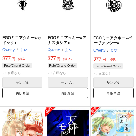
FGOミニアクキー●カ
FGOミニアクキー●ア
FGOミニアクキー●バ
ドック●
ナスタシア●
ーヴァンシー●
Qwerty
/
まや
Qwerty
/
まや
Qwerty
/
まや
377
377
377
円
円
円
（税込）
（税込）
（税込）
Fate/Grand Order
Fate/Grand Order
Fate/Grand Order
×：在庫なし
×：在庫なし
×：在庫なし
サンプル
サンプル
サンプル
再販希望
再販希望
再販希望