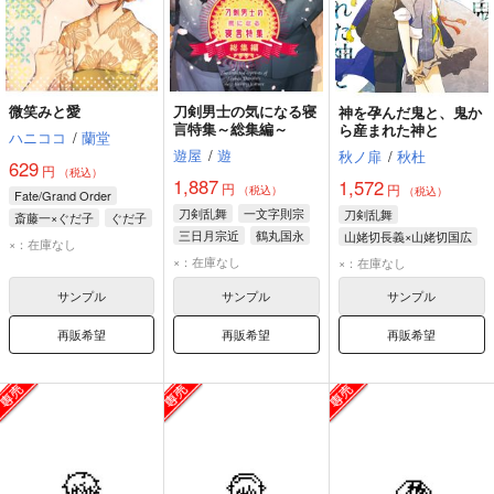
微笑みと愛
刀剣男士の気になる寝
神を孕んだ鬼と、鬼か
言特集～総集編～
ら産まれた神と
ハニココ
/
蘭堂
遊屋
/
遊
秋ノ扉
/
秋杜
629
円
（税込）
1,887
1,572
円
円
（税込）
（税込）
Fate/Grand Order
刀剣乱舞
一文字則宗
刀剣乱舞
斎藤一×ぐだ子
ぐだ子
三日月宗近
鶴丸国永
山姥切長義×山姥切国広
斎藤一
×：在庫なし
山姥切長義
×：在庫なし
×：在庫なし
山姥切国広
サンプル
サンプル
サンプル
再販希望
再販希望
再販希望