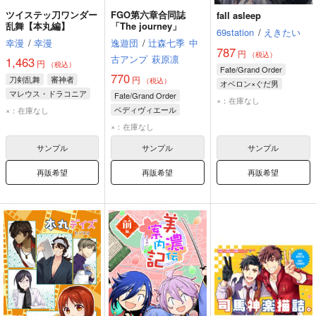
ツイステッ刀ワンダー
FGO第六章合同誌
fall asleep
乱舞【本丸編】
「The journey」
69station
/
えきたい
幸漫
/
幸漫
逸遊団
/
辻森七季
中
787
円
（税込）
古アンプ
萩原凛
1,463
円
（税込）
Fate/Grand Order
770
刀剣乱舞
審神者
円
（税込）
オベロン×ぐだ男
マレウス・ドラコニア
Fate/Grand Order
×：在庫なし
レオナ・キングスカラー
ベディヴィエール
×：在庫なし
ガウェイン
×：在庫なし
モードレッド
サンプル
サンプル
サンプル
再販希望
再販希望
再販希望