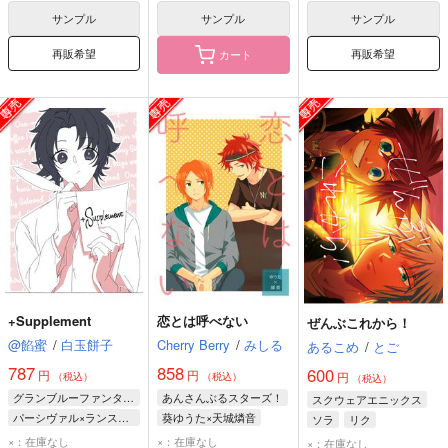
クリームヒルト
サンプル
サンプル
サンプル
再販希望
再販希望
カート
+Supplement
恋とは呼べない
ぜんぶこれから！
@餡蜜
/
白玉餅子
Cherry Berry
/
みしる
あるこめ
/
とご
787
858
600
円
円
円
（税込）
（税込）
（税込）
グランブルーファンタジー
あんさんぶるスターズ！
スクウェアエニックス
パーシヴァル×ランスロット
葵ゆうた×天城燐音
ソラ
リク
パーシヴァル
葵ゆうた
天城燐音
×：在庫なし
×：在庫なし
×：在庫なし