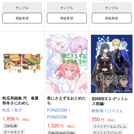
ランスロット
サンプル
サンプル
サンプル
再販希望
再販希望
再販希望
蛇瓜再録集 弐 春夏
夜にさえずるおとめた
刻INDEX３-ディミレ
秋冬さにわめし
ち
ス前編-
蛇瓜
/
鳥子
PONZOOM
/
騎射場
/
けろりん
PONZOOM
1,858
550
円
円
（税込）
（税込）
1,320
刀剣乱舞
円
ファイアーエムブレム
（税込）
オールキャラ
ディミトリ×ベレス
Fate/Grand Order