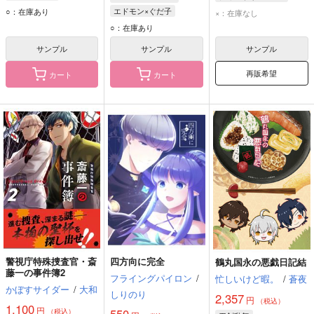
男審神者
ディミトリ
ベレス
エドモン×ぐだ子
○：在庫あり
×：在庫なし
ぐだ子
○：在庫あり
ジャンヌ・ダルク〔オルタ〕
サンプル
サンプル
サンプル
マシュ・キリエライト
再販希望
カート
カート
警視庁特殊捜査官・斎
四方向に完全
鶴丸国永の悪戯日記結
藤一の事件簿2
フライングパイロン
/
忙しいけど暇。
/
蒼夜
かぼすサイダー
/
大和
しりのり
2,357
円
（税込）
1,100
円
550
（税込）