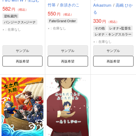
竹箒
/
奈須きのこ
Arkastrum
/
高嶋 ひか
582
円
（税込）
る
550
円
（税込）
逆転裁判
330
Fate/Grand Order
円
バンジークス×ジーナ
（税込）
×：在庫なし
バロック・バンジークス
その他
レオナ×監督生
×：在庫なし
ジーナ・レストレード
レオナ・キングスカラー
監督生
×：在庫なし
サンプル
サンプル
サンプル
再販希望
再販希望
再販希望