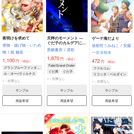
夜明けを求めて
天秤のモーメント ―
ゲーテ海だより
ぐだ子のカルデアにぐ
煮物・揚げ物・いため
放射性うみねこ
/
安藤
だ男が落ちてきた話―
黒糖書房
/
凛歌
物
/
姫 魅依
一次冷却水
1,870
円
1,100
（税込）
472
円
円
（税込）
（税込）
Fate/Grand Order
グランブルーファンタジー
ファルコム
ぐだ男
ぐだ子
ル・オー×ウィルナス
リコッタ・ベルダイン
×：在庫なし
ウィルナス
ル・オー
サハド・ノートラス
×：在庫なし
×：在庫なし
タナトス・ベルダイン
サンプル
サンプル
サンプル
再販希望
再販希望
再販希望