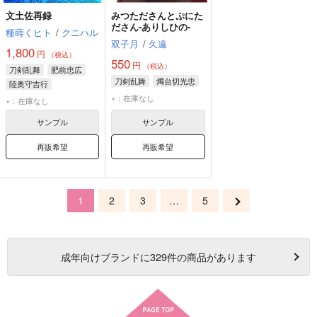
文土佐再録
みつたださんとぷにた
ださん‐ありしひの‐
種蒔くヒト
/
クニハル
双子月
/
久遠
1,800
円
（税込）
550
円
（税込）
刀剣乱舞
肥前忠広
刀剣乱舞
燭台切光忠
陸奥守吉行
×：在庫なし
南海太郎朝尊
×：在庫なし
サンプル
サンプル
再販希望
再販希望
1
2
3
…
5
成年
向けブランドに
329
件の商品があります