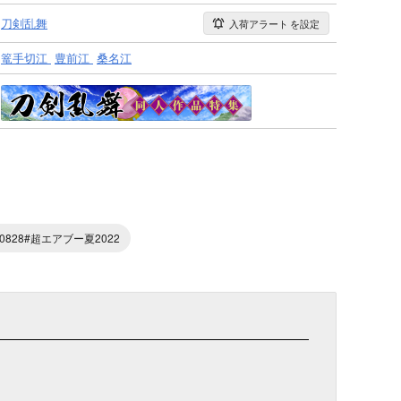
刀剣乱舞
入荷アラート
を設定
篭手切江
豊前江
桑名江
0828#超エアブー夏2022