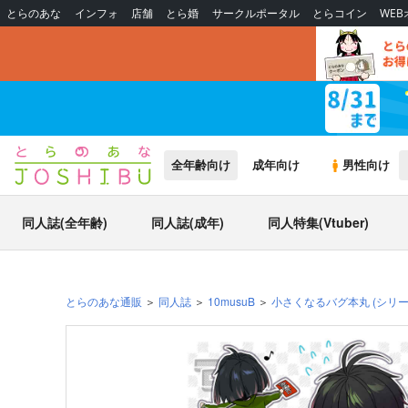
とらのあな
インフォ
店舗
とら婚
サークルポータル
とらコイン
WE
全年齢向け
成年向け
男性向け
同人誌(全年齢)
同人誌(成年)
同人特集(Vtuber)
とらのあな通販
同人誌
10musuB
小さくなるバグ本丸
(シリー