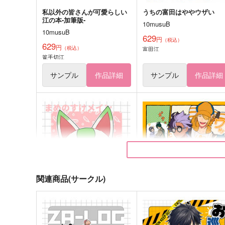
私以外の皆さんが可愛らしい
うちの富田はややウザい
江の本-加筆版-
10musuB
10musuB
629
円
（税込）
629
円
（税込）
富田江
篭手切江
サンプル
作品詳細
サンプル
作品詳細
関連商品(サークル)