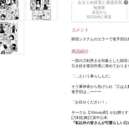
おまとめ目安と発送目安
?
毎度便
未定から
5日以内に発送
コメント
顕現システムのエラーで篭手切以
商品紹介
一部の刀剣男士を対象とした顕現
引き続き復旧作業に努めておりま
「…という事らしんだ」
そう審神者から告げられ「江は人
篭手切は…ーーー
「お任せください！」
サークル【10musuB】がお贈りす
[刀剣乱舞]江派中心本
『私以外の皆さんが可愛らしい江