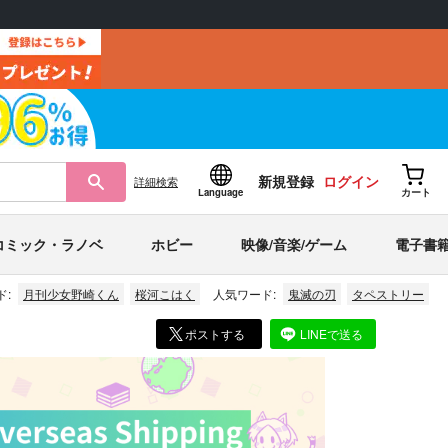
新規登録
ログイン
詳細
検索
Language
カート
コミック・ラノベ
ホビー
映像/音楽/ゲーム
電子書
ド:
月刊少女野崎くん
桜河こはく
人気ワード:
鬼滅の刃
タペストリー
ポストする
LINEで送る