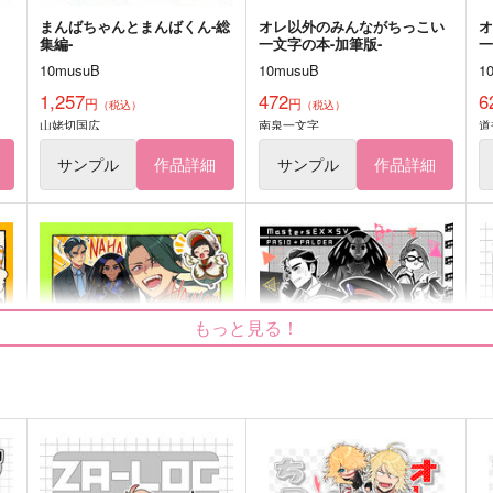
まんばちゃんとまんばくん-総
オレ以外のみんながちっこい
集編-
一文字の本-加筆版-
10musuB
10musuB
1
1,257
472
6
円
円
（税込）
（税込）
山姥切国広
南泉一文字
道
サンプル
作品詳細
サンプル
作品詳細
もっと見る！