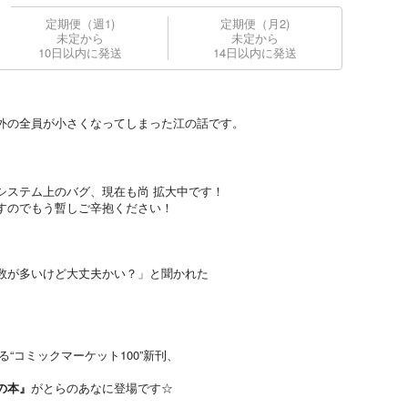
定期便（週1)
定期便（月2)
未定から
未定から
10日以内に発送
14日以内に発送
外の全員が小さくなってしまった江の話です。
システム上のバグ、現在も尚 拡大中です！
すのでもう暫しご辛抱ください！
数が多いけど大丈夫かい？」と聞かれた
る“コミックマーケット100”新刊、
の本』
がとらのあなに登場です☆