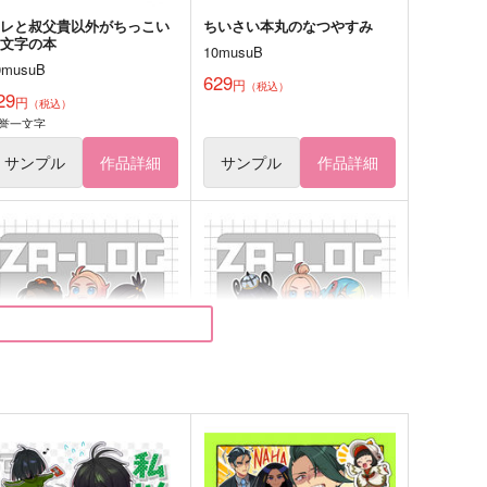
オレと叔父貴以外がちっこい
ちいさい本丸のなつやすみ
一文字の本
10musuB
0musuB
629
円
（税込）
29
円
（税込）
誉一文字
サンプル
作品詳細
サンプル
作品詳細