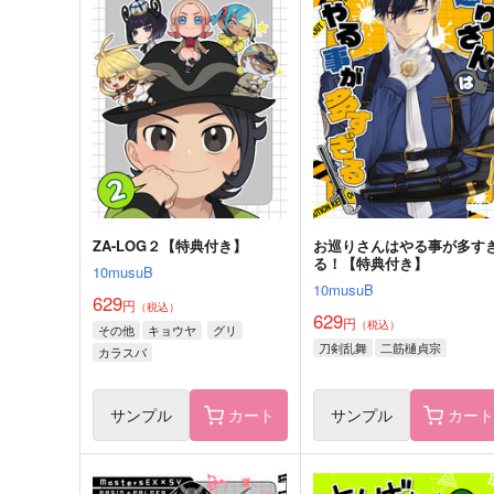
おまめといっしょ！
パシオは今日も茶番日和
10musuB
10musuB
472
472
円
円
（税込）
（税込）
まめのすけ
サンプル
作品詳細
サンプル
作品詳細
ZA-LOG２【特典付き】
お巡りさんはやる事が多す
る！【特典付き】
10musuB
10musuB
629
円
（税込）
629
円
（税込）
その他
キョウヤ
グリ
刀剣乱舞
二筋樋貞宗
カラスバ
サンプル
カート
サンプル
カー