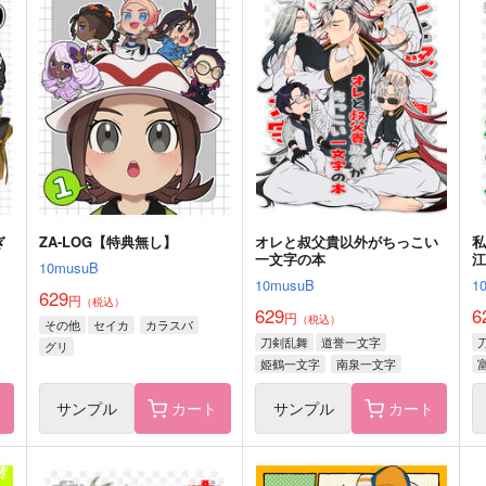
パシオは今日も茶番日和２
オレンジアカデミー体験入学
Z
日誌-総集編-
10musuB
1
10musuB
472
6
円
（税込）
1,572
円
（税込）
セ
サンプル
作品詳細
サンプル
作品詳細
ぎ
ZA-LOG【特典無し】
オレと叔父貴以外がちっこい
一文字の本
江
10musuB
10musuB
1
629
円
（税込）
629
6
円
（税込）
その他
セイカ
カラスバ
刀剣乱舞
道誉一文字
グリ
姫鶴一文字
南泉一文字
ト
サンプル
カート
サンプル
カート