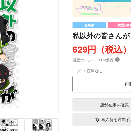
全年齢
女性向
私以外の皆さんが
629円（税込
5
通販ポイント：
pt獲得
？
╳
：在庫なし
再
店舗在庫
を確認
再入荷を通知す