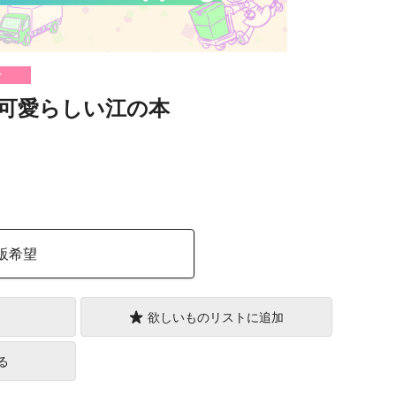
け
可愛らしい江の本
）
販希望
欲しいものリストに追加
る