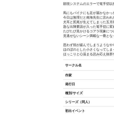
顕現システムのエラーで篭手切以
馬にもバイクにも足が届かなかっ
今日は無理だと南海先生に言われ
犬耳と尻尾が生えてしまった五月
急な出陣要請が入った篭手切に変
たびたび見かけるコアラ現象につ
見逃せないシーン満載な一冊とな
思わず頬が緩んでしまうようなや
ほのぼのとした小さくなってしま
ほっこりと心温まる読み応え抜群
サークル名
作家
発行日
種別/サイズ
シリーズ（同人）
初出イベント