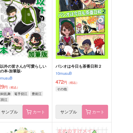
A-LOG【特典無し】
ZA-LOG２【特典付き】
0musuB
10musuB
29
629
円
円
（税込）
（税込）
イカ
キョウヤ
サンプル
作品詳細
サンプル
作品詳細
私以外の皆さんが可愛らしい
パシオは今日も茶番日和２
の本-加筆版-
10musuB
0musuB
472
円
（税込）
29
円
（税込）
その他
刀剣乱舞
篭手切江
豊前江
富田江
サンプル
カート
サンプル
カート