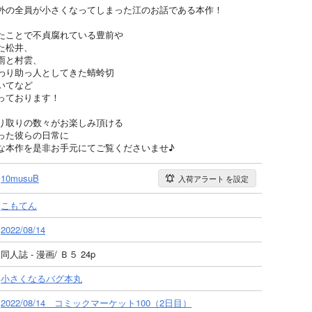
外の全員が小さくなってしまった江のお話である本作！
たことで不貞腐れている豊前や
た松井、
雨と村雲、
わり助っ人としてきた蜻蛉切
いてなど
っております！
り取りの数々がお楽しみ頂ける
った彼らの日常に
な本作を是非お手元にてご覧くださいませ♪
10musuB
入荷アラート
を設定
こもてん
2022/08/14
同人誌 - 漫画/ Ｂ５ 24p
小さくなるバグ本丸
2022/08/14 コミックマーケット100（2日目）