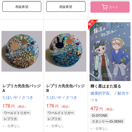
再販希望
再販希望
カート
レプリカ先生缶バッジ
レプリカ先生缶バッジ
輝く星はまた巡る
A
B
健康的宇宙。
/
駿河サ
たほいや
/
さつき
たほいや
/
さつき
ツキ
176
176
円
円
（税込）
（税込）
472
円
（税込）
ワールドトリガー
ワールドトリガー
Dr.STONE
レプリカ
レプリカ
スタンリー×Dr.XENO
×：在庫なし
×：在庫なし
スタンリー・スナイダー
×：在庫なし