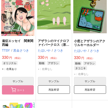
遠征エッセイ 関東関
アザラシのマイクロフ
小窓とアザラシのアク
西編
ァイバークロス（茶
リルキーホルダー
柱）
TTSY
/
黒金さつき
たほいや
/
さつき
たほいや
/
さつき
330
330
330
円
円
円
（税込）
（税込）
（税込）
オリジナル
動物
アザラシ
動物
アザラシ
タコニキ
○：在庫あり
×：在庫なし
×：在庫なし
サンプル
サンプル
サンプル
再販希望
再販希望
カート