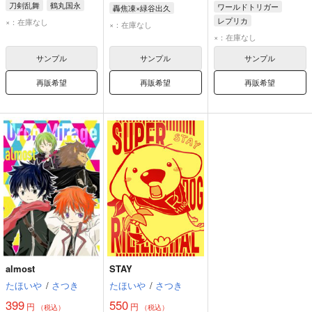
刀剣乱舞
鶴丸国永
ワールドトリガー
轟焦凍×緑谷出久
レプリカ
×：在庫なし
轟焦凍
緑谷出久
×：在庫なし
×：在庫なし
サンプル
サンプル
サンプル
再販希望
再販希望
再販希望
almost
STAY
たほいや
/
さつき
たほいや
/
さつき
399
550
円
円
（税込）
（税込）