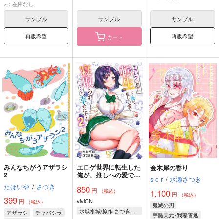
×：在庫なし
サンプル
サンプル
サンプル
再販希望
再販希望
カート
みんなちがうアザラシ
エロゲ世界に転生した
金木犀の香り
2
俺が、推しへの愛で寝
s c r
/
水瀬さつき
取られヒロインを幸せ
たほいや
/
さつき
850
円
にする。 2
（税込）
1,100
円
（税込）
399
円
viviON
（税込）
鬼滅の刃
水城水城/原作 さつきあしゃ/作画
アザラシ
チャバシラ
宇髄天元×我妻善逸