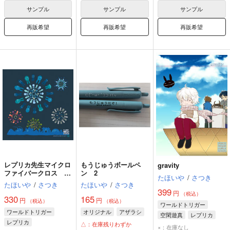
Dr.XENO
サンプル
サンプル
サンプル
再販希望
再販希望
再販希望
レプリカ先生マイクロ
もうじゅうボールペ
gravity
ファイバークロス
ン 2
たほいや
/
さつき
C107
たほいや
/
さつき
たほいや
/
さつき
399
円
（税込）
330
165
円
円
（税込）
（税込）
ワールドトリガー
ワールドトリガー
オリジナル
アザラシ
空閑遊真
レプリカ
レプリカ
△：在庫残りわずか
エネドラッド
×：在庫なし