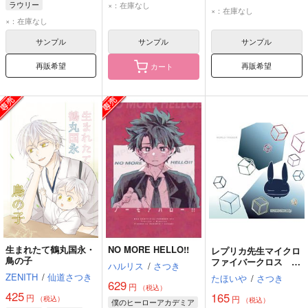
ラウリー
×：在庫なし
我妻善逸
宇髄天元
×：在庫なし
×：在庫なし
サンプル
サンプル
サンプル
再販希望
再販希望
カート
生まれたて鶴丸国永・
NO MORE HELLO!!
レプリカ先生マイクロ
鳥の子
ファイバークロス 大
ハルリス
/
さつき
1
ZENITH
/
仙道さつき
たほいや
/
さつき
629
円
（税込）
425
165
円
円
（税込）
（税込）
僕のヒーローアカデミア