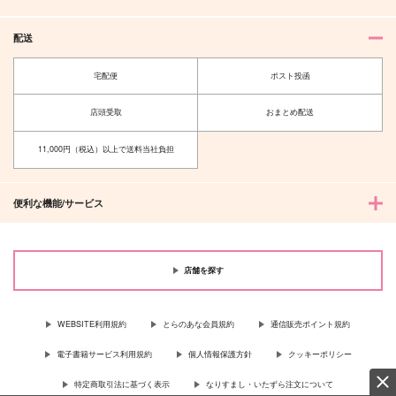
配送
宅配便
ポスト投函
店頭受取
おまとめ配送
11,000円（税込）以上で送料当社負担
便利な機能/サービス
店舗を探す
WEBSITE利用規約
とらのあな会員規約
通信販売ポイント規約
電子書籍サービス利用規約
個人情報保護方針
クッキーポリシー
特定商取引法に基づく表示
なりすまし・いたずら注文について