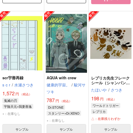
scr宇善再録
AQUA with crew
レプリカ先生フレーク
シール（シャンパンゴ
s c r
/
水瀬さつき
健康的宇宙。
/
駿河サ
ールド）
たほいや
/
さつき
ツキ
1,572
円
（税込）
198
円
787
（税込）
鬼滅の刃
円
（税込）
ワールドトリガー
宇髄天元×我妻善逸
Dr.STONE
レプリカ
我妻善逸
宇髄天元
スタンリー×Dr.XENO
×：在庫なし
△：在庫残りわずか
スタンリー・スナイダー
×：在庫なし
Dr.XENO
サンプル
サンプル
サンプル