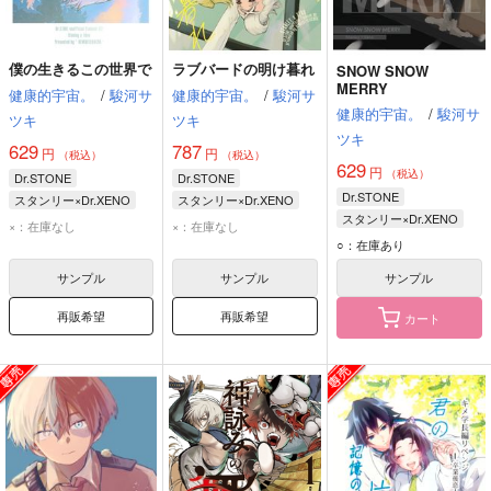
僕の生きるこの世界で
ラブバードの明け暮れ
SNOW SNOW
MERRY
健康的宇宙。
/
駿河サ
健康的宇宙。
/
駿河サ
健康的宇宙。
/
駿河サ
ツキ
ツキ
ツキ
629
787
円
円
（税込）
（税込）
629
円
（税込）
Dr.STONE
Dr.STONE
Dr.STONE
スタンリー×Dr.XENO
スタンリー×Dr.XENO
スタンリー×Dr.XENO
スタンリー・スナイダー
スタンリー・スナイダー
×：在庫なし
×：在庫なし
スタンリー・スナイダー
Dr.XENO
Dr.XENO
○：在庫あり
Dr.XENO
サンプル
サンプル
サンプル
再販希望
再販希望
カート