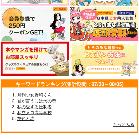
キーワードランキング(集計期間：07/30～08/05)
月刊少女野崎くん
君が言うには犬の恋
私の愛する圧制者
私立メロ高等学校
灰色と赤
もっとみる