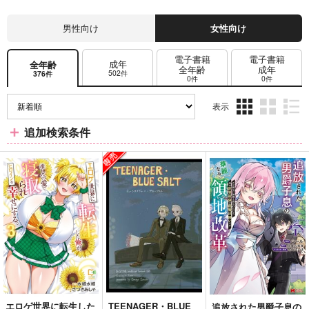
男性向け
女性向け
電子書籍
電子書籍
成年
全年齢
全年齢
成年
502件
376件
0件
0件
表示
3カ
2カ
1カ
追加検索条件
ラ
ラ
ラ
ム
ム
ム
表
表
表
示
示
示
エロゲ世界に転生した
TEENAGER・BLUE
追放された男爵子息の