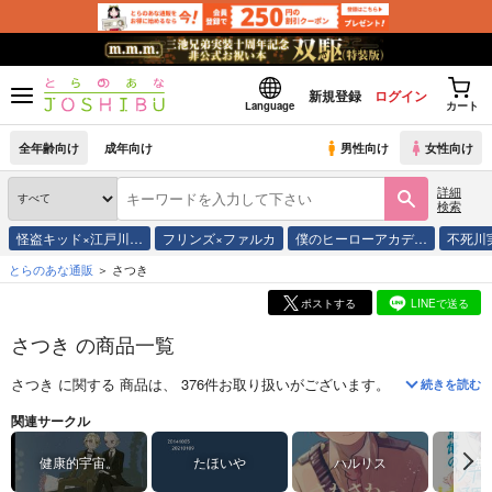
新規登録
ログイン
Language
カート
全年齢向け
成年向け
男性向け
女性向け
詳細
検索
怪盗キッド×江戸川…
フリンズ×ファルカ
僕のヒーローアカデ…
不死川
とらのあな通販
さつき
ポストする
LINEで送る
さつき の商品一覧
さつき
に関する
商品
は、
376
件お取り扱いがございます。
「
エロゲ世界に
続きを読む
関連サークル
健康的宇宙。
たほいや
ハルリス
無