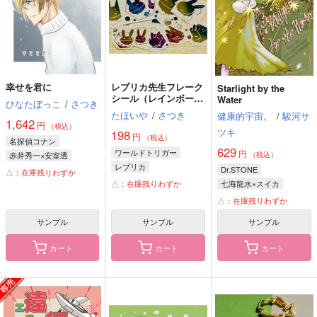
幸せを君に
レプリカ先生フレーク
Starlight by the
シール（レインボー
Water
ひなたぼっこ
/
さつき
箔）
たほいや
/
さつき
健康的宇宙。
/
駿河サ
1,642
円
（税込）
ツキ
198
円
（税込）
名探偵コナン
629
ワールドトリガー
円
赤井秀一×安室透
（税込）
レプリカ
赤井秀一
安室透
Dr.STONE
△：在庫残りわずか
△：在庫残りわずか
降谷零
七海龍水×スイカ
七海龍水
スイカ
△：在庫残りわずか
サンプル
サンプル
サンプル
カート
カート
カート