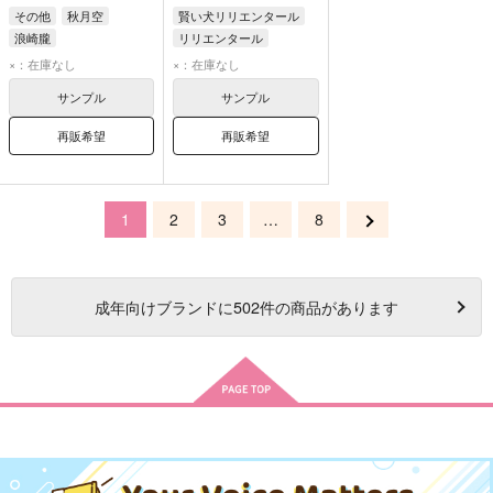
その他
秋月空
賢い犬リリエンタール
浪崎朧
リリエンタール
ザック・バラン
日野てつこ
×：在庫なし
×：在庫なし
スーパー宇宙ねこ
サンプル
サンプル
再販希望
再販希望
1
2
3
…
8
成年
向けブランドに
502
件の商品があります