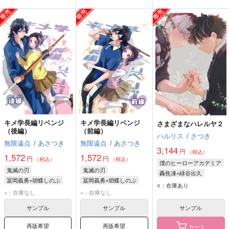
キメ学長編リベンジ
キメ学長編リベンジ
さまざまなハレルヤ２
（後編）
（前編）
ハルリス
/
さつき
無限遠点
/
あさつき
無限遠点
/
あさつき
3,144
円
（税込）
1,572
1,572
円
円
（税込）
（税込）
僕のヒーローアカデミア
鬼滅の刃
鬼滅の刃
轟焦凍×緑谷出久
冨岡義勇×胡蝶しのぶ
冨岡義勇×胡蝶しのぶ
轟焦凍
緑谷出久
○：在庫あり
冨岡義勇
胡蝶しのぶ
冨岡義勇
胡蝶しのぶ
×：在庫なし
×：在庫なし
サンプル
サンプル
サンプル
再販希望
再販希望
カート