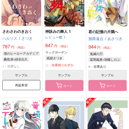
さわさわのきおく
神詠みの舞人 1
君の記憶の片隅へ
レビュー数
1
ハルリス
/
さつき
無限遠点
/
あさつき
847
787
円
944
（税込）
円
円
（税込）
（税込）
マッグガーデン
僕のヒーローアカデミア
鬼滅の刃
紙縒さつき
轟焦凍×緑谷出久
冨岡義勇×胡蝶しのぶ
轟焦凍
緑谷出久
△：在庫残りわずか
冨岡義勇
胡蝶しのぶ
×：在庫なし
○：在庫あり
サンプル
サンプル
サンプル
再販希望
カート
カート