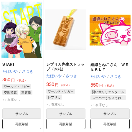
START
レプリカ先生ストラッ
組織とねこさん ＷＥ
プ（木札）
ＥＫＬＹ
たほいや
/
さつき
たほいや
/
さつき
たほいや
/
さつき
350
円
（税込）
330
550
円
円
（税込）
（税込）
ワールドトリガー
ワールドトリガー
賢い犬リリエンタール
空閑遊真
三雲修
レプリカ
スーパーうちゅうねこ
雨取千佳
×：在庫なし
シュバイン
アキラ
×：在庫なし
×：在庫なし
サンプル
サンプル
サンプル
再販希望
再販希望
再販希望