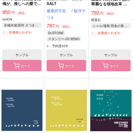
俺が、推しへの愛で寝
SALT
華麗なる領地改革 ク
取られヒロインを幸せ
ズ親父に無能と罵られ
健康的宇宙。
/
駿河サ
850
792
円
にする。 3
円
たけど、実は世界最強
（税込）
（税込）
ツキ
の龍魔法使いです 1
viviON
双葉社
787
水城水城/原作 さつきあしゃ/作画
シャル/漫画 田舎の青年/原作 のせさつき/キャラクター原案
円
（税込）
△：在庫残りわずか
△：在庫残りわずか
Dr.STONE
スタンリー×Dr.XENO
スタンリー・スナイダー
○：予約受付中
Dr.XENO
サンプル
サンプル
サンプル
カート
カート
カート