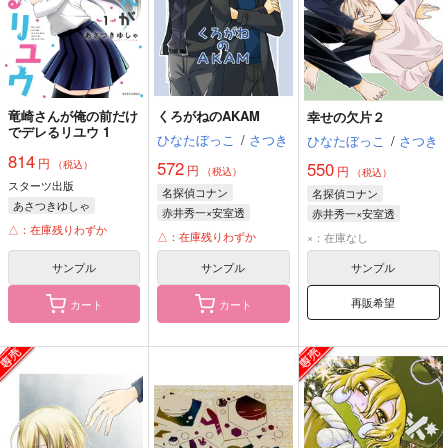
竜崎さんが俺の前だけ
くろがねのAKAM
幸せの欠片２
でデレるリユウ 1
ひなたぼっこ
/
さつき
ひなたぼっこ
/
さつき
814
円
572
（税込）
550
円
円
（税込）
（税込）
スターツ出版
名探偵コナン
名探偵コナン
あさつきゆしゃ
赤井秀一×安室透
赤井秀一×安室透
△：在庫残りわずか
赤井秀一
降谷零
降谷零
赤井秀一
△：在庫残りわずか
×：在庫なし
サンプル
サンプル
サンプル
再販希望
カート
カート