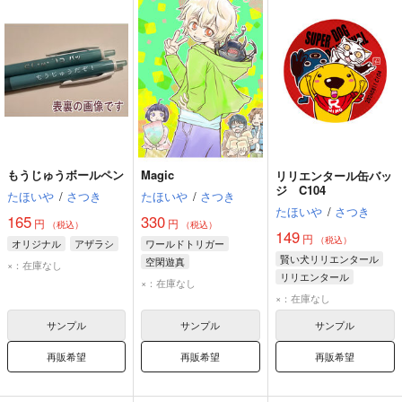
もうじゅうボールペン
Magic
リリエンタール缶バッ
ジ C104
たほいや
/
さつき
たほいや
/
さつき
たほいや
/
さつき
165
330
円
円
（税込）
（税込）
149
円
（税込）
オリジナル
アザラシ
ワールドトリガー
賢い犬リリエンタール
空閑遊真
×：在庫なし
リリエンタール
エネドラッド
×：在庫なし
スーパー宇宙ねこ
雨取千佳
×：在庫なし
サンプル
サンプル
サンプル
再販希望
再販希望
再販希望