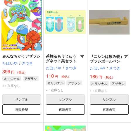
みんなちがうアザラシ
茶柱＆もうじゅう マ
『ニシンは飲み物』ア
グネット栞セット
ザラシボールペン
たほいや
/
さつき
たほいや
/
さつき
たほいや
/
さつき
399
円
（税込）
110
165
円
円
（税込）
（税込）
オリジナル
アザラシ
オリジナル
アザラシ
オリジナル
アザラシ
×：在庫なし
×：在庫なし
×：在庫なし
サンプル
サンプル
サンプル
再販希望
再販希望
再販希望