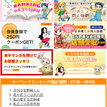
キーワードランキング(集計期間：07/30～08/05)
月刊少女野崎くん
君が言うには犬の恋
私の愛する圧制者
私立メロ高等学校