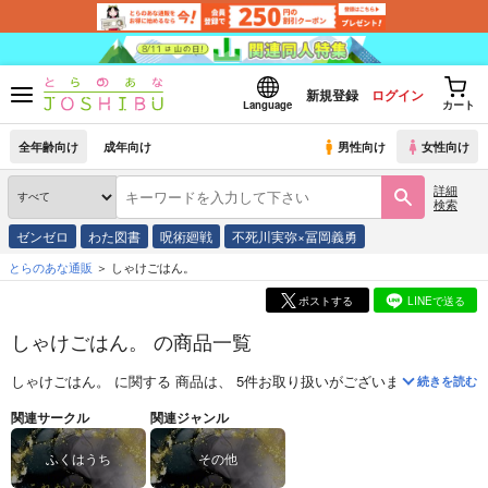
新規登録
ログイン
Language
カート
全年齢向け
成年向け
男性向け
女性向け
詳細
検索
ゼンゼロ
わた図書
呪術廻戦
不死川実弥×冨岡義勇
とらのあな通販
しゃけごはん。
ポストする
LINEで送る
しゃけごはん。 の商品一覧
しゃけごはん。
に関する
商品
は、
5
件お取り扱いがございます。
「
これ
続きを読む
関連サークル
関連ジャンル
ふくはうち
その他