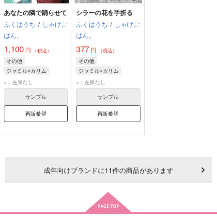
あなたの隣で踊らせて
シラーの花を手折る
ふくはうち
/
しゃけご
ふくはうち
/
しゃけご
はん。
はん。
1,100
377
円
円
（税込）
（税込）
その他
その他
ジャミル×カリム
ジャミル×カリム
ジャミル・バイパー
カリム・アルアジーム
×：在庫なし
×：在庫なし
カリム・アルアジーム
ジャミル・バイパー
サンプル
サンプル
再販希望
再販希望
成年
向けブランドに
11
件の商品があります