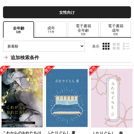
女性向け
電子書籍
電子書籍
成年
全年齢
全年齢
成年
11件
5件
0件
0件
表示
3カ
2カ
1カ
追加検索条件
ラ
ラ
ラ
ム
ム
ム
表
表
表
示
示
示
これからのおれたちは
ふたりぐらし 夏
ふたりぐらし 春