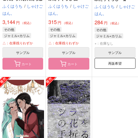
ふくはうち
/
しゃけご
ふくはうち
/
しゃけご
ふくはうち
/
しゃけご
はん。
はん。
はん。
3,144
315
284
円
円
円
（税込）
（税込）
（税込）
その他
その他
その他
ジャミル×カリム
ジャミル×カリム
ジャミル×カリム
ジャミル・バイパー
ジャミル・バイパー
カリム・アルアジーム
△：在庫残りわずか
△：在庫残りわずか
×：在庫なし
カリム・アルアジーム
カリム・アルアジーム
ジャミル・バイパー
サンプル
サンプル
サンプル
再販希望
カート
カート