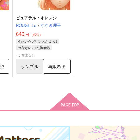
ピュアラル・オレンジ
ROUGE.Lo
/
ななき理子
640
円
（税込）
うたの☆プリンスさまっ♪
神宮寺レン×七海春歌
×：在庫なし
希望
サンプル
再販希望