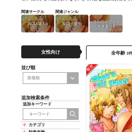
関連サークル
関連ジャンル
うたの☆プリン
ROUGE.Lo
聖闘士星矢
スさまっ♪
女性向け
全年齢
2
並び順
追加検索条件
追加キーワード
カテゴリ
対象年齢