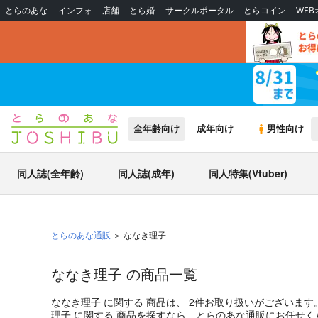
とらのあな
インフォ
店舗
とら婚
サークルポータル
とらコイン
WE
全年齢向け
成年向け
男性向け
同人誌(全年齢)
同人誌(成年)
同人特集(Vtuber)
とらのあな通販
ななき理子
ななき理子 の商品一覧
ななき理子
に関する
商品
は、
2
件お取り扱いがございます
理子
に関する
商品
を探すなら、とらのあな通販にお任せく