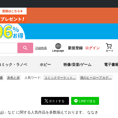
新規登録
ログイン
詳細
検索
Language
カート
コミック・ラノベ
ホビー
映像/音楽/ゲーム
電子書
書
灰色と赤
人気ワード:
コミックマーケット…
僕のヒーローアカデ…
ポストする
LINEで送る
Lo
)」
など
に関する人気作品を多数揃えております。
ななき