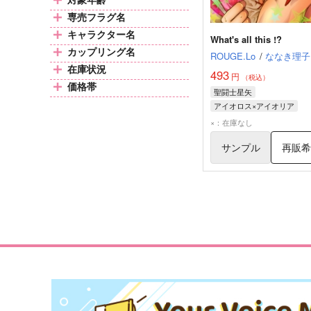
専売フラグ名
キャラクター名
What's all this !?
カップリング名
ROUGE.Lo
/
ななき理子
在庫状況
493
円
（税込）
価格帯
聖闘士星矢
アイオロス×アイオリア
アイオロス
アイオリア
×：在庫なし
サンプル
再販