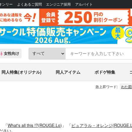
Bオンリー
よくあるご質問
エンジニア採用
アルバイト
女性向け
同人特集(オリジナル)
同人アイテム
ボドゲ特集
急上昇ワード:
わた図
。
「
What's all this !?
(
ROUGE.Lo
)」
「
ピュアラル・オレンジ
(
ROUGE.
ださい。