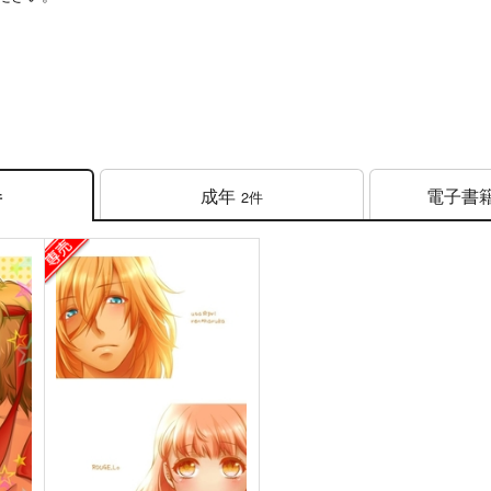
成年
電子書
2件
件