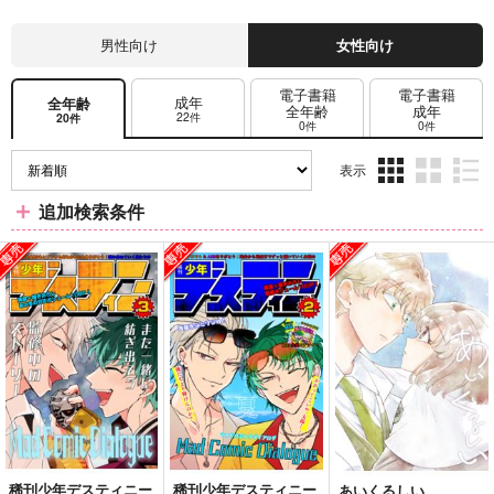
男性向け
女性向け
電子書籍
電子書籍
成年
全年齢
全年齢
成年
22件
20件
0件
0件
表示
3カ
2カ
1カ
追加検索条件
ラ
ラ
ラ
ム
ム
ム
表
表
表
示
示
示
稀刊少年デスティニー
稀刊少年デスティニー
あいくるしい