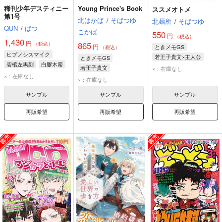
稀刊少年デスティニー
Young Prince's Book
ススメオトメ
第1号
北はかば
/
そばつゆ
北麺所
/
そばつゆ
QUN
/
ばつ
こかば
550
円
（税込）
1,430
円
865
（税込）
円
ときメモGS
（税込）
ヒプノシスマイク
若王子貴文×主人公
ときメモGS
碧棺左馬刻
白膠木簓
若王子貴文
若王子貴文
×：在庫なし
×：在庫なし
×：在庫なし
サンプル
サンプル
サンプル
再販希望
再販希望
再販希望