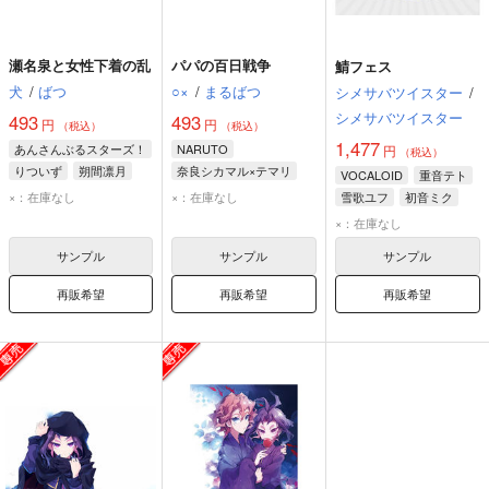
瀬名泉と女性下着の乱
パパの百日戦争
鯖フェス
犬
/
ばつ
○×
/
まるばつ
シメサバツイスター
/
シメサバツイスター
493
493
円
円
（税込）
（税込）
1,477
あんさんぶるスターズ！
NARUTO
円
（税込）
りついず
朔間凛月
奈良シカマル×テマリ
VOCALOID
重音テト
瀬名泉
奈良シカマル
テマリ
×：在庫なし
×：在庫なし
雪歌ユフ
初音ミク
×：在庫なし
サンプル
サンプル
サンプル
再販希望
再販希望
再販希望