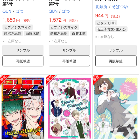
第3号
第2号
北麺所
/
そばつゆ
QUN
/
ばつ
QUN
/
ばつ
944
円
（税込）
1,650
1,572
円
円
（税込）
（税込）
ときメモGS
ヒプノシスマイク
ヒプノシスマイク
若王子貴文×主人公
碧棺左馬刻
白膠木簓
碧棺左馬刻
白膠木簓
若王子貴文
×：在庫なし
×：在庫なし
×：在庫なし
サンプル
サンプル
サンプル
再販希望
再販希望
再販希望