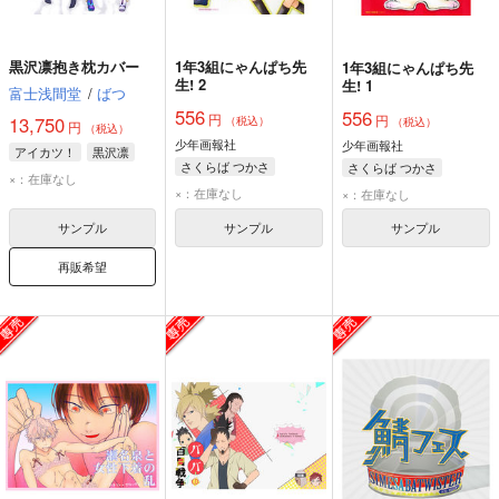
黒沢凛抱き枕カバー
1年3組にゃんぱち先
1年3組にゃんぱち先
生! 2
生! 1
富士浅間堂
/
ばつ
556
556
円
円
13,750
（税込）
（税込）
円
（税込）
少年画報社
少年画報社
アイカツ！
黒沢凛
さくらば つかさ
さくらば つかさ
×：在庫なし
×：在庫なし
×：在庫なし
サンプル
サンプル
サンプル
再販希望