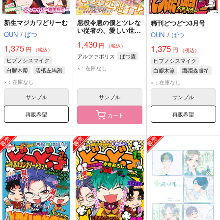
新生マジカワどりーむ
悪役令息の僕とツレな
稀刊どつどつ3月号
い従者の、愛しい世界
QUN
/
ばつ
QUN
/
ばつ
の歩き方
1,430
円
1,375
（税込）
1,375
円
円
（税込）
（税込）
アルファポリス
ばつ森
ヒプノシスマイク
ヒプノシスマイク
×：在庫なし
白膠木簓
碧棺左馬刻
白膠木簓
躑躅森盧笙
山田一郎
天谷奴零
×：在庫なし
×：在庫なし
サンプル
サンプル
サンプル
再販希望
再販希望
カート