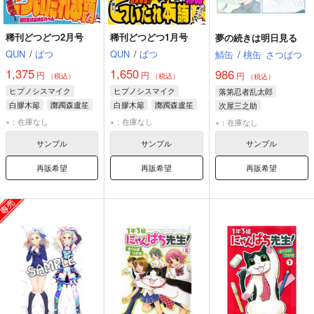
稀刊どつどつ2月号
稀刊どつどつ1月号
夢の続きは明日見る
QUN
/
ばつ
QUN
/
ばつ
鯖缶
/
桃缶
さつばつ
1,375
1,650
986
円
円
円
（税込）
（税込）
（税込）
ヒプノシスマイク
ヒプノシスマイク
落第忍者乱太郎
白膠木簓
躑躅森盧笙
白膠木簓
躑躅森盧笙
次屋三之助
天谷奴零
天谷奴零
綾部喜八郎
×：在庫なし
×：在庫なし
×：在庫なし
サンプル
サンプル
サンプル
再販希望
再販希望
再販希望