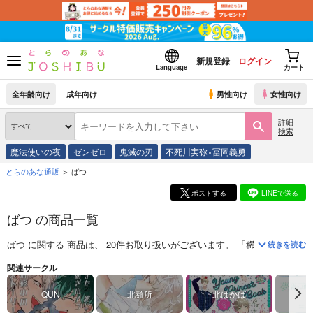
新規登録
ログイン
Language
カート
全年齢向け
成年向け
男性向け
女性向け
詳細
検索
魔法使いの夜
ゼンゼロ
鬼滅の刃
不死川実弥×冨岡義勇
とらのあな通販
ばつ
ポストする
LINEで送る
ばつ の商品一覧
ばつ
に関する
商品
は、
20
件お取り扱いがございます。
「
稀刊少年デステ
続きを読む
関連サークル
QUN
北麺所
北はかば