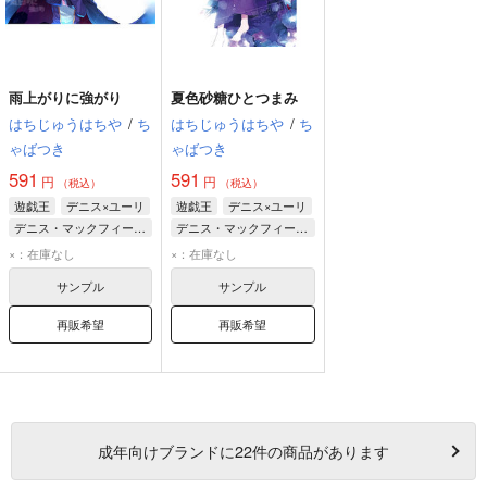
雨上がりに強がり
夏色砂糖ひとつまみ
はちじゅうはちや
/
ち
はちじゅうはちや
/
ち
ゃばつき
ゃばつき
591
591
円
円
（税込）
（税込）
遊戯王
デニス×ユーリ
遊戯王
デニス×ユーリ
デニス・マックフィールド
デニス・マックフィールド
ユーリ
ユーリ
×：在庫なし
×：在庫なし
サンプル
サンプル
再販希望
再販希望
成年
向けブランドに
22
件の商品があります