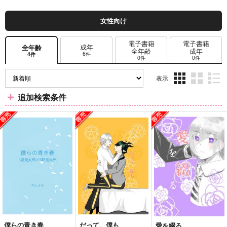
女性向け
電子書籍
電子書籍
成年
全年齢
全年齢
成年
6件
4件
0件
0件
表示
3カ
2カ
1カ
追加検索条件
ラ
ラ
ラ
ム
ム
ム
表
表
表
示
示
示
僕らの青き春
だって、僕も
愛を綴る