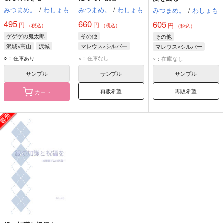
みつまめ。
/
わしょも
みつまめ。
/
わしょも
みつまめ。
/
わしょも
495
660
605
円
円
円
（税込）
（税込）
（税込）
ゲゲゲの鬼太郎
その他
その他
沢城×高山
沢城
マレウス×シルバー
マレウス×シルバー
高山
マレウス・ドラコニア
マレウス・ドラコニア
○：在庫あり
×：在庫なし
×：在庫なし
シルバー
シルバー
サンプル
サンプル
サンプル
再販希望
再販希望
カート