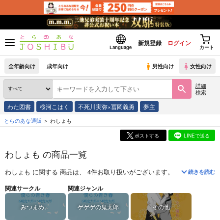
新規登録
ログイン
Language
カート
全年齢向け
成年向け
男性向け
女性向け
詳細
検索
わた図書
桜河こはく
不死川実弥×冨岡義勇
夢主
とらのあな通販
わしょも
ポストする
LINEで送る
わしょも の商品一覧
わしょも
に関する
商品
は、
4
件お取り扱いがございます。
「
僕らの青き
続きを読む
関連サークル
関連ジャンル
みつまめ。
ゲゲゲの鬼太郎
その他