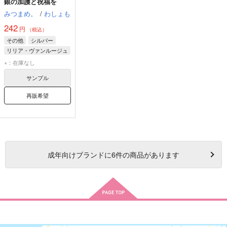
銀の加護と祝福を
みつまめ。
/
わしょも
242
円
（税込）
その他
シルバー
リリア・ヴァンルージュ
×：在庫なし
サンプル
再販希望
成年
向けブランドに
6
件の商品があります