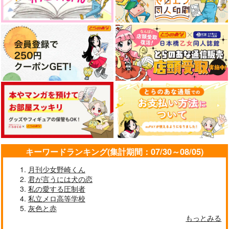
キーワードランキング(集計期間：07/30～08/05)
月刊少女野崎くん
君が言うには犬の恋
私の愛する圧制者
私立メロ高等学校
灰色と赤
もっとみる