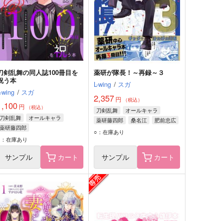
刀剣乱舞の同人誌100冊目を
薬研が隊長！～再録～３
祝う本
L-wing
/
スガ
L-wing
/
スガ
2,357
円
（税込）
1,100
円
（税込）
刀剣乱舞
オールキャラ
刀剣乱舞
オールキャラ
薬研藤四郎
桑名江
肥前忠広
薬研藤四郎
○：在庫あり
○：在庫あり
サンプル
カート
サンプル
カート