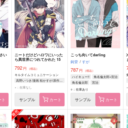
さい
ニートだけどハロワにいった
こっち向いてdarling
ら異世界につれてかれた 15
鈍管
/
すが
792
円
787
（税込）
円
（税込）
キルタイムコミュニケーション
ハイキュー!!
角名倫太郎×宮治
高野いつき/漫画 桂かすが/原作 さめだ小判/キャラクター原案
角名倫太郎
宮治
×：在庫なし
○：在庫あり
ート
サンプル
カート
サンプル
カート