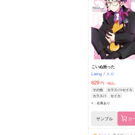
こいぬ拾った
L-wing
/
スガ
629
円
（税込）
その他
カラスバ×セイカ
カラスバ
セイカ
○：在庫あり
サンプル
カ