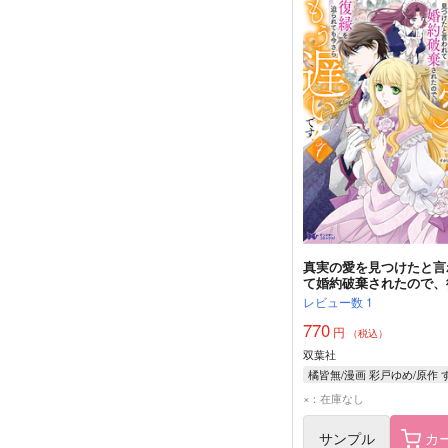
真実の愛を見つけたと言
て婚約破棄されたので、
を迫られても今さらもう
レビュー数
1
です! 7
770
円
（税込）
双葉社
×：在庫なし
サンプル
カ