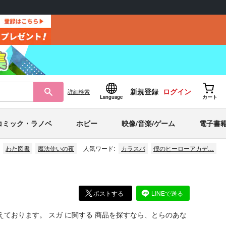
新規登録
ログイン
詳細
検索
Language
カート
コミック・ラノベ
ホビー
映像/音楽/ゲーム
電子書
わた図書
魔法使いの夜
人気ワード:
カラスバ
僕のヒーローアカデ…
ポストする
LINEで送る
えております。
スガ
に関する
商品
を探すなら、とらのあな