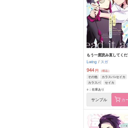
もう一度読み直してくだ
L-wing
/
スガ
944
円
（税込）
その他
カラスバ×セイカ
カラスバ
セイカ
○：在庫あり
サンプル
カ