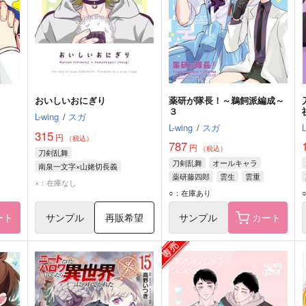
おいしいおにぎり
薬研が隊長！～鵜飼派編成～
３
L-wing
/
スガ
L-wing
/
スガ
315
円
（税込）
787
円
（税込）
刀剣乱舞
刀剣乱舞
オールキャラ
南泉一文字×山姥切長義
薬研藤四郎
雲生
雲重
南泉一文字
山姥切長義
×：在庫なし
○：在庫あり
ート
サンプル
再販希望
サンプル
カート