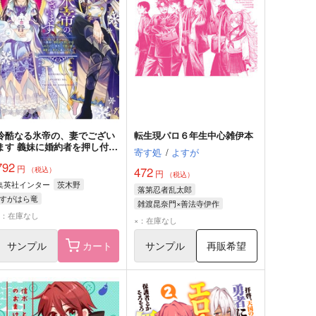
冷酷なる氷帝の、妻でござい
転生現パロ６年生中心雑伊本
ます 義妹に婚約者を押し付け
寄す処
/
よすが
られたけど、意外と可愛い彼
792
円
に溺愛され幸せに暮らしてる
472
（税込）
円
（税込）
1
集英社インター
茨木野
落第忍者乱太郎
すがはら竜
雑渡昆奈門×善法寺伊作
×：在庫なし
雑渡昆奈門
善法寺伊作
×：在庫なし
サンプル
カート
サンプル
再販希望