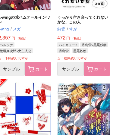
L-wingの荒ハムオールインワ
うっかり付き合ってくれない
ン
かな、この人
L-wing
/
スガ
鈍管
/
すが
2,357
472
円
円
（税込）
（税込）
ペルソナ
ハイキュー!!
月島蛍×黒尾鉄朗
荒垣真次郎×女主人公
月島蛍
黒尾鉄朗
荒垣真次郎
女主人公
△：予約残りわずか
△：在庫残りわずか
サンプル
カート
サンプル
カート