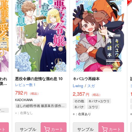
われ
悪役令嬢の怠惰な溜め息 10
キバユウ再録本
復縁
レビュー数
1
L-wing
/
スガ
遅い
792
2,357
円
（税込）
円
（税込）
KADOKAWA
その他
キバナ×ユウリ
ほしの総明/作画 篠原皐月/原作 すがはら竜/キャラクターデザイン
キバナ
ユウリ
橘皆無/漫画 彩戸ゆめ/原作 すがはら竜/キャラクター原案 一花夜/キャラクター原案
×：在庫なし
○：在庫あり
ート
サンプル
カート
サンプル
カート