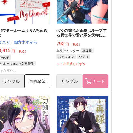
パウダールームよりAを込め
ぼくの壊れた正義はループす
て
る異世界で愛と罪を天秤にか
ける 2
ヨスガ
/
四方木すがら
792
円
（税込）
3,615
円
集英社インター
横塚司
（税込）
スガレオン
やくり
その他
クルーウェル×女監督生
△：在庫残りわずか
デイヴィス・クルーウェル
×：在庫なし
女監督生
サンプル
再販希望
サンプル
カート