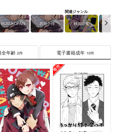
関連ジャンル
BUSUKOPAN
西向ク侍
桃源暗鬼
その他
籍
全年齢
電子書籍
成年
2件
10件