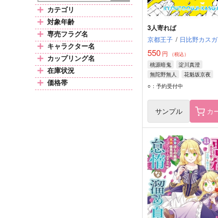
カテゴリ
対象年齢
3人寄れば
専売フラグ名
京都王子
/
日比野カスガ
キャラクター名
550
円
（税込）
カップリング名
桃源暗鬼
淀川真澄
在庫状況
無陀野無人
花魁坂京夜
価格帯
○：予約受付中
サンプル
カ