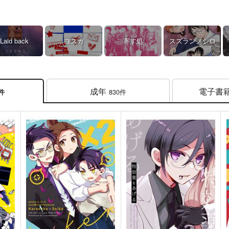
Laid back
ヨスガ
寄す処
スズランノシロ
成年
電子書
830件
4件