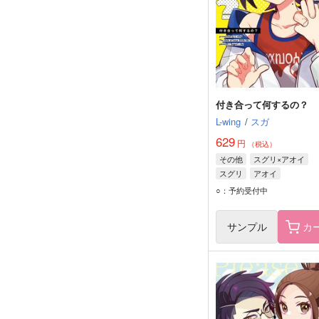
付き合って何するの？
L-wing
/
スガ
629
円
（税込）
その他
スグリ×アオイ
スグリ
アオイ
○：予約受付中
サンプル
カ