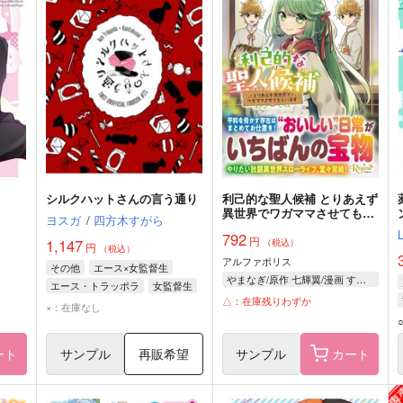
シルクハットさんの言う通り
利己的な聖人候補 とりあえず
異世界でワガママさせてもら
ヨスガ
/
四方木すがら
います 3
792
円
1,147
（税込）
円
（税込）
アルファポリス
その他
エース×女監督生
やまなぎ/原作 七輝翼/漫画 すがはら竜/キャラクター原案
エース・トラッポラ
女監督生
△：在庫残りわずか
×：在庫なし
ート
サンプル
再販希望
サンプル
カート