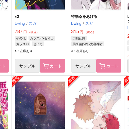
×2
特効薬をあげる
L-wing
/
スガ
L-wing
/
スガ
787
315
円
円
（税込）
（税込）
その他
カラスバ×セイカ
刀剣乱舞
カラスバ
セイカ
薬研藤四郎×女審神者
薬研藤四郎
女審神者
○：在庫あり
○：在庫あり
ート
サンプル
カート
サンプル
カート