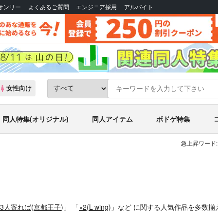
Bオンリー
よくあるご質問
エンジニア採用
アルバイト
女性向け
同人特集(オリジナル)
同人アイテム
ボドゲ特集
急上昇ワード:
3人寄れば
(
京都王子
)」
「
×2
(
L-wing
)」
など
に関する人気作品を多数揃