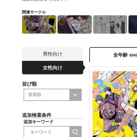
関連サークル
京都王子
L-wing
鈍管
男性向け
全年齢
65
女性向け
並び順
追加検索条件
追加キーワード