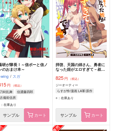
薬研が隊長！～信ボーと信ノ
拝啓、天国の姉さん、勇者に
ンのおまけ本～
なった姪がエロすぎて－叔父
さん、保護者とかそろそろ無
L-wing
/
スガ
825
円
理です+ 2
（税込）
315
円
ジーオーティー
（税込）
らすが怜/漫画 LA軍/原作
刀剣乱舞
信濃藤四郎
古備前信房
○：在庫あり
○：在庫あり
サンプル
カート
サンプル
カート