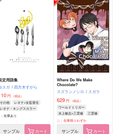
設定用語集
Where Do We Make
Chocolate?
ヨスガ
/
四方木すがら
スズランノシロ
/
スガラ
110
円
（税込）
629
円
（税込）
その他
レオナ×女監督生
ワールドトリガー
レオナ・キングスカラー
水上敏志×三雲修
三雲修
女監督生
○：在庫あり
水上敏志
△：在庫残りわずか
サンプル
カート
サンプル
カート