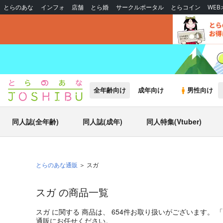
とらのあな
インフォ
店舗
とら婚
サークルポータル
とらコイン
WE
全年齢向け
成年向け
男性向け
同人誌(全年齢)
同人誌(成年)
同人特集(Vtuber)
とらのあな通販
スガ
スガ の商品一覧
スガ
に関する
商品
は、
654
件お取り扱いがございます。
「
通販にお任せください。