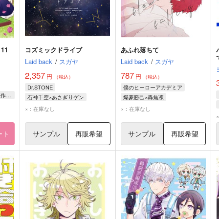
11
コズミックドライブ
あふれ落ちて
Laid back
/
スガヤ
Laid back
/
スガヤ
2,357
787
円
円
（税込）
（税込）
Dr.STONE
僕のヒーローアカデミア
ほしの総明/作画 篠原皐月/原作 すがはら竜/キャラクターデザイン
石神千空×あさぎりゲン
爆豪勝己×轟焦凍
あさぎりゲン
石神千空
×：在庫なし
×：在庫なし
ート
サンプル
再販希望
サンプル
再販希望