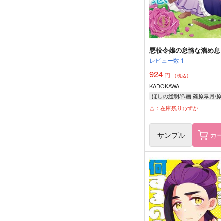
悪役令嬢の怠惰な溜め息 
レビュー数
1
924
円
（税込）
KADOKAWA
△：在庫残りわずか
サンプル
カ