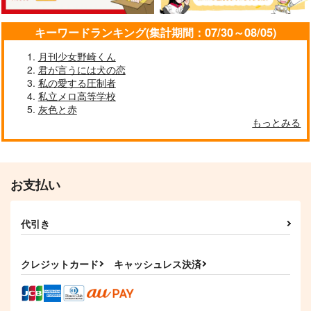
キーワードランキング(集計期間：07/30～08/05)
月刊少女野崎くん
君が言うには犬の恋
私の愛する圧制者
私立メロ高等学校
灰色と赤
もっとみる
お支払い
代引き
クレジットカード
キャッシュレス決済