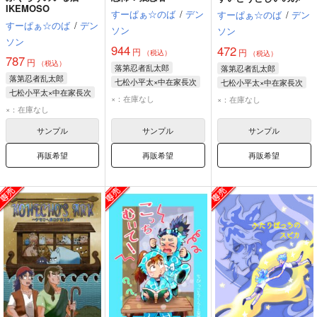
IKEMOSO
すーぱぁ☆のば
/
デン
すーぱぁ☆のば
/
デン
すーぱぁ☆のば
/
デン
ソン
ソン
ソン
944
472
円
円
（税込）
（税込）
787
円
（税込）
落第忍者乱太郎
落第忍者乱太郎
落第忍者乱太郎
七松小平太×中在家長次
七松小平太×中在家長次
七松小平太×中在家長次
七松小平太
七松小平太
×：在庫なし
×：在庫なし
七松小平太
×：在庫なし
中在家長次
中在家長次
中在家長次
サンプル
サンプル
サンプル
再販希望
再販希望
再販希望