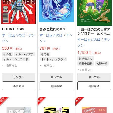
ORTIN CRISIS
きみと戯れのキス
十四一ほのぼの日常ア
ンソロジー ぬくもり
すーぱぁ☆のば
/
デン
すーぱぁ☆のば
/
デン
ふたつ
すーぱぁ☆のば
/
デン
ソン
ソン
ソン
550
787
円
円
（税込）
（税込）
1,150
円
（税込）
その他
オルト×イデア
その他
おそ松さん
オルト・シュラウド
オルト・シュラウド
松野十四松
松野一松
イデア・シュラウド
イデア・シュラウド
×：在庫なし
×：在庫なし
×：在庫なし
サンプル
サンプル
サンプル
再販希望
再販希望
再販希望