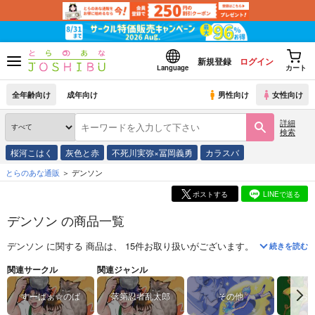
新規登録
ログイン
Language
カート
全年齢向け
成年向け
男性向け
女性向け
詳細
検索
桜河こはく
灰色と赤
不死川実弥×冨岡義勇
カラスバ
とらのあな通販
デンソン
ポストする
LINEで送る
デンソン の商品一覧
デンソン
に関する
商品
は、
15
件お取り扱いがございます。
「
ふくろうのい
続きを読む
関連サークル
関連ジャンル
すーぱぁ☆のば
落第忍者乱太郎
その他
お