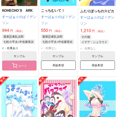
KOHECHO’S ARK
こっちむいて！
ふたりぼっちのスピカ
すーぱぁ☆のば
/
デン
すーぱぁ☆のば
/
デン
すーぱぁ☆のば
/
デン
ソン
ソン
ソン
944
550
1,210
円
円
円
（税込）
（税込）
（税込）
落第忍者乱太郎
落第忍者乱太郎
その他
七松小平太×中在家長次
七松小平太×中在家長次
イデア・シュラウド
七松小平太
七松小平太
オルト・シュラウド
○：在庫あり
×：在庫なし
×：在庫なし
中在家長次
中在家長次
サンプル
サンプル
サンプル
再販希望
再販希望
カート