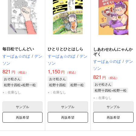
毎日松でしんどい
ひとりとひとはしら
しあわせわんにゃんか
ぞく
すーぱぁ☆のば
/
デン
すーぱぁ☆のば
/
デン
すーぱぁ☆のば
/
デン
ソン
ソン
ソン
821
1,150
円
円
（税込）
（税込）
821
円
（税込）
おそ松さん
おそ松さん
おそ松さん
松野十四松×松野一松
松野十四松
松野一松
松野十四松×松野一松
松野十四松
松野一松
×：在庫なし
×：在庫なし
松野十四松
松野一松
×：在庫なし
サンプル
サンプル
サンプル
再販希望
再販希望
再販希望