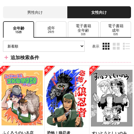
男性向け
女性向け
電子書籍
電子書籍
成年
全年齢
全年齢
成年
26件
15件
0件
0件
表示
3カ
2カ
1カ
追加検索条件
ラ
ラ
ラ
ム
ム
ム
表
表
表
示
示
示
ふくろうのいる店
恐怖！狼忍者
すいとうとしいのみ