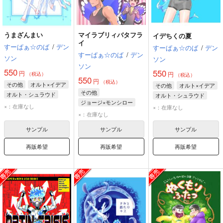
うまざんまい
マイラブリィバタフラ
イデちくの夏
イ
すーぱぁ☆のば
/
デン
すーぱぁ☆のば
/
デン
すーぱぁ☆のば
/
デン
ソン
ソン
ソン
550
550
円
円
（税込）
（税込）
550
円
（税込）
その他
オルト×イデア
その他
オルト×イデア
その他
オルト・シュラウド
オルト・シュラウド
ジョージ×モンシロー
イデア・シュラウド
イデア・シュラウド
×：在庫なし
×：在庫なし
モンシロー
ジョージ
×：在庫なし
サンプル
サンプル
サンプル
再販希望
再販希望
再販希望