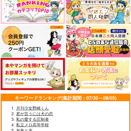
キーワードランキング(集計期間：07/30～08/05)
月刊少女野崎くん
君が言うには犬の恋
私の愛する圧制者
私立メロ高等学校
灰色と赤