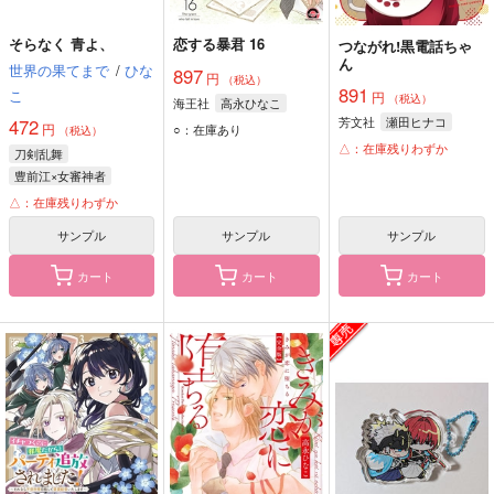
そらなく 青よ、
恋する暴君 16
つながれ!黒電話ちゃ
ん
世界の果てまで
/
ひな
897
円
（税込）
891
こ
円
（税込）
海王社
高永ひなこ
芳文社
瀬田ヒナコ
472
円
○：在庫あり
（税込）
△：在庫残りわずか
刀剣乱舞
豊前江×女審神者
豊前江
女審神者
△：在庫残りわずか
サンプル
サンプル
サンプル
カート
カート
カート