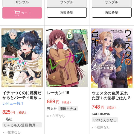
サンプル
サンプル
サンプル
再販希望
再販希望
カート
イチャつくのに邪魔だ
レーカン! 15
ウェスタの台所 忘れ
からとパーティ追放さ
たぼくの世界ごはん 2
869
円
れました! それなら不
（税込）
レビュー数
1
748
労所得目指して賃貸経
円
（税込）
芳文社
瀬田ヒナコ
825
営いたします 1
円
（税込）
KADOKAWA
×：在庫なし
一迅社
いのうえひなこ
しゃるもん/漫画 桃月とと/原作 桧野ひなこ/キャラクターデザイン
×：在庫なし
×：在庫なし