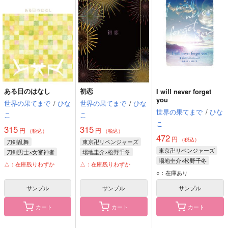
ある日のはなし
初恋
I will never forget
you
世界の果てまで
/
ひな
世界の果てまで
/
ひな
世界の果てまで
/
ひな
こ
こ
こ
315
315
円
円
（税込）
（税込）
472
円
（税込）
刀剣乱舞
東京卍リベンジャーズ
東京卍リベンジャーズ
刀剣男士×女審神者
場地圭介×松野千冬
場地圭介×松野千冬
女審神者
髭切
場地圭介
松野千冬
△：在庫残りわずか
△：在庫残りわずか
場地圭介
松野千冬
堀川国広
○：在庫あり
サンプル
サンプル
サンプル
カート
カート
カート