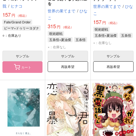
を
我
/
ヒナコ
世界の果てまで
/
ひな
世界の果てまで
/
ひな
こ
157
円
（税込）
こ
157
Fate/Grand Order
円
（税込）
315
円
（税込）
ビーマ×ドゥリーヨダナ
呪術廻戦
呪術廻戦
ビーマ
○：在庫あり
五条悟×夏油傑
五条悟
五条悟×夏油傑
五条悟
ドゥリーヨダナ
夏油傑
×：在庫なし
夏油傑
×：在庫なし
サンプル
サンプル
サンプル
再販希望
再販希望
カート