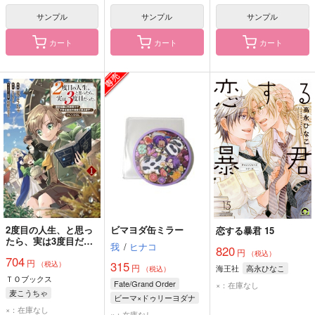
サンプル
サンプル
サンプル
カート
カート
カート
2度目の人生、と思っ
ビマヨダ缶ミラー
恋する暴君 15
たら、実は3度目だっ
我
/
ヒナコ
820
た。～歴史知識と内政
円
（税込）
704
円
努力で不幸な歴史の改
315
（税込）
円
海王社
高永ひなこ
（税込）
変に挑みます～
ＴＯブックス
Fate/Grand Order
@COMIC 1
×：在庫なし
麦こうちゃ
ビーマ×ドゥリーヨダナ
take4/原作 桧野ひなこ/キャラクター原案
×：在庫なし
ビーマ
×：在庫なし