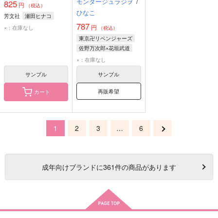
モンタージュラジヲ
/
825
円
（税込）
ひなこ
芳文社
瀬田ヒナコ
787
円
×：在庫なし
（税込）
東京卍リベンジャーズ
佐野万次郎×花垣武道
×：在庫なし
サンプル
サンプル
再販希望
カート
1
2
3
…
6
成年
向けブランドに
361
件の商品があります