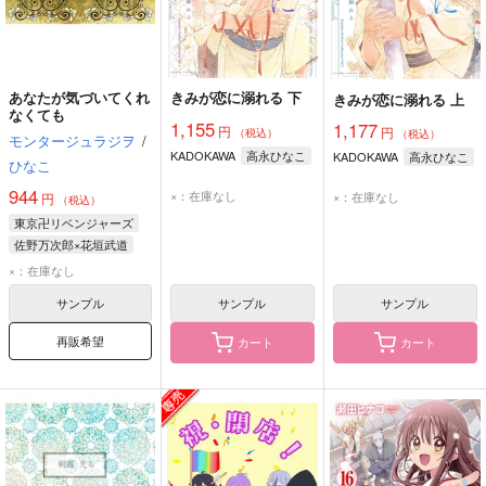
あなたが気づいてくれ
きみが恋に溺れる 下
きみが恋に溺れる 上
なくても
1,155
1,177
円
円
（税込）
（税込）
モンタージュラジヲ
/
KADOKAWA
高永ひなこ
KADOKAWA
高永ひなこ
ひなこ
944
×：在庫なし
×：在庫なし
円
（税込）
東京卍リベンジャーズ
佐野万次郎×花垣武道
佐野万次郎
花垣武道
×：在庫なし
サンプル
サンプル
サンプル
再販希望
カート
カート