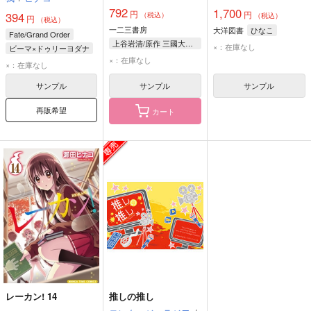
にできない弱小貴族奮
年ファンブック
792
1,700
円
闘記 4
円
PARTY NIGHT）
394
（税込）
（税込）
円
（税込）
一二三書房
大洋図書
ひなこ
Fate/Grand Order
上谷岩清/原作 三國大和/漫画 桧野ひなこ/キャラクター原案
×：在庫なし
ビーマ×ドゥリーヨダナ
×：在庫なし
ビーマ
×：在庫なし
ドゥリーヨダナ
サンプル
サンプル
サンプル
再販希望
カート
レーカン! 14
推しの推し