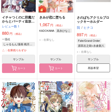
イチャつくのに邪魔だ
きみが恋に堕ちる
さのぱちアクリルブロ
からとパーティ追放さ
ックキーホルダー
1,067
円
れました! それなら不
（税込）
レビュー数
1
我
/
ヒナコ
労所得目指して賃貸経
KADOKAWA
高永ひなこ
880
営いたします 3
円
897
（税込）
円
（税込）
一迅社
×：在庫なし
Fate/Grand Order
しゃるもん/漫画 桃月とと/原作 桧野ひなこ/キャラクターデザイン
原田左之助×永倉新八
△：在庫残りわずか
原田左之助
永倉新八
×：在庫なし
サンプル
サンプル
サンプル
再販希望
カート
カート