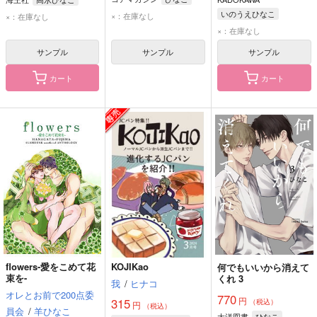
いのうえひなこ
×：在庫なし
×：在庫なし
×：在庫なし
サンプル
サンプル
サンプル
カート
カート
flowers-愛をこめて花
KOJIKao
何でもいいから消えて
束を-
くれ 3
我
/
ヒナコ
オレとお前で200点委
770
円
315
（税込）
円
（税込）
員会
/
羊ひなこ
大洋図書
ひなこ