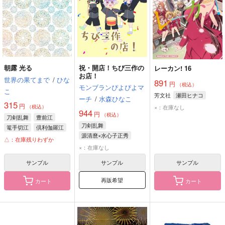
朝露 光る
祝・開店！ちび三作の
レーカン! 16
お店！
世界の果てまで
/
ひな
891
円
（税込）
モンブランぴよぴよマ
こ
芳文社
瀬田ヒナコ
ーチ
/
水森ひなこ
315
円
×：在庫なし
（税込）
944
円
（税込）
刀剣乱舞
豊前江
刀剣乱舞
篭手切江
倶利伽羅江
源清麿×水心子正秀
△：在庫残りわずか
水心子正秀
源清麿
×：在庫なし
大慶直胤
サンプル
サンプル
サンプル
再販希望
カート
カート