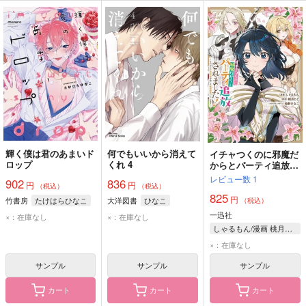
輝く僕は君のあまいド
何でもいいから消えて
イチャつくのに邪魔だ
ロップ
くれ 4
からとパーティ追放さ
れました! それなら不
レビュー数
1
902
836
円
円
労所得目指して賃貸経
（税込）
（税込）
825
営いたします 2
円
竹書房
たけはらひなこ
大洋図書
ひなこ
（税込）
一迅社
×：在庫なし
×：在庫なし
しゃるもん/漫画 桃月とと/原作 桧野ひなこ/キャラクターデザイン
×：在庫なし
サンプル
サンプル
サンプル
カート
カート
カート