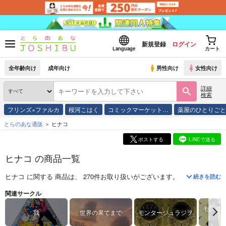
新規登録
ログイン
Language
カート
全年齢向け
成年向け
男性向け
女性向け
詳細
検索
フリンズ×ファルカ
桜河こはく
コミックマーケット…
薬屋のひとりご
とらのあな通販
ヒナコ
ポストする
LINEで送る
ヒナコ の商品一覧
ヒナコ
に関する
商品
は、
270
件お取り扱いがございます。
「
ビマヨダマ
続きを読む
関連サークル
モンブ
我
世界の果てまで
モンタージュラジヲ