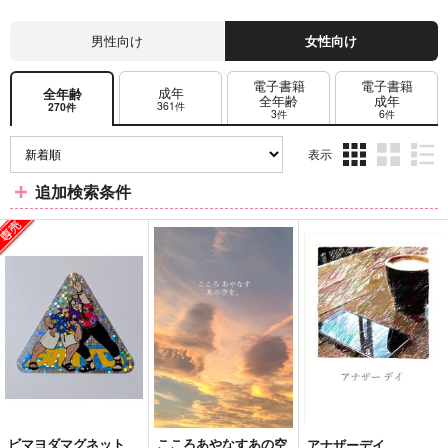
男性向け
女性向け
電子書籍
電子書籍
成年
全年齢
全年齢
成年
361件
270件
3件
6件
表示
3カ
2カ
1カ
追加検索条件
ラ
ラ
ラ
ム
ム
ム
表
表
表
示
示
示
ビマヨダマグネット
こころあやなすあの空
アナザーデイ