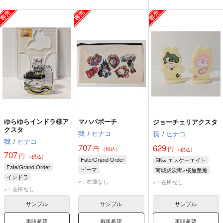
ゆらゆらインドラ様ア
マハバポーチ
ジョーチェリアクスタ
クスタ
我
/
ヒナコ
我
/
ヒナコ
我
/
ヒナコ
707
629
円
円
（税込）
（税込）
707
円
（税込）
Fate/Grand Order
SK∞ エスケーエイト
Fate/Grand Order
ビーマ
南城虎次郎×桜屋敷薫
インドラ
ドゥリーヨダナ
南城虎次郎
桜屋敷薫
×：在庫なし
×：在庫なし
×：在庫なし
インドラ
サンプル
サンプル
サンプル
再販希望
再販希望
再販希望