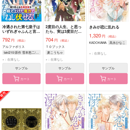
冷遇された第七皇子は
2度目の人生、と思っ
きみが恋に乱れる
いずれぎゃふんと言わ
たら、実は3度目だっ
1,320
せたい! 1
た。～歴史知識と内政
円
（税込）
792
704
円
円
努力で不幸な歴史の改
（税込）
（税込）
KADOKAWA
高永ひなこ
変に挑みます～
アルファポリス
ＴＯブックス
@COMIC 3
taki210/原作 雪本愁二/漫画 桧野ひなこ/キャラクター原案
麦こうちゃ
×：在庫なし
take4/原作 桧野ひなこ/キャラクター原案
×：在庫なし
×：在庫なし
サンプル
サンプル
サンプル
カート
カート
カート