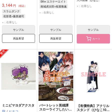
SK∞ エスケーエイト
3,144
円
×：在庫なし
（税込）
南城虎次郎×桜屋敷薫
スラムダンク
南城虎次郎
桜屋敷薫
×：在庫なし
花形透×藤真健司
藤真健司
花形透
×：在庫なし
サンプル
サンプル
サンプル
再販希望
再販希望
カート
ミニビマヨダアクスタ
バートレット英雄譚
【有償特典】アクリル
スローライフしたいの
スタンド（ひなこ10周
我
/
ヒナコ