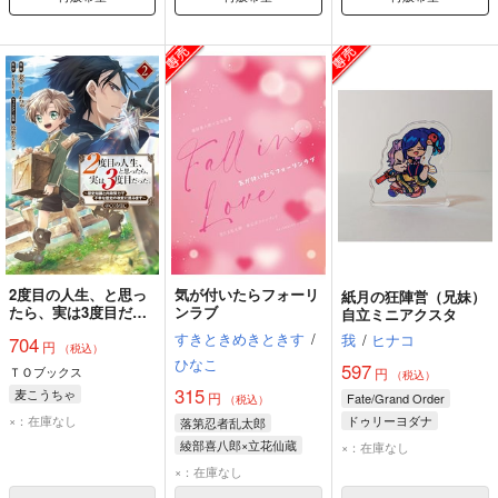
2度目の人生、と思っ
気が付いたらフォーリ
紙月の狂陣営（兄妹）
たら、実は3度目だっ
ンラブ
自立ミニアクスタ
た。～歴史知識と内政
すきときめきときす
/
我
/
ヒナコ
704
円
努力で不幸な歴史の改
（税込）
ひなこ
変に挑みます～
597
ＴＯブックス
円
（税込）
@COMIC 2
315
麦こうちゃ
円
Fate/Grand Order
（税込）
take4/原作 桧野ひなこ/キャラクター原案
×：在庫なし
ドゥリーヨダナ
落第忍者乱太郎
アーユス
綾部喜八郎×立花仙蔵
×：在庫なし
×：在庫なし