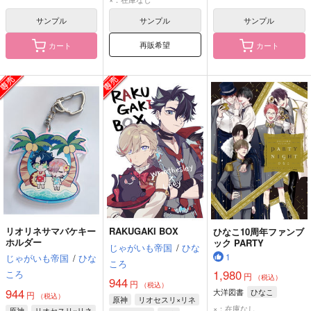
ドゥリーヨダナ
サンプル
サンプル
サンプル
再販希望
カート
カート
リオリネサマバケキー
RAKUGAKI BOX
ひなこ10周年ファンブ
ホルダー
ック PARTY
じゃがいも帝国
/
ひな
1
じゃがいも帝国
/
ひな
ころ
1,980
ころ
円
（税込）
944
円
（税込）
944
大洋図書
ひなこ
円
（税込）
原神
リオセスリ×リネ
×：在庫なし
原神
リオセスリ×リネ