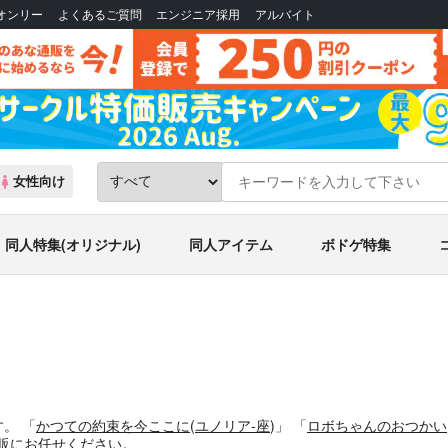
Bオンリー
よくあるご質問
エンジニア採用
アルバイト
女性向け
同人特集(オリジナル)
同人アイテム
ボドゲ特集
す。
「
かつての約束を今ここに
(
ユノリア-座
)」
「
ロボちゃんのおつかい
販にお任せください。