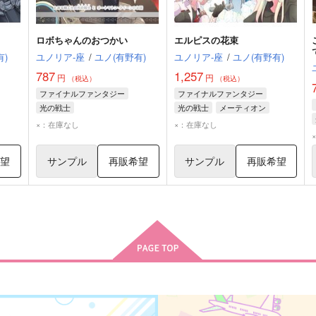
ロボちゃんのおつかい
エルピスの花束
有)
ユノリア-座
/
ユノ(有野有)
ユノリア-座
/
ユノ(有野有)
787
1,257
円
円
（税込）
（税込）
ファイナルファンタジー
ファイナルファンタジー
光の戦士
光の戦士
メーティオン
オートマトン・クイーン
×：在庫なし
×：在庫なし
希望
サンプル
再販希望
サンプル
再販希望