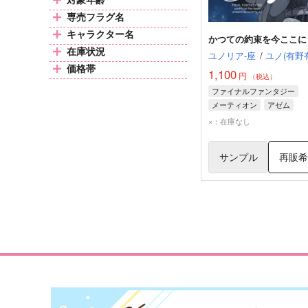
専売フラグ名
キャラクター名
かつての約束を今ここに
在庫状況
ユノリア-座
/
ユノ(有野
価格帯
1,100
円
（税込）
ファイナルファンタジー
メーティオン
アゼム
光の戦士
×：在庫なし
サンプル
再販