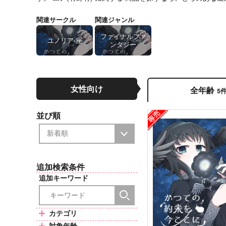
関連サークル
関連ジャンル
ファイナルファ
ユノリア-座
ンタジー
女性向け
全年齢
5
並び順
追加検索条件
追加キーワード
カテゴリ
対象年齢