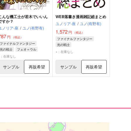
こんな機工士が若木でいいん
WEB落書き漫画雑記総まとめ
ですか？
ユノリア-座
/
ユノ(有野有)
ユノリア-座
/
ユノ(有野有)
1,572
円
（税込）
787
円
（税込）
ファイナルファンタジー
ファイナルファンタジー
光の戦士
光の戦士
フェオ＝ウル
×：在庫なし
×：在庫なし
サンプル
再販希望
サンプル
再販希望