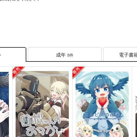
成年
電子書
5件
件