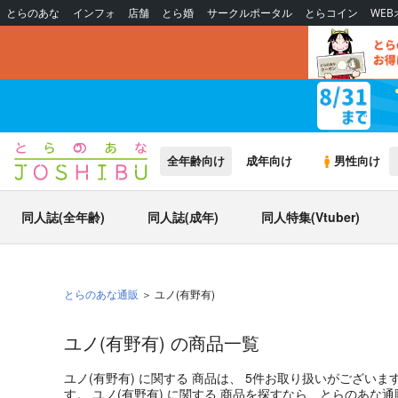
とらのあな
インフォ
店舗
とら婚
サークルポータル
とらコイン
WE
全年齢向け
成年向け
男性向け
同人誌(全年齢)
同人誌(成年)
同人特集(Vtuber)
とらのあな通販
ユノ(有野有)
ユノ(有野有) の商品一覧
ユノ(有野有)
に関する
商品
は、
5
件お取り扱いがございま
す。
ユノ(有野有)
に関する
商品
を探すなら、とらのあな通