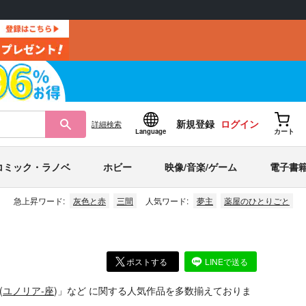
新規登録
ログイン
詳細
検索
Language
カート
コミック・ラノベ
ホビー
映像/音楽/ゲーム
電子書
急上昇ワード:
灰色と赤
三間
人気ワード:
夢主
薬屋のひとりごと
ポストする
LINEで送る
(
ユノリア-座
)」
など
に関する人気作品を多数揃えておりま