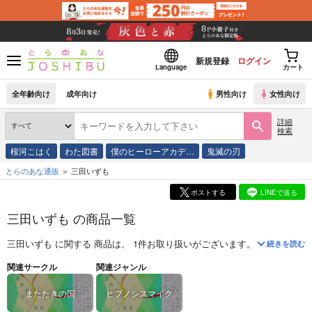
新規登録
ログイン
Language
カート
全年齢向け
成年向け
男性向け
女性向け
詳細
検索
桜河こはく
わた図書
僕のヒーローアカデ…
鬼滅の刃
とらのあな通販
三田いずも
ポストする
LINEで送る
三田いずも の商品一覧
三田いずも
に関する
商品
は、
1
件お取り扱いがございます。
「
まぎれも
続きを読む
関連サークル
関連ジャンル
またたきの国
ヒプノシスマイク