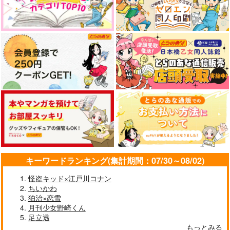
キーワードランキング(集計期間：07/30～08/02)
怪盗キッド×江戸川コナン
ちいかわ
狛治×恋雪
月刊少女野崎くん
足立透
もっとみる