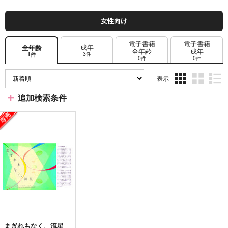
女性向け
電子書籍
電子書籍
成年
全年齢
全年齢
成年
3件
1件
0件
0件
表示
3カ
2カ
1カ
追加検索条件
ラ
ラ
ラ
ム
ム
ム
表
表
表
示
示
示
まぎれもなく、流星