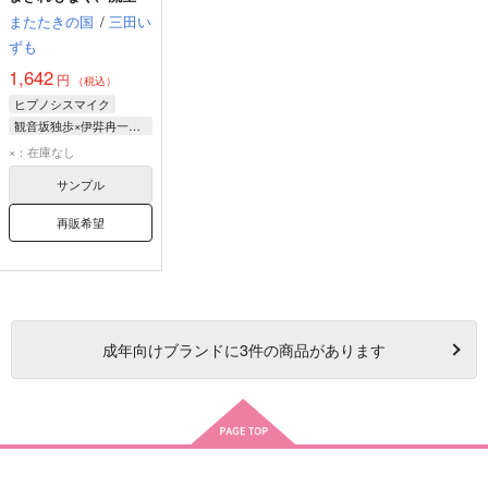
またたきの国
/
三田い
ずも
1,642
円
（税込）
ヒプノシスマイク
観音坂独歩×伊弉冉一二三
×：在庫なし
サンプル
再販希望
成年
向けブランドに
3
件の商品があります