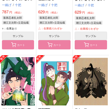
一絡げ
/
十把
一絡げ
/
十把
一絡げ
/
十把
787
629
629
円
円
円
（税込）
（税込）
（税込）
落第忍者乱太郎
落第忍者乱太郎
落第忍者乱太郎
潮江文次郎×立花仙蔵
潮江文次郎×立花仙蔵
潮江文次郎×立花仙蔵
立花仙蔵
潮江文次郎
立花仙蔵
潮江文次郎
潮江文次郎
立花仙蔵
○：在庫あり
△：在庫残りわずか
△：在庫残りわずか
綾部喜八郎
綾部喜八郎
サンプル
サンプル
サンプル
カート
カート
カート