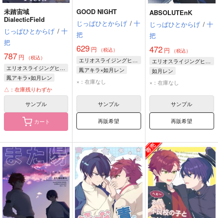
未踏宙域
GOOD NIGHT
ABSOLUTEnK
DialecticField
じっぱひとからげ
/
十
じっぱひとからげ
/
十
じっぱひとからげ
/
十
把
把
把
629
472
円
円
（税込）
（税込）
787
円
（税込）
エリオスライジングヒーローズ
エリオスライジングヒーローズ
エリオスライジングヒーローズ
鳳アキラ×如月レン
如月レン
鳳アキラ×如月レン
鳳アキラ
如月レン
×：在庫なし
×：在庫なし
鳳アキラ
如月レン
△：在庫残りわずか
サンプル
サンプル
サンプル
再販希望
再販希望
カート