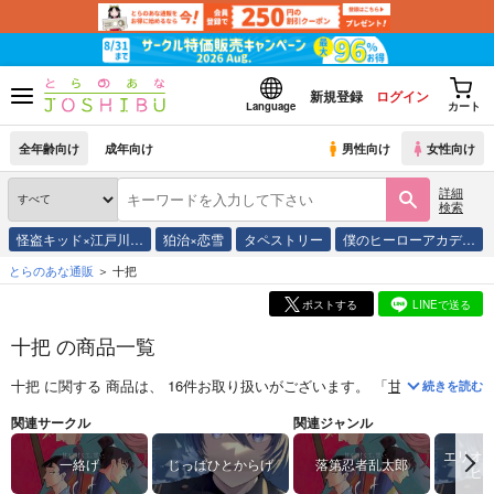
新規登録
ログイン
Language
カート
全年齢向け
成年向け
男性向け
女性向け
詳細
検索
怪盗キッド×江戸川…
狛治×恋雪
タペストリー
僕のヒーローアカデ…
とらのあな通販
十把
ポストする
LINEで送る
十把 の商品一覧
十把
に関する
商品
は、
16
件お取り扱いがございます。
「
甘く、甘くて、
続きを読む
関連サークル
関連ジャンル
エリオ
一絡げ
じっぱひとからげ
落第忍者乱太郎
ヒ