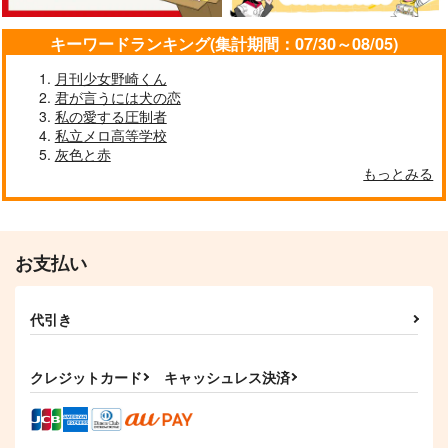
キーワードランキング(集計期間：07/30～08/05)
月刊少女野崎くん
君が言うには犬の恋
私の愛する圧制者
私立メロ高等学校
灰色と赤
もっとみる
お支払い
代引き
クレジットカード
キャッシュレス決済