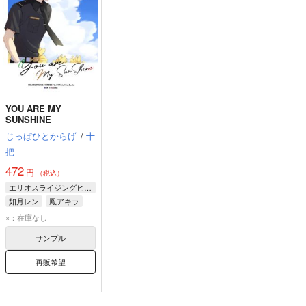
YOU ARE MY
SUNSHINE
じっぱひとからげ
/
十
把
472
円
（税込）
エリオスライジングヒーローズ
如月レン
鳳アキラ
×：在庫なし
サンプル
再販希望