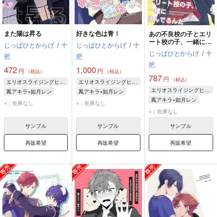
また陽は昇る
好きな色は青！
あの不良校の子とエリ
ート校の子、一緒に住
じっぱひとからげ
/
十
じっぱひとからげ
/
十
んでるんだ
じっぱひとからげ
/
十
把
把
把
472
1,000
円
円
（税込）
（税込）
787
円
（税込）
エリオスライジングヒーローズ
エリオスライジングヒーローズ
エリオスライジングヒーローズ
鳳アキラ×如月レン
鳳アキラ×如月レン
鳳アキラ×如月レン
鳳アキラ
如月レン
鳳アキラ
如月レン
×：在庫なし
×：在庫なし
鳳アキラ
如月レン
×：在庫なし
サンプル
サンプル
サンプル
再販希望
再販希望
再販希望