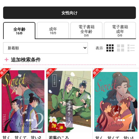
女性向け
電子書籍
電子書籍
成年
全年齢
全年齢
成年
16件
16件
0件
0件
表示
3カ
2カ
1カ
追加検索条件
ラ
ラ
ラ
ム
ム
ム
表
表
表
示
示
示
甘く、甘くて、甘い2
若葉のころ
甘く、甘くて、甘い1