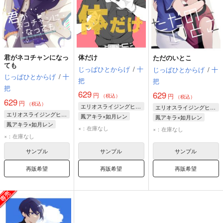
君がネコチャンになっ
体だけ
ただのいとこ
ても
じっぱひとからげ
/
十
じっぱひとからげ
/
十
じっぱひとからげ
/
十
把
把
把
629
629
円
円
（税込）
（税込）
629
円
（税込）
エリオスライジングヒーローズ
エリオスライジングヒーローズ
エリオスライジングヒーローズ
鳳アキラ×如月レン
鳳アキラ×如月レン
鳳アキラ×如月レン
鳳アキラ
如月レン
鳳アキラ
如月レン
×：在庫なし
×：在庫なし
鳳アキラ
如月レン
×：在庫なし
サンプル
サンプル
サンプル
再販希望
再販希望
再販希望