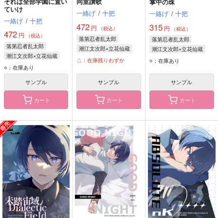
それは全部学園に置い
同室讃歌
掌中の珠
ていけ
一絡げ
/
十把
一絡げ
/
十把
一絡げ
/
十把
472
315
円
円
（税込）
（税込）
472
円
（税込）
落第忍者乱太郎
落第忍者乱太郎
落第忍者乱太郎
潮江文次郎×立花仙蔵
潮江文次郎×立花仙蔵
潮江文次郎×立花仙蔵
立花仙蔵
潮江文次郎
立花仙蔵
潮江文次郎
△：在庫残りわずか
○：在庫あり
立花仙蔵
潮江文次郎
○：在庫あり
綾部喜八郎
サンプル
サンプル
サンプル
カート
カート
カート