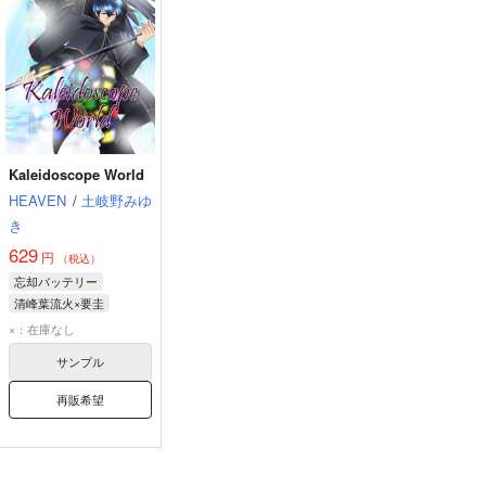
Kaleidoscope World
HEAVEN
/
土岐野みゆ
き
629
円
（税込）
忘却バッテリー
清峰葉流火×要圭
清峰葉流火
要圭
×：在庫なし
サンプル
再販希望