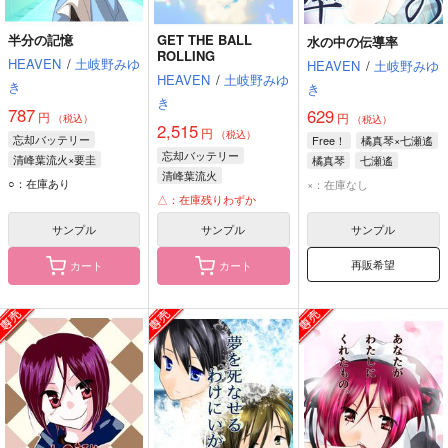
半分の記憶
GET THE BALL
水の中の伝導率
ROLLING
HEAVEN
/
土岐野みゆ
HEAVEN
/
土岐野みゆ
HEAVEN
/
土岐野みゆ
き
き
き
787
629
円
円
（税込）
（税込）
2,515
円
（税込）
忘却バッテリー
Free！
橘真琴×七瀬遙
忘却バッテリー
清峰葉流火×要圭
橘真琴
七瀬遙
清峰葉流火
清峰葉流火
要圭
○：在庫あり
×：在庫なし
△：在庫残りわずか
サンプル
サンプル
サンプル
再販希望
カート
カート