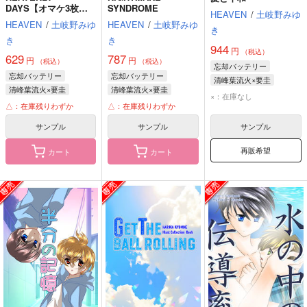
DAYS【オマケ3枚
SYNDROME
HEAVEN
/
土岐野みゆ
付】
HEAVEN
/
土岐野みゆ
HEAVEN
/
土岐野みゆ
き
き
き
944
円
（税込）
629
787
円
円
（税込）
（税込）
忘却バッテリー
忘却バッテリー
忘却バッテリー
清峰葉流火×要圭
清峰葉流火×要圭
清峰葉流火×要圭
清峰葉流火
要圭
×：在庫なし
清峰葉流火
要圭
清峰葉流火
要圭
△：在庫残りわずか
△：在庫残りわずか
サンプル
サンプル
サンプル
再販希望
カート
カート