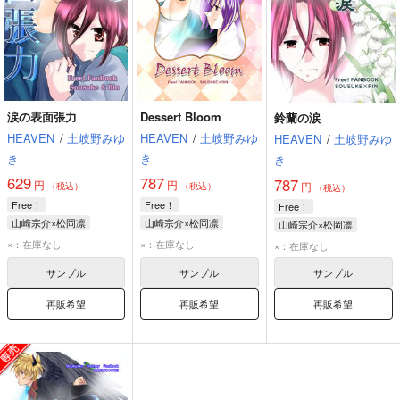
涙の表面張力
Dessert Bloom
鈴蘭の涙
HEAVEN
/
土岐野みゆ
HEAVEN
/
土岐野みゆ
HEAVEN
/
土岐野みゆ
き
き
き
629
787
787
円
円
円
（税込）
（税込）
（税込）
Free！
Free！
Free！
山崎宗介×松岡凛
山崎宗介×松岡凛
山崎宗介×松岡凛
山崎宗介
松岡凛
山崎宗介
松岡凛
山崎宗介
松岡凛
×：在庫なし
×：在庫なし
×：在庫なし
サンプル
サンプル
サンプル
再販希望
再販希望
再販希望