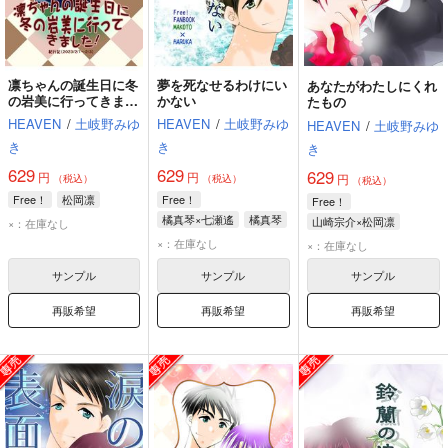
凛ちゃんの誕生日に冬
夢を死なせるわけにい
あなたがわたしにくれ
の岩美に行ってきまし
かない
たもの
た！
HEAVEN
/
土岐野みゆ
HEAVEN
/
土岐野みゆ
HEAVEN
/
土岐野みゆ
き
き
き
629
629
629
円
円
円
（税込）
（税込）
（税込）
Free！
松岡凛
Free！
Free！
橘真琴×七瀬遙
橘真琴
山崎宗介×松岡凛
×：在庫なし
七瀬遙
山崎宗介
松岡凛
×：在庫なし
×：在庫なし
サンプル
サンプル
サンプル
再販希望
再販希望
再販希望