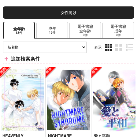
女性向け
電子書籍
電子書籍
成年
全年齢
全年齢
成年
16件
13件
0件
0件
表示
3カ
2カ
1カ
追加検索条件
ラ
ラ
ラ
ム
ム
ム
表
表
表
示
示
示
HEAVENLY
NIGHTMARE
愛と平和