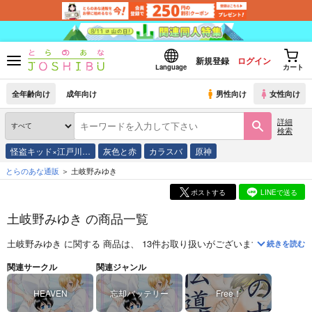
新規登録
ログイン
Language
カート
全年齢向け
成年向け
男性向け
女性向け
詳細
検索
怪盗キッド×江戸川…
灰色と赤
カラスバ
原神
とらのあな通販
土岐野みゆき
ポストする
LINEで送る
土岐野みゆき の商品一覧
土岐野みゆき
に関する
商品
は、
13
件お取り扱いがございます。
「
HEAV
続きを読む
関連サークル
関連ジャンル
HEAVEN
忘却バッテリー
Free！