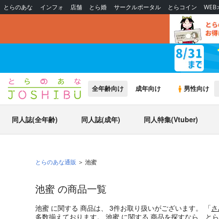
とらのあな
インフォ
店舗
とら婚
サークルポータル
とらコイン
WE
全年齢向け
成年向け
男性向け
同人誌(全年齢)
同人誌(成年)
同人特集(Vtuber)
とらのあな通販
池蜜
池蜜 の商品一覧
池蜜
に関する
商品
は、
3
件お取り扱いがございます。
「
さ
多数揃えております。
池蜜
に関する
商品
を探すなら、とら