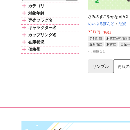
カテゴリ
対象年齢
さみのすこやかな日々2
専売フラグ名
めいぷるぽんど
/
池蜜
キャラクター名
715
円
（税込）
カップリング名
刀剣乱舞
村雲江×五月雨
在庫状況
五月雨江
村雲江
日光一
価格帯
×：在庫なし
サンプル
再販