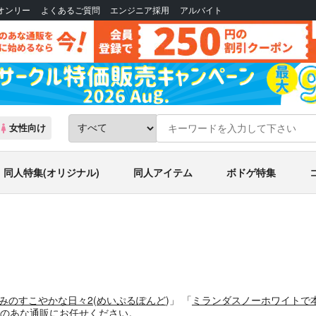
Bオンリー
よくあるご質問
エンジニア採用
アルバイト
女性向け
同人特集(オリジナル)
同人アイテム
ボドゲ特集
みのすこやかな日々2
(
めいぷるぽんど
)」
「
ミランダスノーホワイトで
のあな通販にお任せください。