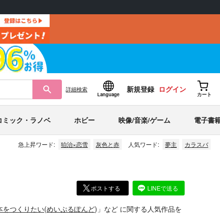
新規登録
ログイン
詳細
検索
Language
カート
コミック・ラノベ
ホビー
映像/音楽/ゲーム
電子書
急上昇ワード:
狛治×恋雪
灰色と赤
人気ワード:
夢主
カラスバ
ポストする
LINEで送る
本をつくりたい
(
めいぷるぽんど
)」
など
に関する人気作品を