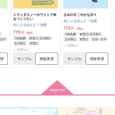
ミランダスノーホワイトで本
さみのすこやかな日々
をつくりたい
めいぷるぽんど
/
池蜜
めいぷるぽんど
/
池蜜
715
円
（税込）
715
円
（税込）
江
刀剣乱舞
村雲江×五月雨江
刀剣乱舞
村雲江×五月雨江
文字
五月雨江
村雲江
日光一文字
五月雨江
村雲江
×：在庫なし
×：在庫なし
希望
サンプル
再販希望
サンプル
再販希望