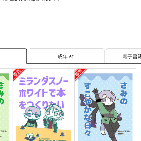
成年
電子書
6件
件