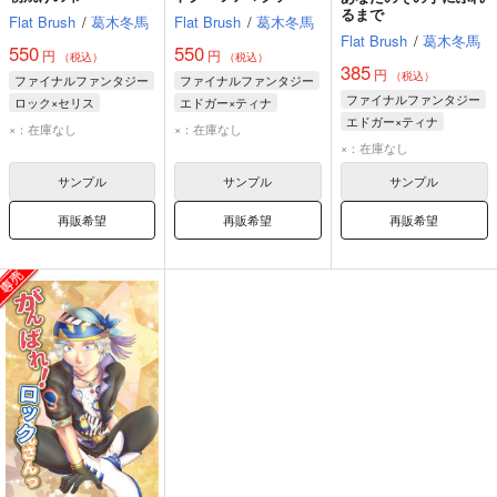
るまで
Flat Brush
/
葛木冬馬
Flat Brush
/
葛木冬馬
Flat Brush
/
葛木冬馬
550
550
円
円
（税込）
（税込）
385
円
（税込）
ファイナルファンタジー
ファイナルファンタジー
ファイナルファンタジー
ロック×セリス
エドガー×ティナ
エドガー×ティナ
ロック・コール
エドガー・ロニ・フィガロ
×：在庫なし
×：在庫なし
ティナ・ブランフォード
セリス・シェール
ティナ・ブランフォード
×：在庫なし
エドガー・ロニ・フィガロ
サンプル
サンプル
サンプル
マッシュ・レネ・フィガロ
再販希望
再販希望
再販希望