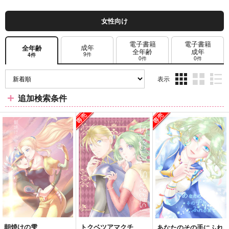
女性向け
電子書籍
電子書籍
成年
全年齢
全年齢
成年
9件
4件
0件
0件
表示
3カ
2カ
1カ
追加検索条件
ラ
ラ
ラ
ム
ム
ム
表
表
表
示
示
示
朝焼けの雫
トクベツアマクチ
あなたのその手にふれ