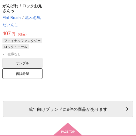
がんばれ！ロックお兄
さんっ
Flat Brush
/
葛木冬馬
だいんこ
407
円
（税込）
ファイナルファンタジー
ロック・コール
セッツァー・ギャッビアーニ
×：在庫なし
ノクティス・ルシス・チェラム
サンプル
再販希望
成年
向けブランドに
9
件の商品があります