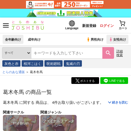
新規登録
ログイン
Language
カート
全年齢向け
成年向け
男性向け
女性向け
詳細
検索
灰色と赤
桜河こはく
呪術廻戦
鬼滅の刃
とらのあな通販
葛木冬馬
ポストする
LINEで送る
葛木冬馬 の商品一覧
葛木冬馬
に関する
商品
は、
4
件お取り扱いがございます。
「
朝焼けの雫
(
F
続きを読む
関連サークル
関連ジャンル
ファイナルファンタ
Flat Brush
ジー