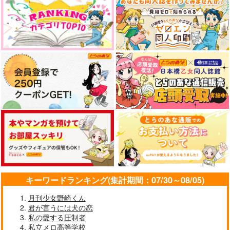
キーワードランキング(集計期間：07/30～08/05)
月刊少女野崎くん
君が言うには犬の恋
私の愛する圧制者
私立メロ高等学校