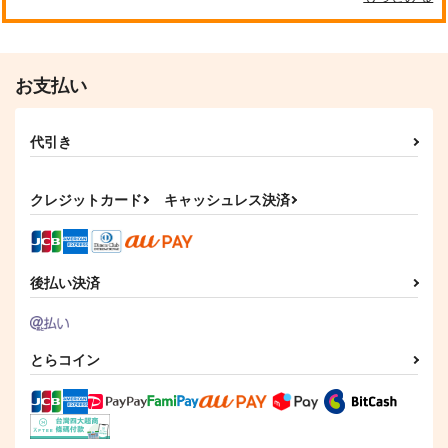
お支払い
代引き
クレジットカード
キャッシュレス決済
後払い決済
とらコイン