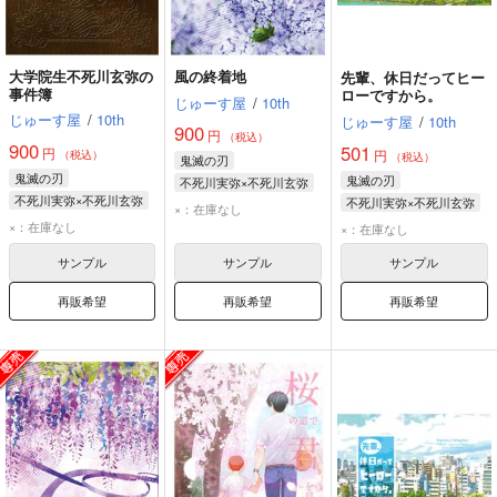
大学院生不死川玄弥の
風の終着地
先輩、休日だってヒー
事件簿
ローですから。
じゅーす屋
/
10th
じゅーす屋
/
10th
じゅーす屋
/
10th
900
円
（税込）
900
501
円
円
（税込）
（税込）
鬼滅の刃
鬼滅の刃
鬼滅の刃
不死川実弥×不死川玄弥
不死川実弥×不死川玄弥
不死川実弥×不死川玄弥
不死川実弥
×：在庫なし
不死川玄弥
不死川実弥
×：在庫なし
不死川玄弥
×：在庫なし
不死川実弥
不死川玄弥
サンプル
サンプル
サンプル
再販希望
再販希望
再販希望