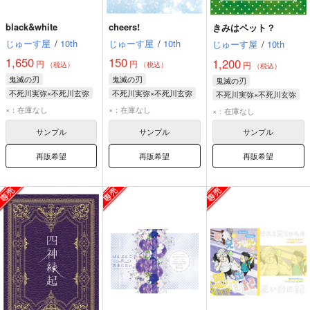
black&white
cheers!
きみはペット？
じゅーす屋
/
10th
じゅーす屋
/
10th
じゅーす屋
/
10th
1,650
150
1,200
円
円
円
（税込）
（税込）
（税込）
鬼滅の刃
鬼滅の刃
鬼滅の刃
不死川実弥×不死川玄弥
不死川実弥×不死川玄弥
不死川実弥×不死川玄弥
不死川実弥
不死川実弥
×：在庫なし
×：在庫なし
×：在庫なし
不死川玄弥
不死川玄弥
サンプル
サンプル
サンプル
再販希望
再販希望
再販希望