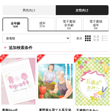
男性向け
女性向け
電子書籍
電子書籍
成年
全年齢
全年齢
成年
27件
18件
0件
0件
表示
3カ
2カ
1カ
追加検索条件
ラ
ラ
ラ
ム
ム
ム
表
表
表
示
示
示
青春tip-off
夏野菜を育てる系兄弟
五歳差のきみへ