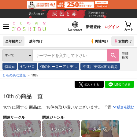
新規登録
ログイン
Language
カート
全年齢向け
成年向け
男性向け
女性向け
詳細
検索
特級α
ゼンゼロ
僕のヒーローアカデ…
不死川実弥×冨岡義勇
とらのあな通販
10th
ポストする
LINEで送る
10th の商品一覧
10th
に関する
商品
は、
18
件お取り扱いがございます。
「
青春tip-off
(
じゅ
続きを読む
関連サークル
関連ジャンル
じゅーす屋
スラムダンク
鬼滅の刃