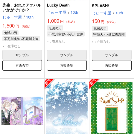
先生、おれとアオハル
Lucky Death
SPLASH!
いかがですか？
じゅーす屋
/
10th
じゅーす屋
/
10th
じゅーす屋
/
10th
1,000
150
円
円
（税込）
（税込）
1,500
円
（税込）
鬼滅の刃
鬼滅の刃
鬼滅の刃
不死川実弥×不死川玄弥
宇髄天元×煉獄杏寿郎
不死川実弥×不死川玄弥
不死川実弥
宇髄天元
煉獄杏寿郎
×：在庫なし
×：在庫なし
不死川実弥
×：在庫なし
不死川玄弥
不死川玄弥
サンプル
サンプル
サンプル
再販希望
再販希望
再販希望