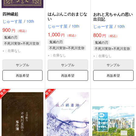
四神縁起
はんぶんこのおまじな
おれと兄ちゃんの思い
い
出日記
じゅーす屋
/
10th
じゅーす屋
/
10th
じゅーす屋
/
10th
900
円
（税込）
1,000
800
円
円
（税込）
（税込）
鬼滅の刃
鬼滅の刃
鬼滅の刃
不死川実弥×不死川玄弥
不死川実弥×不死川玄弥
不死川実弥×不死川玄弥
不死川実弥
×：在庫なし
不死川実弥
不死川実弥
×：在庫なし
不死川玄弥
×：在庫なし
不死川玄弥
不死川玄弥
サンプル
サンプル
サンプル
再販希望
再販希望
再販希望