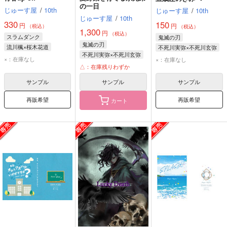
の一日
じゅーす屋
/
10th
じゅーす屋
/
10th
じゅーす屋
/
10th
330
150
円
円
（税込）
（税込）
1,300
円
（税込）
スラムダンク
鬼滅の刃
鬼滅の刃
流川楓×桜木花道
不死川実弥×不死川玄弥
不死川実弥×不死川玄弥
流川楓
桜木花道
不死川実弥
×：在庫なし
×：在庫なし
不死川実弥
△：在庫残りわずか
不死川玄弥
不死川玄弥
サンプル
サンプル
サンプル
再販希望
再販希望
カート