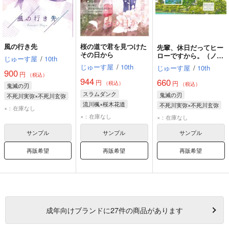
風の行き先
桜の道で君を見つけた
先輩、休日だってヒー
その日から
ローですから。（ノベ
じゅーす屋
/
10th
ルティ付き）
じゅーす屋
/
10th
じゅーす屋
/
10th
900
円
（税込）
944
660
円
円
（税込）
（税込）
鬼滅の刃
スラムダンク
鬼滅の刃
不死川実弥×不死川玄弥
流川楓×桜木花道
不死川実弥×不死川玄弥
不死川実弥
×：在庫なし
流川楓
桜木花道
不死川実弥
×：在庫なし
不死川玄弥
×：在庫なし
不死川玄弥
サンプル
サンプル
サンプル
再販希望
再販希望
再販希望
成年
向けブランドに
27
件の商品があります