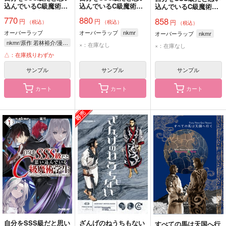
込んでいるC級魔術学
込んでいるC級魔術学
込んでいるC級魔術学
生 1
生 3
生 2
770
880
858
円
円
円
（税込）
（税込）
（税込）
オーバーラップ
オーバーラップ
nkmr
オーバーラップ
nkmr
nkmr/原作 若林裕介/漫画 嵐月/キャラクター原案
×：在庫なし
×：在庫なし
△：在庫残りわずか
サンプル
サンプル
サンプル
カート
カート
カート
自分をSSS級だと思い
ざんげのねうちもない
すべての馬は天国へ行