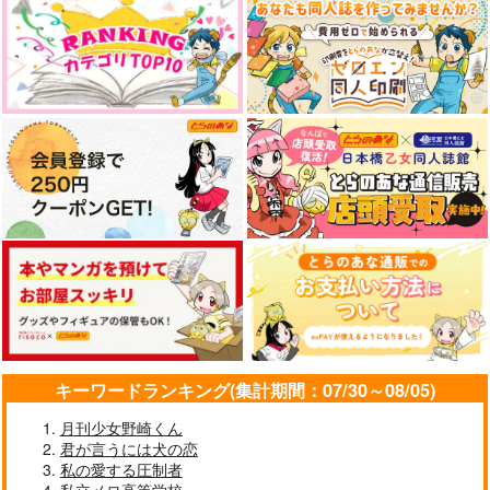
キーワードランキング(集計期間：07/30～08/05)
月刊少女野崎くん
君が言うには犬の恋
私の愛する圧制者
私立メロ高等学校