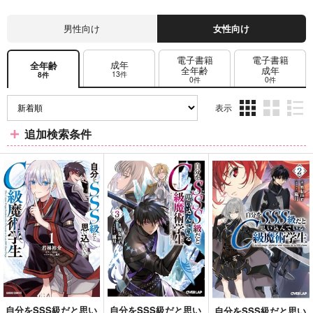
男性向け
女性向け
電子書籍
電子書籍
成年
全年齢
全年齢
成年
13件
8件
0件
0件
表示
3カ
2カ
1カ
追加検索条件
ラ
ラ
ラ
ム
ム
ム
表
表
表
示
示
示
自分をSSS級だと思い
自分をSSS級だと思い
自分をSSS級だと思い