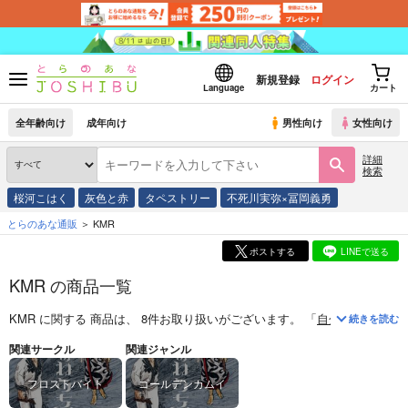
新規登録
ログイン
Language
カート
全年齢向け
成年向け
男性向け
女性向け
詳細
検索
桜河こはく
灰色と赤
タペストリー
不死川実弥×冨岡義勇
とらのあな通販
KMR
ポストする
LINEで送る
KMR の商品一覧
KMR
に関する
商品
は、
8
件お取り扱いがございます。
「
自分をSSS級だ
続きを読む
関連サークル
関連ジャンル
フロストバイト
ゴールデンカムイ