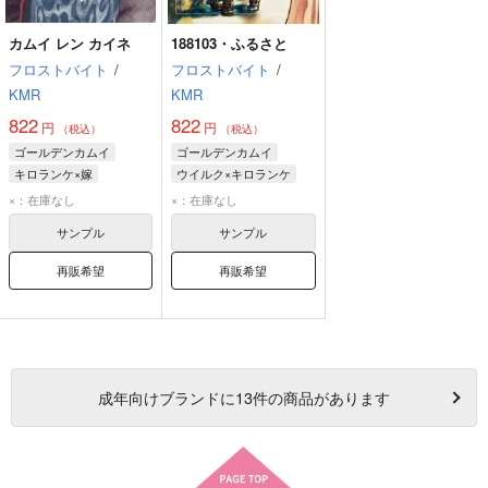
カムイ レン カイネ
188103・ふるさと
フロストバイト
/
フロストバイト
/
KMR
KMR
822
822
円
円
（税込）
（税込）
ゴールデンカムイ
ゴールデンカムイ
キロランケ×嫁
ウイルク×キロランケ
キロランケ
キロランケ
ウイルク
×：在庫なし
×：在庫なし
キロランケ嫁
ソフィア
サンプル
サンプル
再販希望
再販希望
成年
向けブランドに
13
件の商品があります