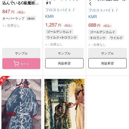
込んでいるC級魔術学
＃1
く
生 1
フロストバイト
/
フロストバイト
/
847
円
（税込）
KMR
KMR
オーバーラップ
nkmr
1,257
688
円
×：在庫なし
円
（税込）
（税込）
ゴールデンカムイ
ゴールデンカムイ
ウイルク×キロランケ
キロランケ
ウイルク
キロランケ
ウイルク
×：在庫なし
×：在庫なし
サンプル
サンプル
サンプル
再販希望
再販希望
カート