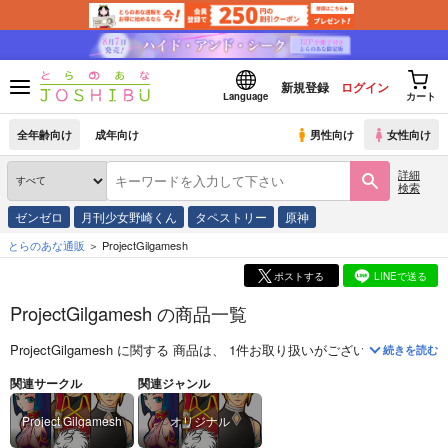
新規登録
ログイン
Language
カート
全年齢向け
成年向け
男性向け
女性向け
詳細
検索
ゼンゼロ
月刊少女野崎くん
タペストリー
原神
とらのあな通販
ProjectGilgamesh
ポストする
LINEで送る
ProjectGilgamesh の商品一覧
ProjectGilgamesh
に関する
商品
は、
1
件お取り扱いがございます。
「
世界
続きを読む
関連サークル
関連ジャンル
Project Gilgamesh
オリジナル