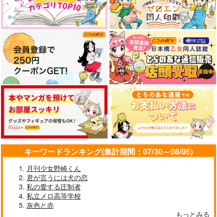
キーワードランキング(集計期間：07/30～08/05)
月刊少女野崎くん
君が言うには犬の恋
私の愛する圧制者
私立メロ高等学校
灰色と赤
もっとみる