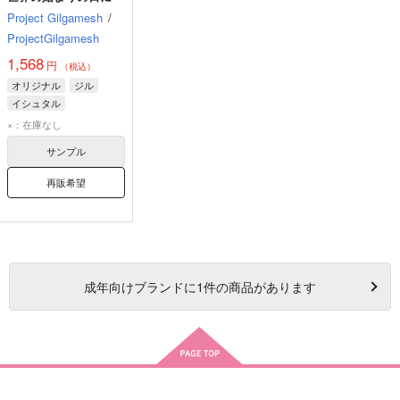
Project Gilgamesh
/
ProjectGilgamesh
1,568
円
（税込）
オリジナル
ジル
イシュタル
エンキドゥ
×：在庫なし
サンプル
再販希望
成年
向けブランドに
1
件の商品があります