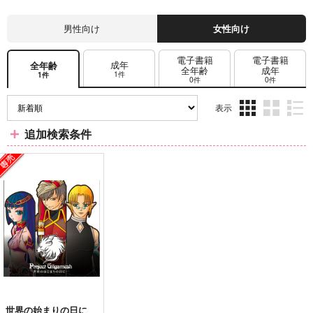
男性向け
女性向け
電子書籍
電子書籍
成年
全年齢
全年齢
成年
1件
1件
0件
0件
表示
3カ
2カ
1カ
追加検索条件
ラ
ラ
ラ
ム
ム
ム
表
表
表
示
示
示
世界の始まりの日に