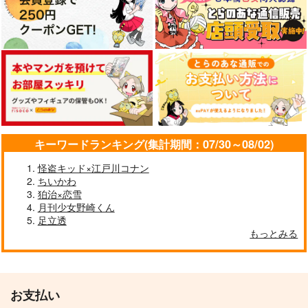
キーワードランキング(集計期間：07/30～08/02)
怪盗キッド×江戸川コナン
ちいかわ
狛治×恋雪
月刊少女野崎くん
足立透
もっとみる
お支払い