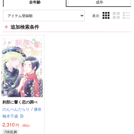
成年
全年齢
表示
3カ
2カ
1カ
追加検索条件
ラ
ラ
ラ
ム
ム
ム
表
表
表
示
示
示
刹那に響く恋の調べ
のんべんだらり
/
優依
楠木千歳
昴
2,310
円
（税込）
刀剣乱舞