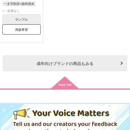
一文字則宗×加州清光
一文字則宗
加州清光
×：在庫なし
サンプル
再販希望
成年
向けブランドの商品もみる