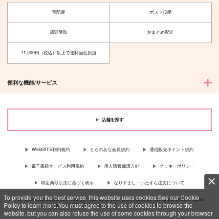
宅配便
ポスト投函
店頭受取
おまとめ配送
11,000円（税込）以上で送料当社負担
便利な機能/サービス
店舗を探す
WEBSITE利用規約
とらのあな会員規約
通信販売ポイント規約
電子書籍サービス利用規約
個人情報保護方針
クッキーポリシー
特定商取引法に基づく表示
なりすまし・いたずら注文について
To provide you the best service, this website uses cookies.See our Cookie
For Overseas customer, now you can ship your purchases by using purchases agent
Policy to learn more.You must agree to the use of cookies to browse the
services “AOCS”! Click {more…} for more information …
more
website, but you can also refuse the use of some cookies through your browser