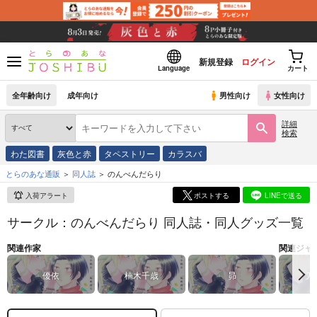
新規登録
ログイン
Language
カート
全年齢向け
成年向け
男性向け
女性向け
詳細
検索
わた図書
灰色と赤
タペストリー
カラスバ
とらのあな通販
同人誌
のんべんだらり
入荷アラート
ポストする
LINEで送る
サークル：のんべんだらり 同人誌・同人グッズ一覧
関連作家
関連ジャ
優依
楠木千歳
昴
刀