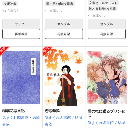
文豪とアルケミスト
女審神者
国木田独歩×女司書
国木田独歩×女司書
国木田独歩
女司書
×：在庫なし
×：在庫なし
国木田独歩
女司書
×：在庫なし
サンプル
サンプル
サンプル
再販希望
再販希望
再販希望
瑠璃花恋日記
恋恋華謳
雪の柩に眠るプリンセ
ス
気まぐれ図書館
/
結城
気まぐれ図書館
/
結城
気まぐれ図書館
/
結城
奏依
奏依