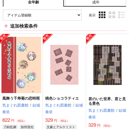
成年
全年齢
表示
3カ
2カ
1カ
追加検索条件
ラ
ラ
ラ
ム
ム
ム
表
表
表
示
示
示
風舞う千寿菊の恋時雨
桃色ショコラティエ
君のいた世界、君と見
る景色
気まぐれ図書館
/
結城
気まぐれ図書館
/
結城
気まぐれ図書館
/
結城
奏依
奏依
奏依
822
329
円
円
（税込）
（税込）
329
円
（税込）
刀剣乱舞
加州清光
文豪とアルケミスト