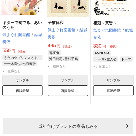
ギターで奏でる、あい
子猫日和
相剋～黄昏～
のうた
気まぐれ図書館
/
結城
気まぐれ図書館
/
結城
気まぐれ図書館
/
結城
奏依
奏依
奏依
495
330
円
円
（税込）
（税込）
550
円
（税込）
薄桜鬼
AMNESIA
うたの☆プリンスさまっ♪
沖田総司×雪村千鶴
トーマ×主人公
トーマ
一十木音也×七海春歌
沖田総司
雪村千鶴
主人公
×：在庫なし
×：在庫なし
一十木音也
七海春歌
×：在庫なし
サンプル
サンプル
サンプル
再販希望
再販希望
再販希望
成年
向けブランドの商品もみる