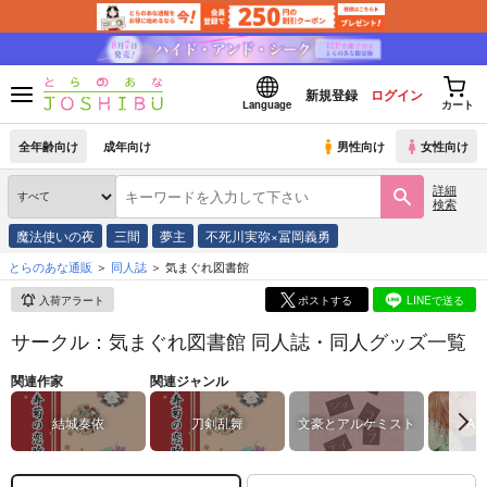
新規登録
ログイン
Language
カート
全年齢向け
成年向け
男性向け
女性向け
詳細
検索
魔法使いの夜
三間
夢主
不死川実弥×冨岡義勇
とらのあな通販
同人誌
気まぐれ図書館
入荷アラート
ポストする
LINEで送る
サークル：気まぐれ図書館 同人誌・同人グッズ一覧
関連作家
関連ジャンル
結城奏依
刀剣乱舞
文豪とアルケミスト
AM