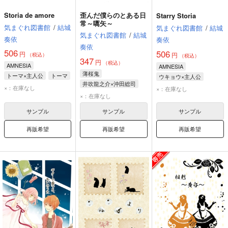
Storia de amore
歪んだ僕らのとある日
Starry Storia
常～嚆矢～
気まぐれ図書館
/
結城
気まぐれ図書館
/
結城
気まぐれ図書館
/
結城
奏依
奏依
奏依
506
506
円
円
（税込）
（税込）
347
円
（税込）
AMNESIA
AMNESIA
薄桜鬼
トーマ×主人公
トーマ
ウキョウ×主人公
井吹龍之介×沖田総司
主人公
ウキョウ
主人公
×：在庫なし
×：在庫なし
井吹龍之介
沖田総司
×：在庫なし
サンプル
サンプル
サンプル
再販希望
再販希望
再販希望