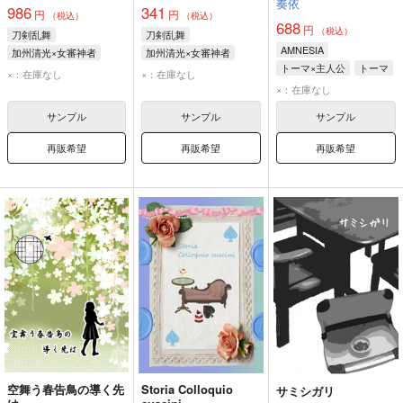
奏依
986
341
円
円
（税込）
（税込）
688
円
（税込）
刀剣乱舞
刀剣乱舞
AMNESIA
加州清光×女審神者
加州清光×女審神者
トーマ×主人公
トーマ
加州清光
女審神者
加州清光
女審神者
×：在庫なし
×：在庫なし
主人公
×：在庫なし
サンプル
サンプル
サンプル
再販希望
再販希望
再販希望
空舞う春告鳥の導く先
Storia Colloquio
サミシガリ