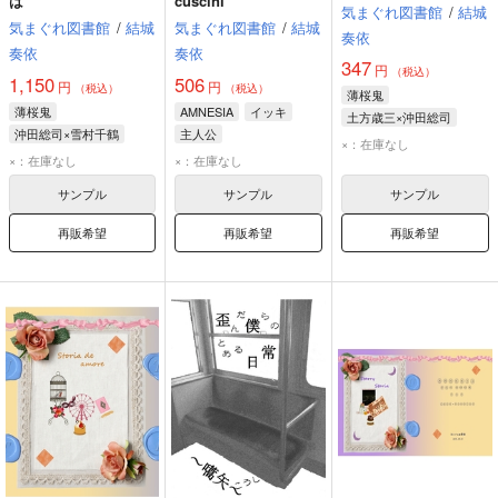
は
cuscini
気まぐれ図書館
/
結城
気まぐれ図書館
/
結城
気まぐれ図書館
/
結城
奏依
奏依
奏依
347
円
（税込）
1,150
506
円
円
（税込）
（税込）
薄桜鬼
薄桜鬼
AMNESIA
イッキ
土方歳三×沖田総司
沖田総司×雪村千鶴
主人公
土方歳三
沖田総司
×：在庫なし
沖田総司
雪村千鶴
×：在庫なし
×：在庫なし
サンプル
サンプル
サンプル
再販希望
再販希望
再販希望