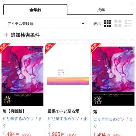
成年
全年齢
表示
3カ
2カ
1カ
追加検索条件
ラ
ラ
ラ
ム
ム
ム
表
表
表
示
示
示
落【再販版】
最果てへと至る愛
落
ピリ辛するめゲソ
/
ま
ピリ辛するめゲソ
/
ま
ピリ辛するめゲソ
/
ま
ぐ
ぐ
ぐ
1,494
1,965
1,494
円
円
円
（税込）
（税込）
（税込）