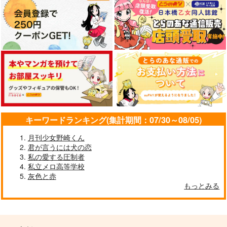
キーワードランキング(集計期間：07/30～08/05)
月刊少女野崎くん
君が言うには犬の恋
私の愛する圧制者
私立メロ高等学校
灰色と赤
もっとみる