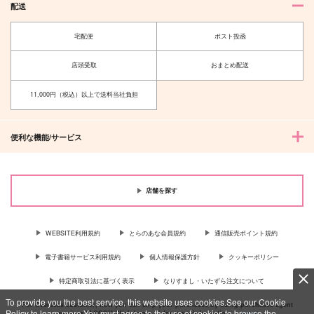
配送
宅配便
ポスト投函
店頭受取
おまとめ配送
11,000円（税込）以上で送料当社負担
便利な機能/サービス
店舗を探す
WEBSITE利用規約
とらのあな会員規約
通信販売ポイント規約
電子書籍サービス利用規約
個人情報保護方針
クッキーポリシー
特定商取引法に基づく表示
なりすまし・いたずら注文について
To provide you the best service, this website uses cookies.See our Cookie
For Overseas customer, now you can ship your purchases by using purchases agent
Policy to learn more.You must agree to the use of cookies to browse the
services “AOCS”! Click {more…} for more information …
more