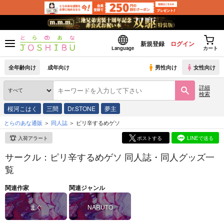
新規登録
ログイン
Language
カート
全年齢向け
成年向け
男性向け
女性向け
詳細
検索
桜河こはく
三間
Dr.STONE
夢主
とらのあな通販
同人誌
ピリ辛するめゲソ
入荷アラート
ポストする
LINEで送る
サークル：ピリ辛するめゲソ 同人誌・同人グッズ一
覧
関連作家
関連ジャンル
まぐ
NARUTO