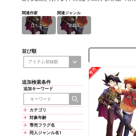
関連作家
関連ジャンル
はちこー
遊戯王
並び順
追加検索条件
追加キーワード
カテゴリ
対象年齢
専売フラグ名
同人ジャンル名1