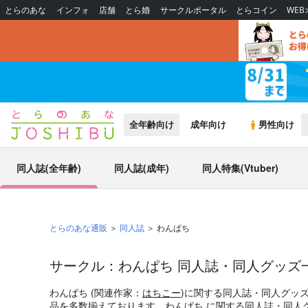
とらのあな
インフォ
店舗
とら婚
サークルポータル
とらコイン
WE
全年齢向け
成年向け
男性向け
同人誌(全年齢)
同人誌(成年)
同人特集(Vtuber)
とらのあな通販
同人誌
わんぱち
サークル：わんぱち 同人誌・同人グッズ
わんぱち (関連作家：
はちこー
)に関する同人誌・同人グッ
品を多数揃えております。わんぱち に関する同人誌・同人