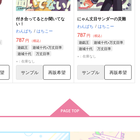
付き合ってるとか聞いてな
にゃん丈目サンダーの災難
い！
わんぱち
/
はちこー
わんぱち
/
はちこー
787
円
（税込）
787
円
（税込）
準
遊戯王
遊城十代×万丈目準
遊戯王
遊城十代×万丈目準
遊城十代
万丈目準
遊城十代
万丈目準
×：在庫なし
×：在庫なし
希望
サンプル
再販希望
サンプル
再販希望