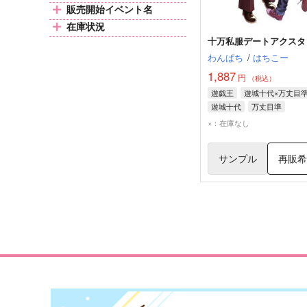
販売開始イベント名
在庫状況
十万私服デートアクスタ
わんぱち
/
はちこー
1,887
円
（税込）
遊戯王
遊城十代×万丈目
遊城十代
万丈目準
×：在庫なし
サンプル
再販