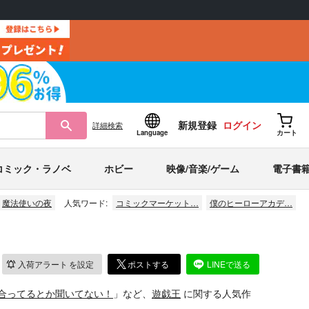
新規登録
ログイン
詳細
検索
Language
カート
コミック・ラノベ
ホビー
映像/音楽/ゲーム
電子書
魔法使いの夜
人気ワード:
コミックマーケット…
僕のヒーローアカデ…
入荷アラート
を設定
ポストする
LINEで送る
合ってるとか聞いてない！
」など、
遊戯王
に関する人気作