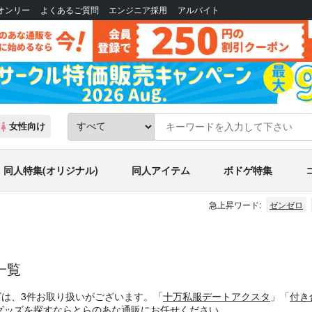
Bオンリー
よくあるご質問
エンジニア採用
アルバイト
女性向け
同人特集(オリジナル)
同人アイテム
ボドゲ特集
急上昇ワード:
ゼンゼロ
一覧
ズは、3件お取り扱いがございます。「
十万私服デートアクスタ
」「
付き
グッズを探すならとらのあな通販にお任せください。