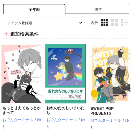
成年
全年齢
表示
3カ
2カ
1カ
追加検索条件
ラ
ラ
ラ
ム
ム
ム
表
表
表
示
示
示
もっと甘えてもっとか
おれのたのしいまいに
SWEET POP
まって
ち
PRESENTS
おでんターミナル
/
ゆ
おでんターミナル
/
ゆ
おでんターミナル
/
ゆ
り
り
り