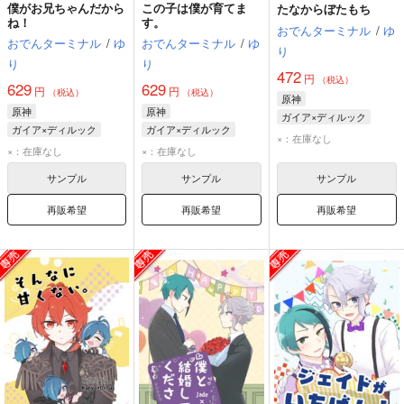
僕がお兄ちゃんだから
この子は僕が育てま
たなからぼたもち
ね！
す。
おでんターミナル
/
ゆ
おでんターミナル
/
ゆ
おでんターミナル
/
ゆ
り
り
り
472
円
（税込）
629
629
円
円
（税込）
（税込）
原神
原神
原神
ガイア×ディルック
ガイア×ディルック
ガイア×ディルック
ディルック
ガイア
×：在庫なし
ガイア
ディルック
ガイア
ディルック
×：在庫なし
×：在庫なし
サンプル
サンプル
サンプル
再販希望
再販希望
再販希望