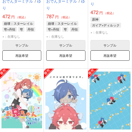
おでんターミナル
/
ゆ
おでんターミナル
/
ゆ
り
り
り
472
円
（税込）
472
787
円
円
（税込）
（税込）
原神
崩壊：スターレイル
崩壊：スターレイル
ガイア×ディルック
穹×丹恒
穹
丹恒
穹×丹恒
穹
丹恒
ガイア
ディルック
×：在庫なし
×：在庫なし
×：在庫なし
サンプル
サンプル
サンプル
再販希望
再販希望
再販希望