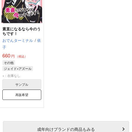
素直になるなら今のう
ちです！
おでんターミナル
/
依
子
660
円
（税込）
その他
ジェイド×アズール
アズール・アーシェングロット
×：在庫なし
ジェイド・リーチ
サンプル
再販希望
成年
向けブランドの商品もみる