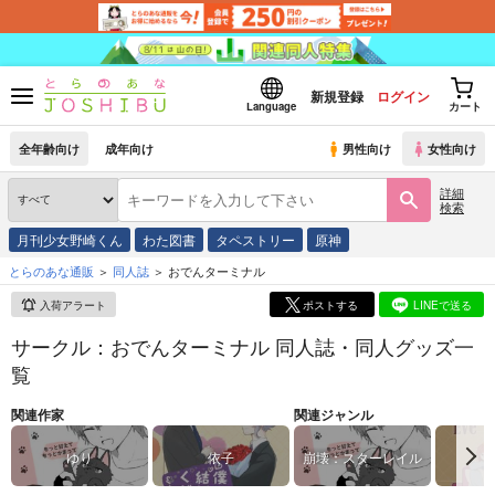
新規登録
ログイン
Language
カート
全年齢向け
成年向け
男性向け
女性向け
詳細
検索
月刊少女野崎くん
わた図書
タペストリー
原神
とらのあな通販
同人誌
おでんターミナル
入荷アラート
ポストする
LINEで送る
サークル：おでんターミナル 同人誌・同人グッズ一
覧
関連作家
関連ジャンル
ゆり
依子
崩壊：スターレイル