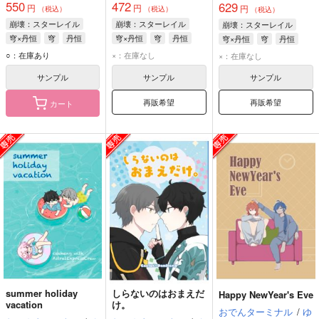
550
472
629
円
円
円
（税込）
（税込）
（税込）
崩壊：スターレイル
崩壊：スターレイル
崩壊：スターレイル
穹×丹恒
穹
丹恒
穹×丹恒
穹
丹恒
穹×丹恒
穹
丹恒
○：在庫あり
×：在庫なし
×：在庫なし
サンプル
サンプル
サンプル
再販希望
再販希望
カート
summer holiday
しらないのはおまえだ
Happy NewYear's Eve
vacation
け。
おでんターミナル
/
ゆ