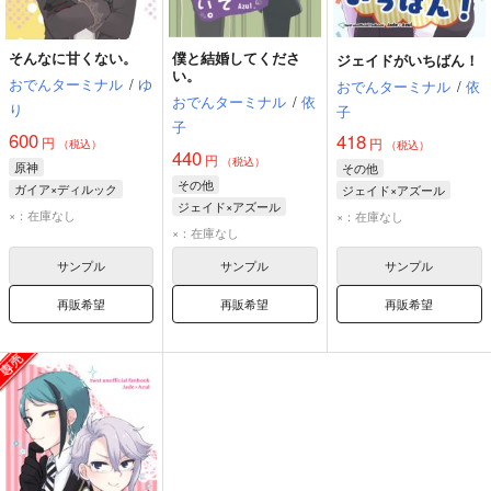
そんなに甘くない。
僕と結婚してくださ
ジェイドがいちばん！
い。
おでんターミナル
/
ゆ
おでんターミナル
/
依
おでんターミナル
/
依
り
子
子
600
418
円
円
（税込）
（税込）
440
円
（税込）
原神
その他
その他
ガイア×ディルック
ジェイド×アズール
ジェイド×アズール
ガイア
ディルック
ジェイド・リーチ
×：在庫なし
×：在庫なし
アズール・アーシェングロット
×：在庫なし
アズール・アーシェングロット
ジェイド・リーチ
サンプル
サンプル
サンプル
再販希望
再販希望
再販希望