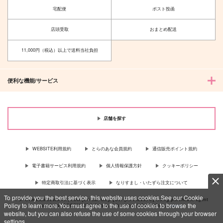
宅配便
ポスト投函
店頭受取
おまとめ配送
11,000円（税込）以上で送料当社負担
便利な機能/サービス
店舗を探す
WEBSITE利用規約
とらのあな会員規約
通信販売ポイント規約
電子書籍サービス利用規約
個人情報保護方針
クッキーポリシー
特定商取引法に基づく表示
なりすまし・いたずら注文について
To provide you the best service, this website uses cookies.See our Cookie
For Overseas customer, now you can ship your purchases by using purchases agent
Policy to learn more.You must agree to the use of cookies to browse the
services “AOCS”! Click {more…} for more information …
more
website, but you can also refuse the use of some cookies through your browser
settings.