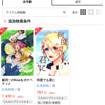
成年
全年齢
表示
3カ
2カ
1カ
追加検索条件
ラ
ラ
ラ
ム
ム
ム
表
表
表
示
示
示
銀河一のKissをボナペ
何度でも君に
ティ♪
紅色秋桜
/
森
紅色秋桜
/
森
787
円
（税込）
1,430
円
（税込）
うたの☆プリンスさまっ♪
うたの☆プリンスさまっ♪
四ノ宮那月×来栖翔