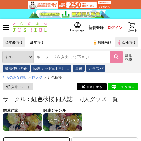
新規登録
ログイン
Language
カート
全年齢向け
成年向け
男性向け
女性向け
詳細
検索
魔法使いの夜
怪盗キッド×江戸川…
原神
カラスバ
とらのあな通販
同人誌
紅色秋桜
入荷アラート
ポストする
LINEで送る
サークル：紅色秋桜 同人誌・同人グッズ一覧
関連作家
関連ジャンル
うたの☆プリンスさ
森
まっ♪