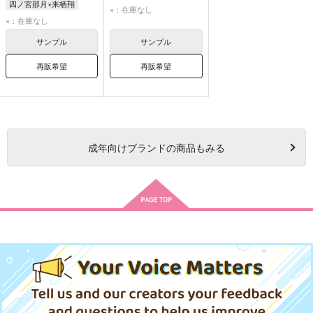
四ノ宮那月×来栖翔
四ノ宮那月
来栖翔
×：在庫なし
四ノ宮那月
来栖翔
×：在庫なし
サンプル
サンプル
再販希望
再販希望
成年
向けブランドの商品もみる