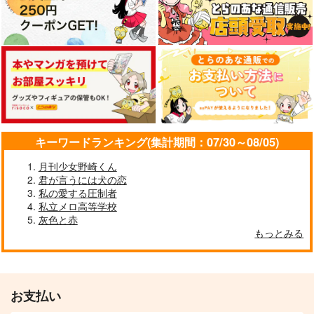
キーワードランキング(集計期間：07/30～08/05)
月刊少女野崎くん
君が言うには犬の恋
私の愛する圧制者
私立メロ高等学校
灰色と赤
もっとみる
お支払い