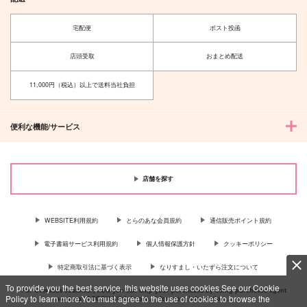
宅配便
ポスト投函
店頭受取
おまとめ配送
11,000円（税込）以上で送料当社負担
便利な機能/サービス
店舗を探す
WEBSITE利用規約
とらのあな会員規約
通信販売ポイント規約
電子書籍サービス利用規約
個人情報保護方針
クッキーポリシー
特定商取引法に基づく表示
なりすまし・いたずら注文について
To provide you the best service, this website uses cookies.See our Cookie
For Overseas customer, now you can ship your purchases by using purchases agent
Policy to learn more.You must agree to the use of cookies to browse the
services “AOCS”! Click {more…} for more information …
more