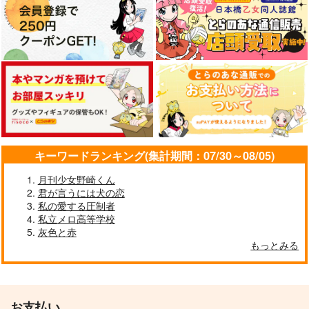
キーワードランキング(集計期間：07/30～08/05)
月刊少女野崎くん
君が言うには犬の恋
私の愛する圧制者
私立メロ高等学校
灰色と赤
もっとみる
お支払い