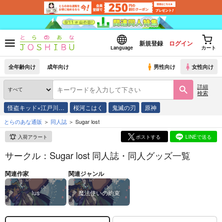
新規登録
ログイン
Language
カート
全年齢向け
成年向け
男性向け
女性向け
詳細
検索
怪盗キッド×江戸川…
桜河こはく
鬼滅の刃
原神
とらのあな通販
同人誌
Sugar lost
入荷アラート
ポストする
LINEで送る
サークル：Sugar lost 同人誌・同人グッズ一覧
関連作家
関連ジャンル
lus
魔法使いの約束