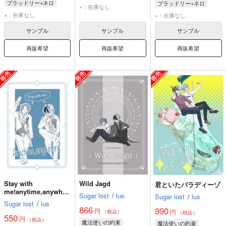
ブラッドリー×ネロ
ブラッドリー×ネロ
フィガロ
真木晶♂
×：在庫なし
ブラッドリー
ネロ
ブラッドリー
ネロ
×：在庫なし
×：在庫なし
サンプル
サンプル
サンプル
再販希望
再販希望
再販希望
Stay with
Wild Jagd
君といたパラディーゾ
me!anytime,anywher
Sugar lost
/
lus
Sugar lost
/
lus
e
Sugar lost
/
lus
866
990
円
円
（税込）
（税込）
550
円
（税込）
魔法使いの約束
魔法使いの約束