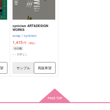
cynicism ART&DESIGN
WORKS
scrap
/
cynicism
1,415
円
（税込）
その他
×：在庫なし
希望
サンプル
再販希望