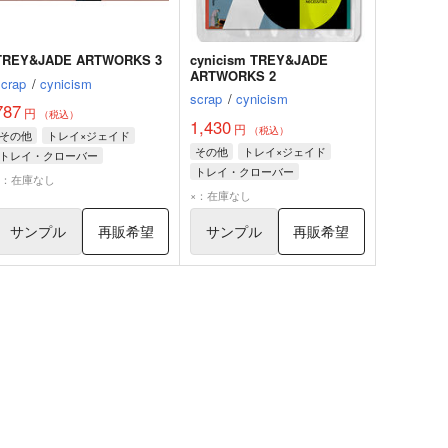
TREY&JADE ARTWORKS 3
cynicism TREY&JADE
ARTWORKS 2
scrap
/
cynicism
scrap
/
cynicism
787
円
（税込）
1,430
円
（税込）
その他
トレイ×ジェイド
その他
トレイ×ジェイド
トレイ・クローバー
トレイ・クローバー
ジェイド・リーチ
×：在庫なし
ジェイド・リーチ
×：在庫なし
サンプル
再販希望
サンプル
再販希望