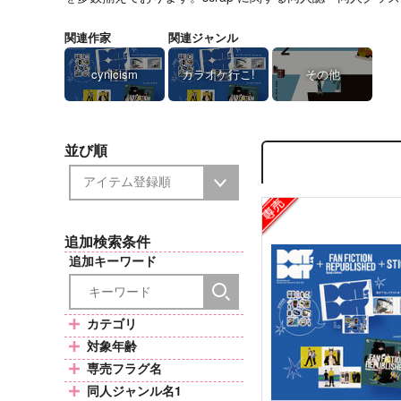
関連作家
関連ジャンル
cynicism
カラオケ行こ!
その他
並び順
追加検索条件
追加キーワード
カテゴリ
対象年齢
専売フラグ名
同人ジャンル名1