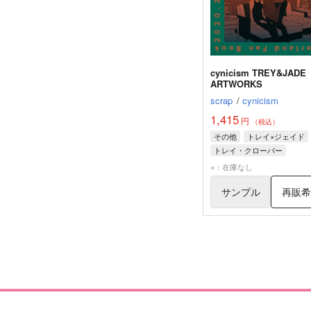
cynicism TREY&JADE
ARTWORKS
scrap
/
cynicism
1,415
円
（税込）
その他
トレイ×ジェイド
トレイ・クローバー
ジェイド・リーチ
×：在庫なし
サンプル
再販