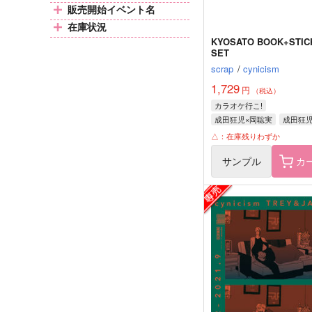
販売開始イベント名
在庫状況
KYOSATO BOOK+STICKER
SET
scrap
/
cynicism
1,729
円
（税込）
カラオケ行こ!
成田狂児×岡聡実
成田狂
岡聡実
△：在庫残りわずか
サンプル
カ