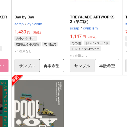
Day by Day
TREY&JADE ARTWORKS
2（第二版）
scrap
/
cynicism
scrap
/
cynicism
1,430
円
（税込）
1,147
円
（税込）
カラオケ行こ!
その他
トレイ×ジェイド
成田狂児×岡聡実
成田狂児
児
トレイ・クローバー
岡聡実
×：在庫なし
ジェイド・リーチ
×：在庫なし
ート
サンプル
再販希望
サンプル
再販希望