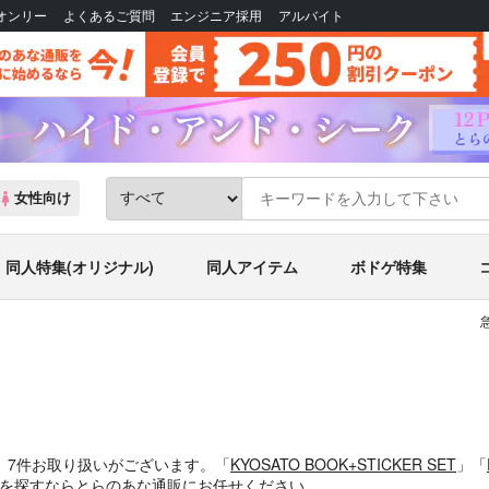
Bオンリー
よくあるご質問
エンジニア採用
アルバイト
女性向け
同人特集(オリジナル)
同人アイテム
ボドゲ特集
、7件お取り扱いがございます。「
KYOSATO BOOK+STICKER SET
」「
ッズを探すならとらのあな通販にお任せください。