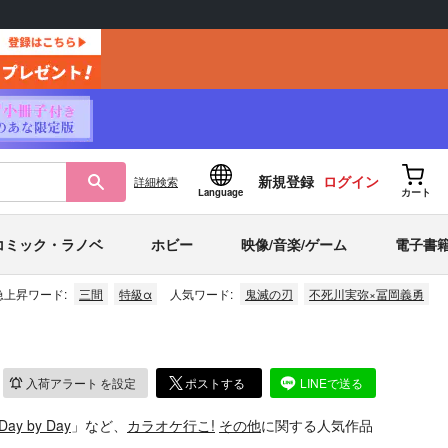
新規登録
ログイン
詳細
検索
Language
カート
コミック・ラノベ
ホビー
映像/音楽/ゲーム
電子書
急上昇ワード:
三間
特級α
人気ワード:
鬼滅の刃
不死川実弥×冨岡義勇
入荷アラート
を設定
ポストする
LINEで送る
Day by Day
」など、
カラオケ行こ!
その他
に関する人気作品