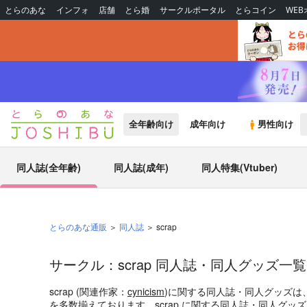
とらのあな
インフォ
店舗
とら婚
サークルポータル
とらコイン
WE
全年齢向け
成年向け
男性向け
同人誌(全年齢)
同人誌(成年)
同人特集(Vtuber)
とらのあな通販
同人誌
scrap
サークル：scrap 同人誌・同人グッズ一覧
scrap (関連作家：
cynicism
)に関する同人誌・同人グッズは
を多数揃えております。scrap に関する同人誌・同人グ