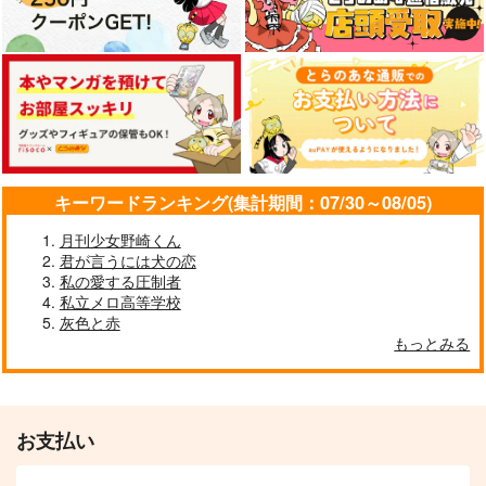
キーワードランキング(集計期間：07/30～08/05)
月刊少女野崎くん
君が言うには犬の恋
私の愛する圧制者
私立メロ高等学校
灰色と赤
もっとみる
お支払い