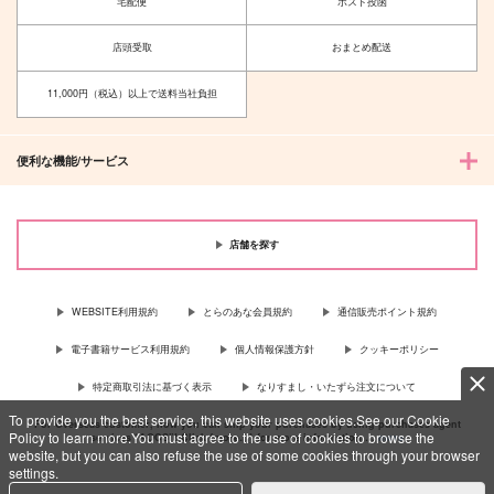
宅配便
ポスト投函
店頭受取
おまとめ配送
11,000円（税込）以上で送料当社負担
便利な機能/サービス
店舗を探す
WEBSITE利用規約
とらのあな会員規約
通信販売ポイント規約
電子書籍サービス利用規約
個人情報保護方針
クッキーポリシー
特定商取引法に基づく表示
なりすまし・いたずら注文について
To provide you the best service, this website uses cookies.See our Cookie
For Overseas customer, now you can ship your purchases by using purchases agent
Policy to learn more.You must agree to the use of cookies to browse the
services “AOCS”! Click {more…} for more information …
more
website, but you can also refuse the use of some cookies through your browser
settings.