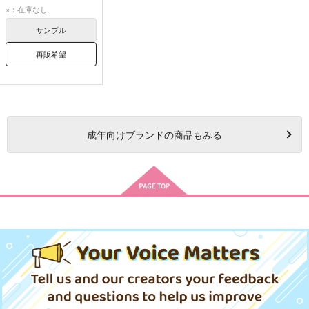
空閑遊真
三雲修
×：在庫なし
サンプル
再販希望
成年
向けブランドの商品もみる