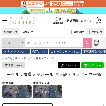
新規登録
ログイン
Language
カート
全年齢向け
成年向け
男性向け
女性向け
詳細
検索
フリンズ×ファルカ
桜河こはく
コミックマーケット…
不死川実弥×冨岡
とらのあな通販
同人誌
青藍メテオール
入荷アラート
ポストする
LINEで送る
サークル：青藍メテオール 同人誌・同人グッズ一覧
関連作家
関連ジャンル
海木
ワールドトリガー