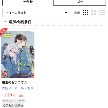
成年
全年齢
表示
3カ
2カ
1カ
追加検索条件
ラ
ラ
ラ
ム
ム
ム
表
表
表
示
示
示
邂逅のゼラニウム
青藍メテオール
/
海木
1,320
円
（税込）
ワールドトリガー
空閑遊真×三雲修