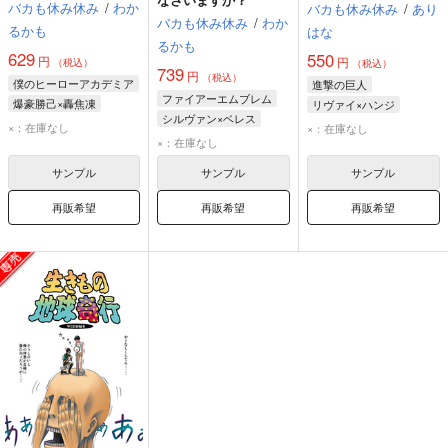
バカも休み休み
/
わか
バカも休み休み
/
あり
バカも休み休み
/
わか
るかも
はな
るかも
629
550
円
円
（税込）
（税込）
739
円
（税込）
僕のヒーローアカデミア
進撃の巨人
ファイアーエムブレム
爆豪勝己×轟焦凍
リヴァイ×ハンジ
シルヴァン×ベレス
爆豪勝己
轟焦凍
リヴァイ
×：在庫なし
×：在庫なし
シルヴァン
ベレス
×：在庫なし
ハンジ・ゾエ
サンプル
サンプル
サンプル
再販希望
再販希望
再販希望