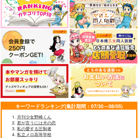
キーワードランキング(集計期間：07/30～08/05)
月刊少女野崎くん
君が言うには犬の恋
私の愛する圧制者
私立メロ高等学校