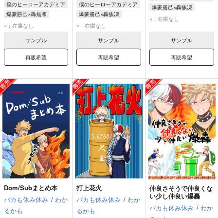
僕のヒーローアカデミア
僕のヒーローアカデミア
爆豪勝己×轟焦凍
爆豪勝己×轟焦凍
爆豪勝己×轟焦凍
轟焦凍
爆豪勝己
×：在庫なし
轟焦凍
爆豪勝己
轟焦凍
爆豪勝己
×：在庫なし
×：在庫なし
サンプル
サンプル
サンプル
再販希望
再販希望
再販希望
Dom/Subまとめ本
打上花火
仲良さそうで仲良くな
い少し仲良い爆轟
バカも休み休み
/
わか
バカも休み休み
/
わか
バカも休み休み
/
わか
るかも
るかも