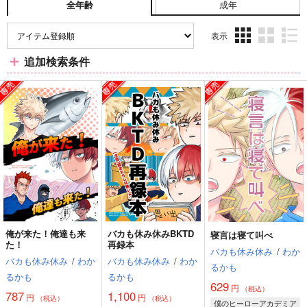
成年
全年齢
表示
3カ
2カ
1カ
追加検索条件
ラ
ラ
ラ
ム
ム
ム
表
表
表
示
示
示
俺が来た！俺達も来
バカも休み休みBKTD
寝言は寝て叫べ
た！
再録本
バカも休み休み
/
わか
バカも休み休み
/
わか
バカも休み休み
/
わか
るかも
るかも
るかも
629
円
（税込）
787
1,100
円
円
（税込）
（税込）
僕のヒーローアカデミア