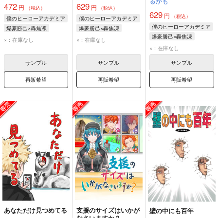
るかも
472
629
円
円
（税込）
（税込）
629
円
（税込）
僕のヒーローアカデミア
僕のヒーローアカデミア
僕のヒーローアカデミア
爆豪勝己×轟焦凍
爆豪勝己×轟焦凍
爆豪勝己×轟焦凍
轟焦凍
爆豪勝己
轟焦凍
爆豪勝己
×：在庫なし
×：在庫なし
爆豪勝己
轟焦凍
×：在庫なし
サンプル
サンプル
サンプル
再販希望
再販希望
再販希望
あなただけ見つめてる
支援のサイズはいかが
壁の中にも百年
なさいますか？