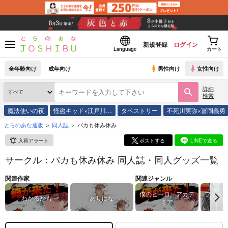
新規登録
ログイン
Language
カート
全年齢向け
成年向け
男性向け
女性向け
詳細
検索
魔法使いの夜
怪盗キッド×江戸川…
タペストリー
不死川実弥×冨岡義勇
とらのあな通販
同人誌
バカも休み休み
入荷アラート
ポストする
LINEで送る
サークル：バカも休み休み 同人誌・同人グッズ一覧
関連作家
関連ジャンル
僕のヒーローアカデ
ファイ
わかるかも
ありはな
ミア