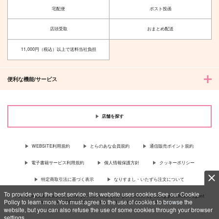
宅配便
ポスト投函
店頭受取
おまとめ配送
11,000円（税込）以上で送料当社負担
便利な機能/サービス
店舗を探す
WEBSITE利用規約
とらのあな会員規約
通信販売ポイント規約
電子書籍サービス利用規約
個人情報保護方針
クッキーポリシー
特定商取引法に基づく表示
なりすまし・いたずら注文について
To provide you the best service, this website uses cookies.See our Cookie
For Overseas customer, now you can ship your purchases by using purchases agent
Policy to learn more.You must agree to the use of cookies to browse the
services “AOCS”! Click {more…} for more information …
more
website, but you can also refuse the use of some cookies through your browser
settings.